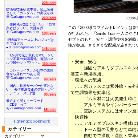
223users
防衛省技術研究本部、陸上装備
として「ガンダム」の実現を模
索:Garbagenews.com
3000
210users
「住民税が2倍に増えた」「自営
この「3000系スマイルトレイン」は
業者はツラい」の謎を探
る:Garbagenews.com
が行われた。「Smile Train～人
188users
セプトのもと、安全・環境技術を満載
1日500アクセス以上のブログは
全ブログの
性が参加。さまざまな配慮が施されて
●％:Garbagenews.com
141users
「1か月で元が取れます!」 シリ
コン不要の太陽電池、薄型パネ
・安全、安心
ルで99セント/ワット...
119users
……強固なアルミダブルスキン
「カレーライス」が日本の国民
装置を新規採用。
食から外れつつある現
実:Garbagenews.com
99users
・環境への配慮
「国内に検索サーバーが置けな
……窓ガラスには紫外線・赤外
い!」著作権法改正の方針 - ガベ
て空調効果を効率化。
ージニュース(旧:過...
86users
……ゴム床材には火災発生時に
最近よく聞くキーワード
……アルミ車両やインバーター
「CDS」って
何?:Garbagenews.com
85users
……空調システムにはオゾン層
・快適性
……アルミダブルスキン構体は
カテゴリー
……ドーム型の天井などで車内
……自動でで温度・湿度・乗車