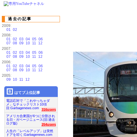
過去の記事
2009:
01
02
2008:
01
02
03
04
05
06
07
08
09
10
11
12
2007:
01
02
03
04
05
06
07
08
09
10
11
12
2006:
01
02
03
04
05
06
07
08
09
10
11
12
2005:
09
10
11
12
はてブ上位記事
電話応対で「これやっちゃダ
メ」なチェックリスト10項
目:Garbagenews.com
316users
アメリカ合衆国が6つに分割され
る日 - ガベージニュース(旧:過去
ログ版)
254users
人生の「レベルアップ」は突然
ドアを叩く:Garbagenews.com