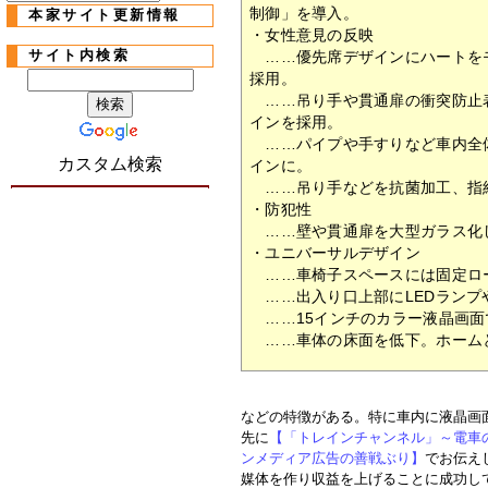
制御」を導入。
本家サイト更新情報
・女性意見の反映
サイト内検索
……優先席デザインにハートを
採用。
……吊り手や貫通扉の衝突防止
インを採用。
……パイプや手すりなど車内全
カスタム検索
インに。
……吊り手などを抗菌加工、指
・防犯性
……壁や貫通扉を大型ガラス化
・ユニバーサルデザイン
……車椅子スペースには固定ロ
……出入り口上部にLEDランプ
……15インチのカラー液晶画面
……車体の床面を低下。ホーム
などの特徴がある。特に車内に液晶画
先に
【「トレインチャンネル」～電車
ンメディア広告の善戦ぶり】
でお伝え
媒体を作り収益を上げることに成功して