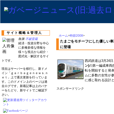
サイト概略＆管理人
ホーム
>
時節2008
>
執筆:
不破雷蔵
たまごをモチーフにした優しい車
経済・投資分野を中心
に登場
に多種多様な情報を
様々な視点から紹介・
図式化・解説するサイ
トです。
西武鉄道は3月24
ン)
の第一編成車両(
現在はサーバーを移行し、新ドメ
転を開始すると発
イン「ｇａｒｂａｇｅｎｅｗｓ.ｎ
ムに多数の女性が
ｅｔ」上で逐次更新を行っていま
に感じ取れる設計と
す。このドメイン上のページは過
去ログです。新着記事は上のバナ
スポンサードリンク
ーをたどり、新サイトでご確認下
さい。