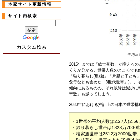
本家サイト更新情報
サイト内検索
カスタム検索
平均世
2015年までは「総世帯数」が増える
くりが分かる。世帯人数のところでも
「独り暮らし(単独)」「片親と子ども
父母なども含めた「3世代世帯」)」。
傾向にあるものの、それ以降は減少に
帯数」も減ってしまう。
2030年における推計上の日本の世帯
・1世帯の平均人数は2.27人(2.56
・独り暮らし世帯は1823万7000世帯
・核家族世帯は2512万2000世帯、51