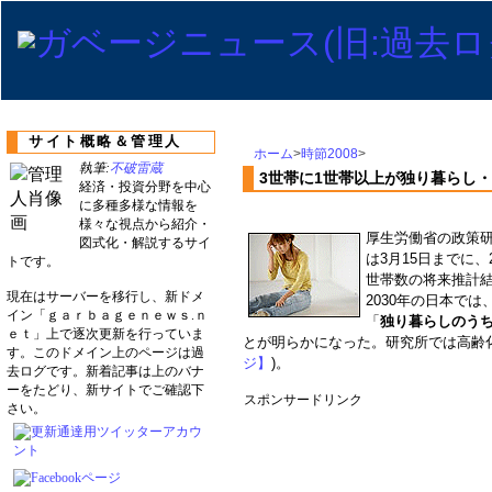
サイト概略＆管理人
ホーム
>
時節2008
>
執筆:
不破雷蔵
3世帯に1世帯以上が独り暮らし・
経済・投資分野を中心
に多種多様な情報を
様々な視点から紹介・
厚生労働省の政策
図式化・解説するサイ
は3月15日までに、
トです。
世帯数の将来推計結
現在はサーバーを移行し、新ドメ
2030年の日本では
イン「ｇａｒｂａｇｅｎｅｗｓ.ｎ
「
独り暮らしのうち約
ｅｔ」上で逐次更新を行っていま
とが明らかになった。研究所では高齢
す。このドメイン上のページは過
ジ】
)。
去ログです。新着記事は上のバナ
ーをたどり、新サイトでご確認下
スポンサードリンク
さい。