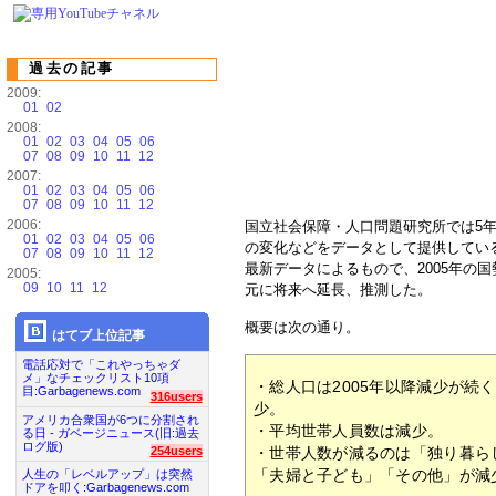
過去の記事
2009:
01
02
2008:
01
02
03
04
05
06
07
08
09
10
11
12
2007:
01
02
03
04
05
06
07
08
09
10
11
12
2006:
国立社会保障・人口問題研究所では5
01
02
03
04
05
06
の変化などをデータとして提供している
07
08
09
10
11
12
最新データによるもので、2005年の
2005:
09
10
11
12
元に将来へ延長、推測した。
概要は次の通り。
はてブ上位記事
電話応対で「これやっちゃダ
メ」なチェックリスト10項
・総人口は2005年以降減少が続
目:Garbagenews.com
316users
少。
アメリカ合衆国が6つに分割され
・平均世帯人員数は減少。
る日 - ガベージニュース(旧:過去
ログ版)
・世帯人数が減るのは「独り暮ら
254users
「夫婦と子ども」「その他」が減
人生の「レベルアップ」は突然
ドアを叩く:Garbagenews.com