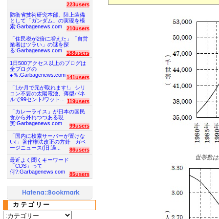
223users
防衛省技術研究本部、陸上装備
として「ガンダム」の実現を模
索:Garbagenews.com
210users
「住民税が2倍に増えた」「自営
業者はツラい」の謎を探
る:Garbagenews.com
188users
1日500アクセス以上のブログは
全ブログの
●％:Garbagenews.com
141users
「1か月で元が取れます!」 シリ
コン不要の太陽電池、薄型パネ
ルで99セント/ワット...
119users
「カレーライス」が日本の国民
食から外れつつある現
実:Garbagenews.com
99users
「国内に検索サーバーが置けな
い!」著作権法改正の方針 - ガベ
ージニュース(旧:過...
86users
世帯数は
最近よく聞くキーワード
「CDS」って
何?:Garbagenews.com
85users
カテゴリー