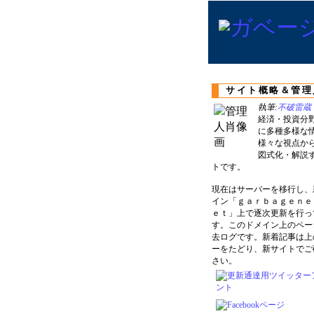
サイト概略＆管理
執筆:
不破雷蔵
経済・投資分
に多種多様な
様々な視点か
図式化・解説
トです。
現在はサーバーを移行し、
イン「ｇａｒｂａｇｅｎｅ
ｅｔ」上で逐次更新を行っ
す。このドメイン上のペー
去ログです。新着記事は上
ーをたどり、新サイトでご
さい。