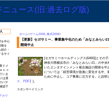
人
ホーム
>
ゲーム2008
,
株式2008
>
【更新】セガサミー、事業集中化のため「みなとみらい2
野を中心
開発中止
情報を
ら紹介・
するサイ
[セガサミーホールディングス(6460)]とその
神奈川県横浜市の「みなとみらい21」の中央
新ドメ
いたエンタテインメント複合施設の開発を中
ｗｓ.ｎ
については「経営環境が急激に変化する中、
ていま
ために中止し、コア事業に注力する」と説明し
ジは過
ス、PDF】
)。
のバナ
確認下
スポンサードリンク