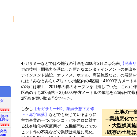
セガサミーなどでは今施設の計画を2006年2月には公表(
【発表リ
ガの技術・開発力を基にした新たなエンタテインメントの創出を
テインメント施設、オフィス、ホテル、商業施設など」の展開を
には「みなとみらい21」中央地区内の4区画・41000平方メー
の秋には着工、2011年の春のオープンを目指していた。これに伴
区画のうち3区価格・2万8000平方メートルの敷地を226億円で
1区画を買い取る予定だった。
ダ
項
しかし
【セガサミーHD、業績予想下方修
6users
土地の一
正・赤字転落】
などでも報じているように
割され
→業績悪化で
旧:過去
主力事業の一つパチンコ・パチスロに対す
4users
・大型娯楽施
る法令強化や家庭用ゲーム機部門などでの
突然
ヒット作の不発などで業績は急速に悪化。
→既存の土地は
com