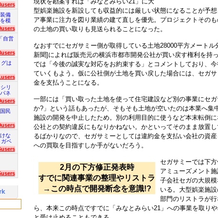
現状を勘案すれば「みなとみらい21」に大
3users
型娯楽施設を新設しても収益的には厳しい状態になることが予想
装備
ア事業に注力を図り業績の建て直しを優先。プロジェクトそのも
を模
の土地の買い取りも見送られることになった。
0users
「自営
なおすでにセガサミー側が取得している土地28000平方メートル
8users
新聞]によれば販売元の横浜市都市開発公社が買い戻す権利を持
ログは
では「今後の誠実な対応をお約束する」とコメントしており、今
ていくもよう。仮に公社側が土地を買い戻した場合には、セガサ
1users
金を支払うことになる。
 シリ
パネ
一部には「買い取った土地を使って住宅建設など別の事業にセガ
9users
か?」という話もあったが、そもそも土地が空いたのは本業へ集
国民
施設の開発を中止したため。別の利用目的に使うなど本末転倒に
9users
公社との契約違反にもなりかねない。かといってそのまま放置し
けな
るばかりなので、セガサミーとしては違約金を支払い会社の資産
 ガベ
への買取を目指すしか手がないだろう。
6users
セガサミーでは下方
2月の下方修正発表時
アミューズメント施
5users
すでに関連事業の整理やリストラ
子会社セガの大規模
→この時点で開発断念を意識!?
いる。大型娯楽施設
部門のリストラが行
ら、本来この時点ですでに「みなとみらい21」への事業を取り
と受け止めることもできる。