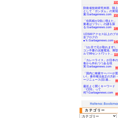
22
防衛省技術研究本部、陸上
として「ガンダム」の実現
索:Garbagenews.com
21
「住民税が2倍に増えた」
業者はツラい」の謎を探
る:Garbagenews.com
18
1日500アクセス以上のブ
全ブログの
●％:Garbagenews.com
14
「1か月で元が取れます!」
コン不要の太陽電池、薄型
ルで99セント/ワット...
11
「カレーライス」が日本の
食から外れつつある現
実:Garbagenews.com
9
「国内に検索サーバーが置
い!」著作権法改正の方針 -
ージニュース(旧:過...
8
最近よく聞くキーワード
「CDS」って
何?:Garbagenews.com
8
カテゴリー