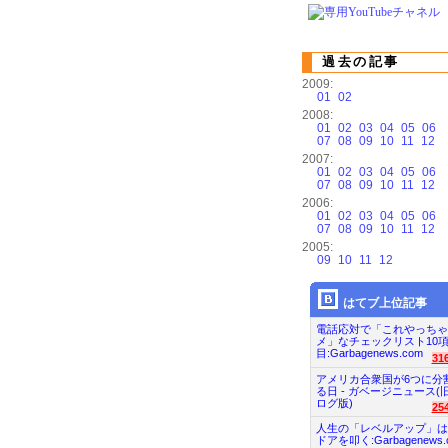
過去の記事
2009:
01
02
2008:
01
02
03
04
05
06
07
08
09
10
11
12
2007:
01
02
03
04
05
06
07
08
09
10
11
12
2006:
01
02
03
04
05
06
07
08
09
10
11
12
2005:
09
10
11
12
はてブ上位記事
電話応対で「これやっちゃ
メ」なチェックリスト10
目:Garbagenews.com
31
アメリカ合衆国が6つに分
る日 - ガベージニュース(
ログ版)
25
人生の「レベルアップ」は
ドアを叩く:Garbagenews.