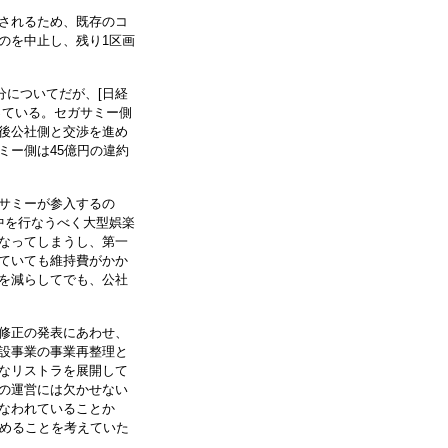
されるため、既存のコ
のを中止し、残り1区画
分についてだが、[日経
っている。セガサミー側
後公社側と交渉を進め
ミー側は45億円の違約
サミーが参入するの
中を行なうべく大型娯楽
なってしまうし、第一
ていても維持費がかか
を減らしてでも、公社
修正の発表にあわせ、
設事業の事業再整理と
なリストラを展開して
の運営には欠かせない
なわれていることか
やめることを考えていた