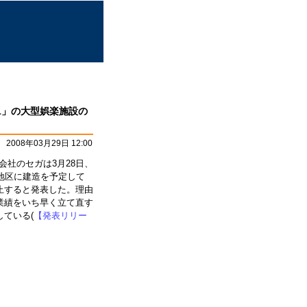
1」の大型娯楽施設の
2008年03月29日 12:00
子会社のセガは3月28日、
地区に建造を予定して
止すると発表した。理由
業績をいち早く立て直す
ている(
【発表リリー