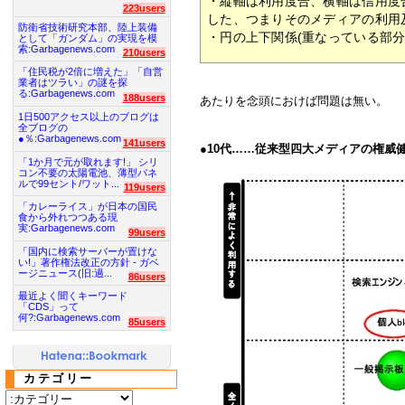
・縦軸は利用度合、横軸は信用度
223users
した、つまりそのメディアの利用
防衛省技術研究本部、陸上装備
・円の上下関係(重なっている部分
として「ガンダム」の実現を模
索:Garbagenews.com
210users
「住民税が2倍に増えた」「自営
業者はツラい」の謎を探
る:Garbagenews.com
188users
あたりを念頭におけば問題は無い。
1日500アクセス以上のブログは
全ブログの
●％:Garbagenews.com
141users
●
10代……従来型四大メディアの権威
「1か月で元が取れます!」 シリ
コン不要の太陽電池、薄型パネ
ルで99セント/ワット...
119users
「カレーライス」が日本の国民
食から外れつつある現
実:Garbagenews.com
99users
「国内に検索サーバーが置けな
い!」著作権法改正の方針 - ガベ
ージニュース(旧:過...
86users
最近よく聞くキーワード
「CDS」って
何?:Garbagenews.com
85users
カテゴリー