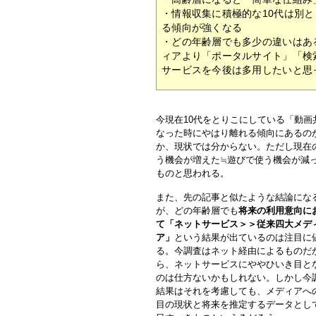
・情報収集に積極的な10代は別
る傾向が強くなる
・どの年齢層でも多少の違いはあ
ィアより「ポータルサイト」「検
サービスを今後は多用したいと思
今現在10代をとりこにしている「動画
なった時にやはり離れる傾向にあるの
か、現状では分からない。ただし現在の
う機会が増えた≒遊びで使う機会が減
ものと思われる。
また、先の記事と似たような結論にな
が、どの年齢層でも
将来の利用意向に
て「ネットサービス＞＞従来四大メデ
ア」
という結果が出ているのは注目に
る。今調査はネット経由によるものだ
ら、ネットサービスにややひいき目と
のは仕方ないかもしれない。しかし今
結果はそれを考慮しても、メディアへ
目の現状と将来を推定するデータとし