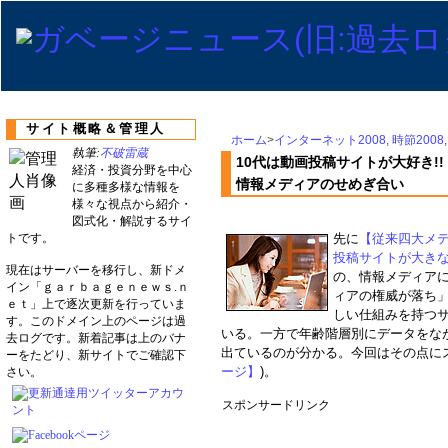
サイト概略＆管理人
ホーム
>
インターネット2008
,
時節2008
執筆:
不破雷蔵
10代は動画投稿サイトが大好き!
経済・投資分野を中心
情報メディアのせめぎ合い
に多種多様な情報を
様々な視点から紹介・
図式化・解説するサイ
トです。
先に
【従来四大メ
投稿サイトが大き
現在はサーバーを移行し、新ドメ
の、情報メディア
イン「ｇａｒｂａｇｅｎｅｗｓ.ｎ
ィアの権威が落ち」
ｅｔ」上で逐次更新を行っていま
しい仕組みを持つ
す。このドメイン上のページは過
いる。一方で年齢階層別にデータをな
去ログです。新着記事は上のバナ
出ているのが分かる。今回はその点に
ーをたどり、新サイトでご確認下
ージ】
)。
さい。
スポンサードリンク