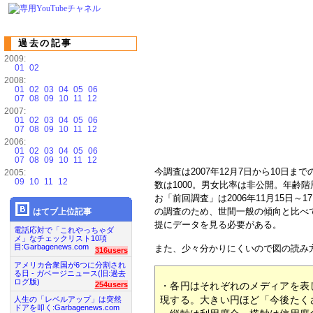
過去の記事
2009:
01
02
2008:
01
02
03
04
05
06
07
08
09
10
11
12
2007:
01
02
03
04
05
06
07
08
09
10
11
12
2006:
01
02
03
04
05
06
07
08
09
10
11
12
今調査は2007年12月7日から10日
2005:
09
10
11
12
数は1000。男女比率は非公開。年齢階層
お「前回調査」は2006年11月15日
の調査のため、世間一般の傾向と比べ
はてブ上位記事
提にデータを見る必要がある。
電話応対で「これやっちゃダ
メ」なチェックリスト10項
目:Garbagenews.com
また、少々分かりにくいので図の読み
316users
アメリカ合衆国が6つに分割され
る日 - ガベージニュース(旧:過去
ログ版)
・各円はそれぞれのメディアを表
254users
現する。大きい円ほど「今後たく
人生の「レベルアップ」は突然
ドアを叩く:Garbagenews.com