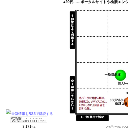
●
20代……ポータルサイトや検索エン
最新情報をRSSで購読する
3.171-ja
20代におけ