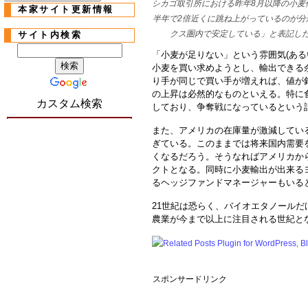
シカゴ取引所における昨年8月以降の小麦価
本家サイト更新情報
半年で2倍近くに跳ね上がっているのが分
クス圏内で安定している」と表記し
サイト内検索
「小麦が足りない」という雰囲気(ある
小麦を買い求めようとし、輸出できる
り手が同じで買い手が増えれば、値が
の上昇は必然的なものといえる。特に
カスタム検索
しており、争奪戦になっているという
また、アメリカの在庫量が激減してい
ぎている。このままでは将来国内需要
くなるだろう。そうなればアメリカか
クトとなる。同時に小麦輸出が出来る
るヘッジファンドマネージャーもいる
21世紀は恐らく、バイオエタノール
農業が今まで以上に注目される世紀と
スポンサードリンク