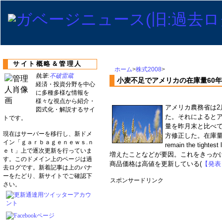
サイト概略＆管理人
ホーム
>
株式2008
>
執筆:
不破雷蔵
小麦不足でアメリカの在庫量60
経済・投資分野を中心
に多種多様な情報を
様々な視点から紹介・
アメリカ農務省は2
図式化・解説するサイ
た。それによるとア
トです。
量を昨月末と比べて2
現在はサーバーを移行し、新ドメ
方修正した。在庫量は1
イン「ｇａｒｂａｇｅｎｅｗｓ.ｎ
remain the tigh
ｅｔ」上で逐次更新を行っていま
増えたことなどが要因。これをきっか
す。このドメイン上のページは過
商品価格は高値を更新している(
【発表
去ログです。新着記事は上のバナ
ーをたどり、新サイトでご確認下
スポンサードリンク
さい。