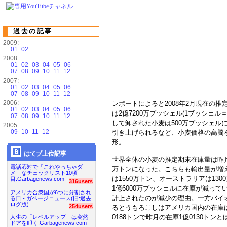
過去の記事
2009:
01
02
2008:
01
02
03
04
05
06
07
08
09
10
11
12
2007:
01
02
03
04
05
06
07
08
09
10
11
12
2006:
レポートによると2008年2月現在の
01
02
03
04
05
06
は2億7200万ブッシェル(1ブッシェル
07
08
09
10
11
12
して卸された小麦は500万ブッシェル
2005:
09
10
11
12
引き上げられるなど、小麦価格の高騰
形。
はてブ上位記事
世界全体の小麦の推定期末在庫量は昨月の1
電話応対で「これやっちゃダ
万トンになった。こちらも輸出量が増
メ」なチェックリスト10項
は1550万トン、オーストラリアは130
目:Garbagenews.com
316users
1億6000万ブッシェルに在庫が減って
アメリカ合衆国が6つに分割され
計上されたのが減少の理由。一方バイ
る日 - ガベージニュース(旧:過去
ログ版)
254users
るとうもろこしはアメリカ国内の在庫は
0188トンで昨月の在庫1億0130トン
人生の「レベルアップ」は突然
ドアを叩く:Garbagenews.com