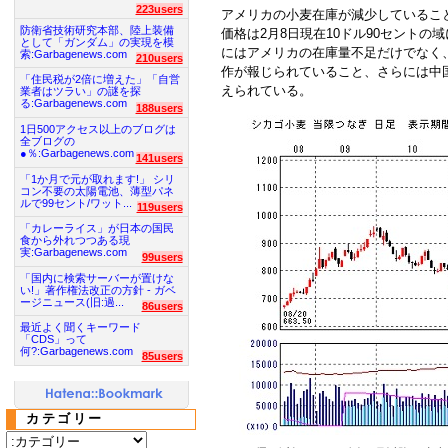
223users
アメリカの小麦在庫が減少しているこ
防衛省技術研究本部、陸上装備
価格は2月8日現在10ドル90セント
として「ガンダム」の実現を模
にはアメリカの在庫量不足だけでなく
索:Garbagenews.com
210users
作が報じられていること、さらには中
「住民税が2倍に増えた」「自営
えられている。
業者はツラい」の謎を探
る:Garbagenews.com
188users
1日500アクセス以上のブログは
全ブログの
●％:Garbagenews.com
141users
「1か月で元が取れます!」 シリ
コン不要の太陽電池、薄型パネ
ルで99セント/ワット...
119users
「カレーライス」が日本の国民
食から外れつつある現
実:Garbagenews.com
99users
「国内に検索サーバーが置けな
い!」著作権法改正の方針 - ガベ
ージニュース(旧:過...
86users
最近よく聞くキーワード
「CDS」って
何?:Garbagenews.com
85users
カテゴリー