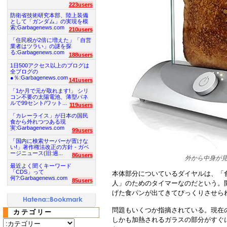
223users
防衛省技術研究本部、陸上装備
として「ガンダム」の実現を模
索:Garbagenews.com
210users
「住民税が2倍に増えた」「自営
業者はツラい」の謎を探
る:Garbagenews.com
188users
1日500アクセス以上のブログは
全ブログの
●％:Garbagenews.com
141users
「1か月で元が取れます!」 シリ
コン不要の太陽電池、薄型パネ
ルで99セント/ワット...
119users
「カレーライス」が日本の国民
食から外れつつある現
実:Garbagenews.com
99users
「国内に検索サーバーが置けな
い!」著作権法改正の方針 - ガベ
ージニュース(旧:過...
86users
外から中身が
最近よく聞くキーワード
「CDS」って
本体部分についているダイヤルは、「
何?:Garbagenews.com
85users
人」のためのタイマーなのだという。
げた食パンが出てきてびっくりさせら
問題もいくつか指摘されている。現在
カテゴリー
しかも加熱されるガラスの部分がすぐ