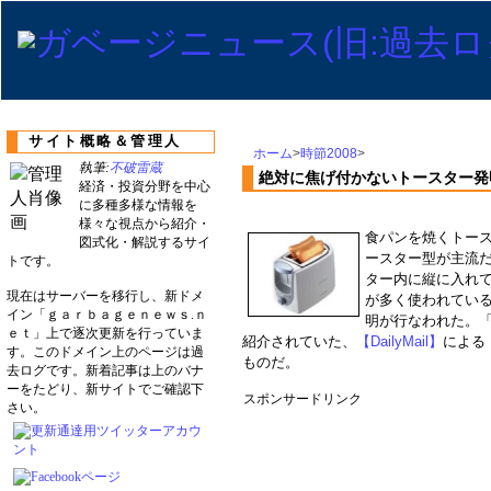
サイト概略＆管理人
ホーム
>
時節2008
>
執筆:
不破雷蔵
絶対に焦げ付かないトースター発
経済・投資分野を中心
に多種多様な情報を
様々な視点から紹介・
食パンを焼くトー
図式化・解説するサイ
ースター型が主流
トです。
ター内に縦に入れ
現在はサーバーを移行し、新ドメ
が多く使われている
イン「ｇａｒｂａｇｅｎｅｗｓ.ｎ
明が行なわれた。
ｅｔ」上で逐次更新を行っていま
紹介されていた、
【DailyMail】
による
す。このドメイン上のページは過
ものだ。
去ログです。新着記事は上のバナ
ーをたどり、新サイトでご確認下
スポンサードリンク
さい。