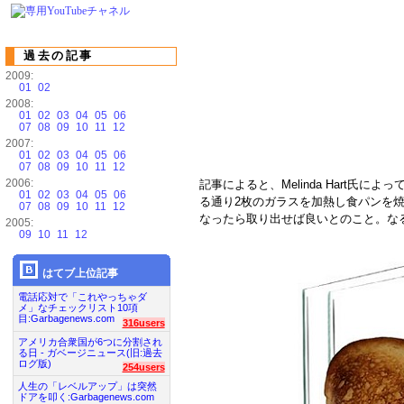
過去の記事
2009:
01
02
2008:
01
02
03
04
05
06
07
08
09
10
11
12
2007:
01
02
03
04
05
06
07
08
09
10
11
12
2006:
記事によると、Melinda Hart氏
01
02
03
04
05
06
る通り2枚のガラスを加熱し食パンを
07
08
09
10
11
12
なったら取り出せば良いとのこと。な
2005:
09
10
11
12
はてブ上位記事
電話応対で「これやっちゃダ
メ」なチェックリスト10項
目:Garbagenews.com
316users
アメリカ合衆国が6つに分割され
る日 - ガベージニュース(旧:過去
ログ版)
254users
人生の「レベルアップ」は突然
ドアを叩く:Garbagenews.com