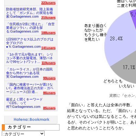
223users
防衛省技術研究本部、陸上装備
として「ガンダム」の実現を模
索:Garbagenews.com
210users
「住民税が2倍に増えた」「自営
業者はツラい」の謎を探
る:Garbagenews.com
188users
1日500アクセス以上のブログは
全ブログの
●％:Garbagenews.com
141users
「1か月で元が取れます!」 シリ
コン不要の太陽電池、薄型パネ
ルで99セント/ワット...
119users
「カレーライス」が日本の国民
食から外れつつある現
実:Garbagenews.com
99users
「国内に検索サーバーが置けな
い!」著作権法改正の方針 - ガベ
ージニュース(旧:過...
86users
実際に『セカン
最近よく聞くキーワード
「CDS」って
「面白い」と答えた人は全体の半数、
何?:Garbagenews.com
85users
結果となっている。ただ、「面白い」
がっていないのは気になるところ。そ
るが、そのインパクトが弱いこと、あ
カテゴリー
と思われたということだろうか。