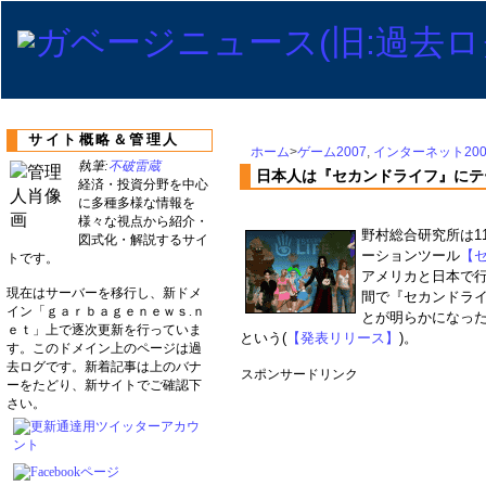
サイト概略＆管理人
ホーム
>
ゲーム2007
,
インターネット200
執筆:
不破雷蔵
日本人は『セカンドライフ』にテ
経済・投資分野を中心
に多種多様な情報を
様々な視点から紹介・
野村総合研究所は1
図式化・解説するサイ
ーションツール
【セ
トです。
アメリカと日本で
現在はサーバーを移行し、新ドメ
間で『セカンドラ
イン「ｇａｒｂａｇｅｎｅｗｓ.ｎ
とが明らかになっ
ｅｔ」上で逐次更新を行っていま
という(
【発表リリース】
)。
す。このドメイン上のページは過
去ログです。新着記事は上のバナ
スポンサードリンク
ーをたどり、新サイトでご確認下
さい。