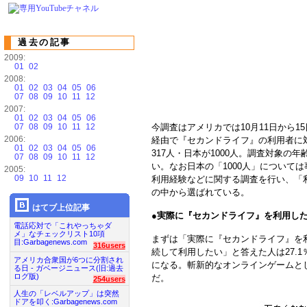
過去の記事
2009:
01
02
2008:
01
02
03
04
05
06
07
08
09
10
11
12
2007:
01
02
03
04
05
06
07
08
09
10
11
12
今調査はアメリカでは10月11日から1
2006:
経由で『セカンドライフ』の利用者に
01
02
03
04
05
06
317人・日本が1000人。調査対象
07
08
09
10
11
12
い。なお日本の「1000人」について
2005:
09
10
11
12
利用経験などに関する調査を行い、「利
の中から選ばれている。
はてブ上位記事
●
実際に『セカンドライフ』を利用し
電話応対で「これやっちゃダ
メ」なチェックリスト10項
まずは「実際に『セカンドライフ』を利
目:Garbagenews.com
316users
続して利用したい」と答えた人は27.
アメリカ合衆国が6つに分割され
になる。斬新的なオンラインゲームと
る日 - ガベージニュース(旧:過去
ログ版)
だ。
254users
人生の「レベルアップ」は突然
ドアを叩く:Garbagenews.com