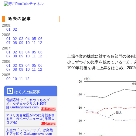
過去の記事
2009:
01
02
2008:
01
02
03
04
05
06
07
08
09
10
11
12
2007:
01
02
03
04
05
06
07
08
09
10
11
12
上場企業の株式に対する各部門の保有
2006:
少しずつその比率を低めている一方、外
01
02
03
04
05
06
1990年前後を境に上昇をはじめ、20
07
08
09
10
11
12
2005:
09
10
11
12
はてブ上位記事
電話応対で「これやっちゃダ
メ」なチェックリスト10項
目:Garbagenews.com
316users
アメリカ合衆国が6つに分割され
る日 - ガベージニュース(旧:過去
ログ版)
254users
人生の「レベルアップ」は突然
ドアを叩く:Garbagenews.com