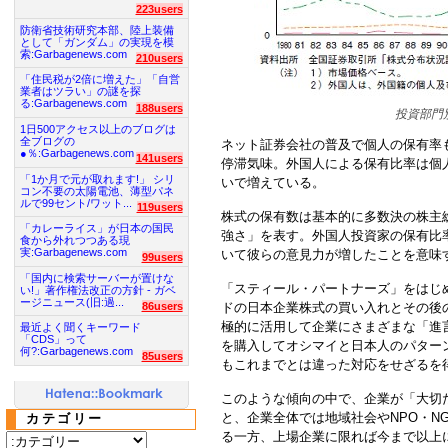
223users
防衛省技術研究本部、陸上装備
として「ガンダム」の実現を模
索:Garbagenews.com
210users
「住民税が2倍に増えた」「自営
業者はツラい」の謎を探
る:Garbagenews.com
188users
投資部門
1日500アクセス以上のブログは
全ブログの
ネット証券会社の普及で個人の保有率も2
●％:Garbagenews.com
141users
停滞気味。外国人による保有比率は個
「1か月で元が取れます!」 シリ
いで増えている。
コン不要の太陽電池、薄型パネ
ルで99セント/ワット...
119users
株式の保有数は基本的に多数決の株主
「カレーライス」が日本の国民
強さ」を表す。外国人投資家の保有比
食から外れつつある現
実:Garbagenews.com
いて彼らの意見力が増したことを意味
99users
「国内に検索サーバーが置けな
「スティール・パートナーズ」をはじ
い!」著作権法改正の方針 - ガベ
ージニュース(旧:過...
ドの日本企業株式の買い入れとその後
86users
極的に活用して企業にさまざまな「進
最近よく聞くキーワード
「CDS」って
を購入してオシマイと日本人のパター
何?:Garbagenews.com
85users
もこれまでとは違った対応をせざるを
このような傾向の中で、企業が「大切
と、企業全体では地域社会やNPO・N
カテゴリー
る一方、上場企業に限れば今まで以上