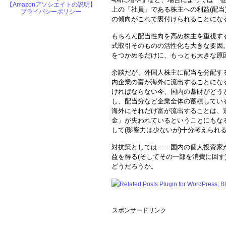
【Amazonアソシエイトの説明】
上の「社員」である株主への利益(配当
プライバシーポリシー
の傾向がこれで裏付けられることにな
もちろん配当性向を高め株主を重視す
式取引そのものの活性化も大きな要因
をつかめるだけに、もっとも大きな原
余談だが、外国人株主に配当を分配する
内企業の富が海外に流出することにな
ければならない今、国内の蓄財がどう
し、配当分など企業全体の蓄積してい
海外にそれだけ富が流出することは、
金」が失われているということにもな
して(影響力は少ないが)十分考えられ
対抗策としては……国内の個人投資家
益を得る(そしてその一部を消費に回す
どうだろうか。
スポンサードリンク