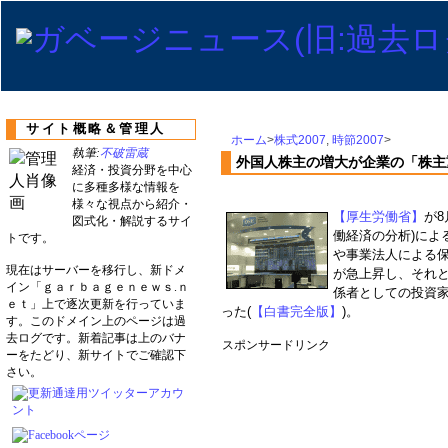
サイト概略＆管理人
ホーム
>
株式2007
,
時節2007
>
執筆:
不破雷蔵
外国人株主の増大が企業の「株主
経済・投資分野を中心
に多種多様な情報を
様々な視点から紹介・
【厚生労働省】
が8
図式化・解説するサイ
働経済の分析)によ
トです。
や事業法人による
現在はサーバーを移行し、新ドメ
が急上昇し、それ
イン「ｇａｒｂａｇｅｎｅｗｓ.ｎ
係者としての投資
ｅｔ」上で逐次更新を行っていま
った(
【白書完全版】
)。
す。このドメイン上のページは過
去ログです。新着記事は上のバナ
スポンサードリンク
ーをたどり、新サイトでご確認下
さい。