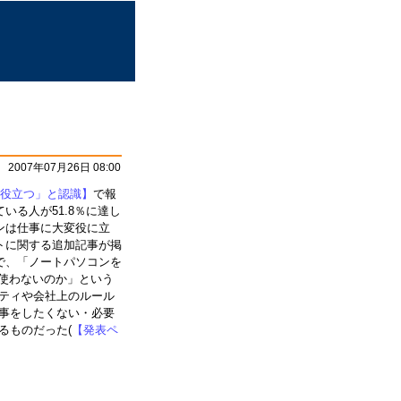
2007年07月26日 08:00
に役立つ」と認識】
で報
いる人が51.8％に達し
ンは仕事に大変役に立
トに関する追加記事が掲
で、「ノートパソコンを
を使わないのか」という
ティや会社上のルール
事をしたくない・必要
るものだった(
【発表ペ