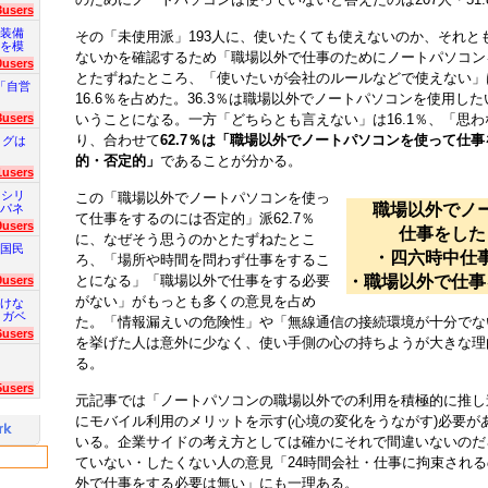
3users
装備
その「未使用派」193人に、使いたくても使えないのか、それと
を模
ないかを確認するため「職場以外で仕事のためにノートパソコン
0users
とたずねたところ、「使いたいが会社のルールなどで使えない」は
「自営
16.6％を占めた。36.3％は職場以外でノートパソコンを使用した
8users
いうことになる。一方「どちらとも言えない」は16.1％、「思わな
り、合わせて
62.7％は「職場以外でノートパソコンを使って仕
ログは
的・否定的」
であることが分かる。
1users
 シリ
この「職場以外でノートパソコンを使っ
職場以外でノ
パネ
て仕事をするのには否定的」派62.7％
9users
仕事をした
に、なぜそう思うのかとたずねたとこ
国民
・四六時中仕
ろ、「場所や時間を問わず仕事をするこ
とになる」「職場以外で仕事をする必要
・職場以外で仕事
9users
がない」がもっとも多くの意見を占め
けな
 ガベ
た。「情報漏えいの危険性」や「無線通信の接続環境が十分でな
6users
を挙げた人は意外に少なく、使い手側の心の持ちようが大きな理
る。
5users
元記事では「ノートパソコンの職場以外での利用を積極的に推し
にモバイル利用のメリットを示す(心境の変化をうながす)必要が
いる。企業サイドの考え方としては確かにそれで間違いないのだ
ていない・したくない人の意見「24時間会社・仕事に拘束され
外で仕事をする必要は無い」にも一理ある。