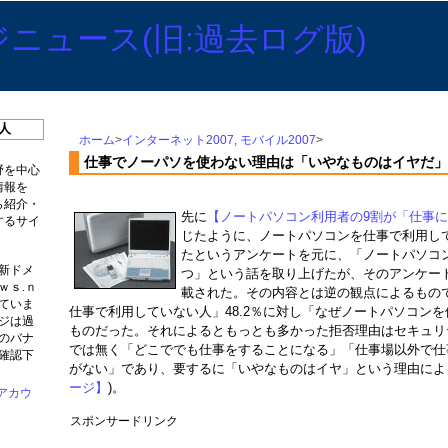
人
ホーム
>
インターネット2007
,
モバイル2007
>
仕事でノーパソを使わない理由は「いやなものはイヤだ」
野を中心
情報を
ら紹介・
先に
【ノートパソコン利用者の9割が「仕事
するサイ
じたように、ノートパソコンを仕事で利用して
たというアンケートを元に、「ノートパソコ
新ドメ
つ」という話を取り上げたが、そのアンケー
ｗｓ.ｎ
載された。その内容とは逆の観点によるもの
ていま
仕事で利用していない人」48.2％に対し「なぜノートパソコン
ジは過
ものだった。それによるともっとも多かった拒否理由はセキュリ
のバナ
では無く「どこででも仕事をすることになる」「仕事場以外で仕
確認下
がない」であり、要するに「いやなものはイヤ」という理由によ
ージ】
)。
スポンサードリンク