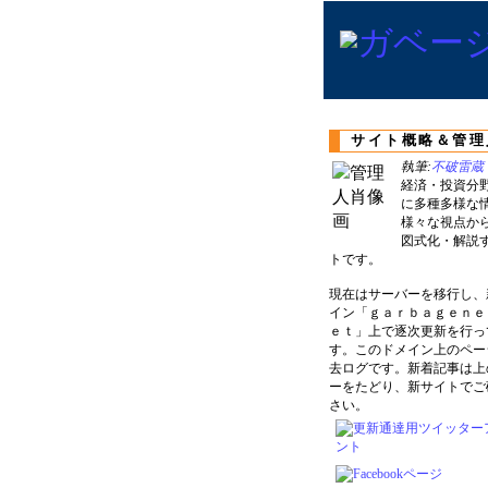
サイト概略＆管理
執筆:
不破雷蔵
経済・投資分
に多種多様な
様々な視点か
図式化・解説
トです。
現在はサーバーを移行し、
イン「ｇａｒｂａｇｅｎｅ
ｅｔ」上で逐次更新を行っ
す。このドメイン上のペー
去ログです。新着記事は上
ーをたどり、新サイトでご
さい。