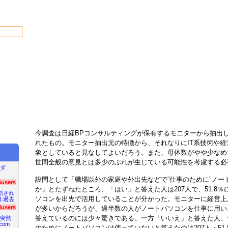
今調査は日経BPコンサルティングが保有するモニターから抽出し
れたもの。モニター抽出元の特徴から、それなりにIT系技術や
象としていると見なしてよいだろう。また、母体数がやや少なめ
世間全般の意見とは多少のぶれが生じている可能性を考慮する必
ダ
項
設問として「職場以外の家庭や外出先などで”仕事のために”ノー
6users
か」とたずねたところ、「はい」と答えた人は207人で、51.8
割され
ソコンを出先で活用していることが分かった。モニターに経営上
旧:過去
4users
が多いからだろうが、過半数の人がノートパソコンを仕事に用い
答えているのには少々驚きである。一方「いいえ」と答えた人、
突然
com
のためにノートパソコンは使っていないと答えたのは207人・51.