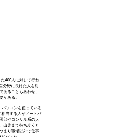
た400人に対して行わ
経営分野に長けた人を対
であることもあわせ、
要がある。
トパソコンを使っている
％に相当する人がノートパ
層部やコンサル系の人
、出先まで持ち歩くと
つまり職場以外で仕事
8％だった。