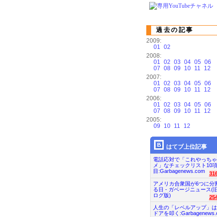
過去の記事
2009:
01
02
2008:
01
02
03
04
05
06
07
08
09
10
11
12
2007:
01
02
03
04
05
06
07
08
09
10
11
12
2006:
01
02
03
04
05
06
07
08
09
10
11
12
2005:
09
10
11
12
はてブ上位記事
電話応対で「これやっちゃ
メ」なチェックリスト10
目:Garbagenews.com
31
アメリカ合衆国が6つに分
る日 - ガベージニュース(
ログ版)
25
人生の「レベルアップ」は
ドアを叩く:Garbagenews.