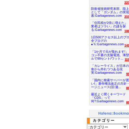
22
防衛省技術研究本部、陸上
として「ガンダム」の実現
索:Garbagenews.com
21
「住民税が2倍に増えた」
業者はツラい」の謎を探
る:Garbagenews.com
18
1日500アクセス以上のブ
全ブログの
●％:Garbagenews.com
14
「1か月で元が取れます!」
コン不要の太陽電池、薄型
ルで99セント/ワット...
11
「カレーライス」が日本の
食から外れつつある現
実:Garbagenews.com
9
「国内に検索サーバーが置
い!」著作権法改正の方針 -
ージニュース(旧:過...
8
最近よく聞くキーワード
「CDS」って
何?:Garbagenews.com
8
カテゴリー