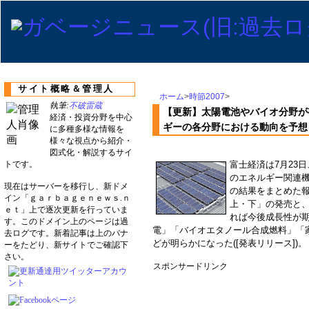
サイト概略＆管理人
ホーム
>
時節2007
>
執筆:
不破雷蔵
【更新】太陽電池やバイオ分野が
経済・投資分野を中心
ギーの各分野における動向を予想
に多種多様な情報を
様々な視点から紹介・
図式化・解説するサイ
トです。
富士経済は7月23
のエネルギー関連機
現在はサーバーを移行し、新ドメ
の結果をまとめた報
イン「ｇａｒｂａｇｅｎｅｗｓ.ｎ
上・下」の発売と
ｅｔ」上で逐次更新を行っていま
れば今後成長性が
す。このドメイン上のページは過
電」「バイオエタノール合成燃料」「
去ログです。新着記事は上のバナ
どが明らかになった([発表リリース])。
ーをたどり、新サイトでご確認下
さい。
スポンサードリンク