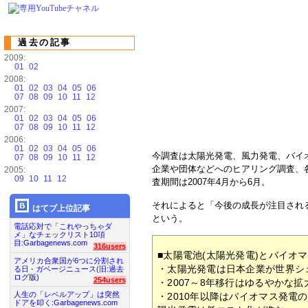
過去の記事
2009:
01
02
2008:
01
02
03
04
05
06
07
08
09
10
11
12
2007:
01
02
03
04
05
06
07
08
09
10
11
12
2006:
01
02
03
04
05
06
今調査は太陽光発電、風力発電、バイ
07
08
09
10
11
12
企業や団体などへのヒアリング調査、
2005:
09
10
11
12
査期間は2007年4月から6月。
それによると「今後の成長が注目され
はてブ上位記事
という。
電話応対で「これやっちゃダ
メ」なチェックリスト10項
目:Garbagenews.com
316users
■太陽電池(太陽光発電)とバイオ
アメリカ合衆国が6つに分割され
・太陽光発電は日本企業が世界シ
る日 - ガベージニュース(旧:過去
ログ版)
254users
・2007～8年移行はゆるやかな拡
人生の「レベルアップ」は突然
・2010年以降はバイオマス発電
ドアを叩く:Garbagenews.com