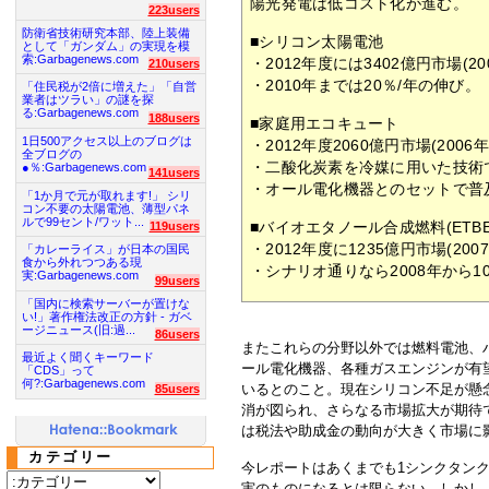
陽光発電は低コスト化が進む。
223users
防衛省技術研究本部、陸上装備
■シリコン太陽電池
として「ガンダム」の実現を模
索:Garbagenews.com
・2012年度には3402億円市場(20
210users
・2010年までは20％/年の伸び。
「住民税が2倍に増えた」「自営
業者はツラい」の謎を探
る:Garbagenews.com
188users
■家庭用エコキュート
1日500アクセス以上のブログは
・2012年度2060億円市場(2006年
全ブログの
・二酸化炭素を冷媒に用いた技術
●％:Garbagenews.com
141users
・オール電化機器とのセットで普
「1か月で元が取れます!」 シリ
コン不要の太陽電池、薄型パネ
ルで99セント/ワット...
■バイオエタノール合成燃料(ETBE
119users
・2012年度に1235億円市場(200
「カレーライス」が日本の国民
食から外れつつある現
・シナリオ通りなら2008年から
実:Garbagenews.com
99users
「国内に検索サーバーが置けな
い!」著作権法改正の方針 - ガベ
ージニュース(旧:過...
86users
またこれらの分野以外では燃料電池、
最近よく聞くキーワード
ール電化機器、各種ガスエンジンが有望
「CDS」って
何?:Garbagenews.com
いるとのこと。現在シリコン不足が懸
85users
消が図られ、さらなる市場拡大が期待で
は税法や助成金の動向が大きく市場に
カテゴリー
今レポートはあくまでも1シンクタン
実のものになるとは限らない。しかし