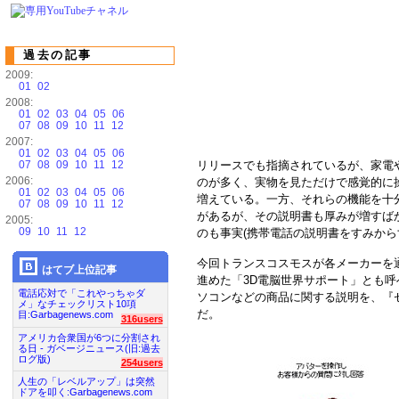
過去の記事
2009:
01
02
2008:
01
02
03
04
05
06
07
08
09
10
11
12
2007:
01
02
03
04
05
06
07
08
09
10
11
12
リリースでも指摘されているが、家電
2006:
のが多く、実物を見ただけで感覚的に
01
02
03
04
05
06
増えている。一方、それらの機能を十
07
08
09
10
11
12
があるが、その説明書も厚みが増すば
2005:
09
10
11
12
のも事実(携帯電話の説明書をすみから
今回トランスコスモスが各メーカーを
はてブ上位記事
進めた「3D電脳世界サポート」とも呼
電話応対で「これやっちゃダ
ソコンなどの商品に関する説明を、『
メ」なチェックリスト10項
だ。
目:Garbagenews.com
316users
アメリカ合衆国が6つに分割され
る日 - ガベージニュース(旧:過去
ログ版)
254users
人生の「レベルアップ」は突然
ドアを叩く:Garbagenews.com