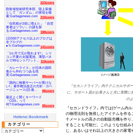
223users
防衛省技術研究本部、陸上装備
として「ガンダム」の実現を模
索:Garbagenews.com
210users
「住民税が2倍に増えた」「自営
業者はツラい」の謎を探
る:Garbagenews.com
188users
1日500アクセス以上のブログは
全ブログの
●％:Garbagenews.com
141users
「1か月で元が取れます!」 シリ
コン不要の太陽電池、薄型パネ
ルで99セント/ワット...
119users
「カレーライス」が日本の国民
食から外れつつある現
実:Garbagenews.com
99users
「国内に検索サーバーが置けな
『セカンドライフ』内テクニカルサポ
い!」著作権法改正の方針 - ガベ
ージニュース(旧:過...
86users
に、サポート員がお客さんと共に実際に
最近よく聞くキーワード
の
「CDS」って
何?:Garbagenews.com
85users
『セカンドライフ』内では(ゲーム内ル
の物理法則を無視したアイテムを作る
十メートルの高さの自動販売機を作り
カテゴリー
することも可能だ。このような仕組み
じ、あるいはそれ以上の大きさの家電