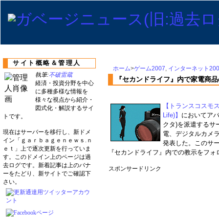
サイト概略＆管理人
ホーム
>
ゲーム2007
,
インターネット200
執筆:
不破雷蔵
『セカンドライフ』内で家電商品
経済・投資分野を中心
に多種多様な情報を
様々な視点から紹介・
【トランスコスモス(9
図式化・解説するサイ
Life)】
においてアバ
トです。
クタ)を派遣するサ
現在はサーバーを移行し、新ドメ
電、デジタルカメ
イン「ｇａｒｂａｇｅｎｅｗｓ.ｎ
発表した。このサ
ｅｔ」上で逐次更新を行っていま
『セカンドライフ』内での教示をフォ
す。このドメイン上のページは過
去ログです。新着記事は上のバナ
スポンサードリンク
ーをたどり、新サイトでご確認下
さい。