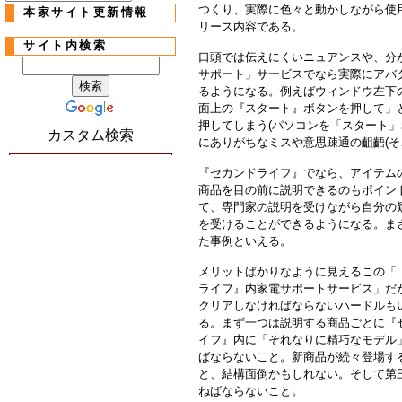
つくり、実際に色々と動かしながら使
本家サイト更新情報
リース内容である。
サイト内検索
口頭では伝えにくいニュアンスや、分
サポート」サービスでなら実際にアバ
るようになる。例えばウィンドウ左下
面上の『スタート』ボタンを押して」
押してしまう(パソコンを「スタート」
カスタム検索
にありがちなミスや意思疎通の齟齬(そ
『セカンドライフ』でなら、アイテム
商品を目の前に説明できるのもポイン
て、専門家の説明を受けながら自分の
を受けることができるようになる。ま
た事例といえる。
メリットばかりなように見えるこの「
ライフ』内家電サポートサービス」だ
クリアしなければならないハードルも
る。まず一つは説明する商品ごとに『
イフ』内に「それなりに精巧なモデル
ばならないこと。新商品が続々登場す
と、結構面倒かもしれない。そして第
ねばならないこと。