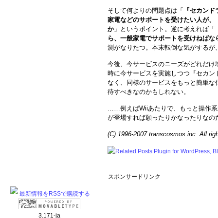
そして何よりの問題点は「
『セカンド
家電などのサポートを受けたい人が、
か
」というポイント。逆に考えれば「
ら、一般家電でサポートを受けねばな
測がなりたつ。本末転倒な気がするが
今後、今サービスのニーズがどれだけ
時に今サービスを実施しつつ『セカン
なく、同様のサービスをもっと簡単な
待すべきなのかもしれない。
……例えばWiiあたりで、もっと操作
が登場すれば願ったりかなったりなの
(C) 1996-2007 transcosmos inc. All rig
スポンサードリンク
最新情報をRSSで購読する
3.171-ja