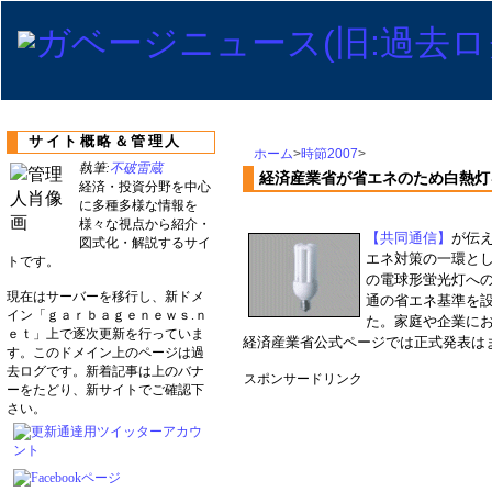
サイト概略＆管理人
ホーム
>
時節2007
>
執筆:
不破雷蔵
経済産業省が省エネのため白熱灯
経済・投資分野を中心
に多種多様な情報を
様々な視点から紹介・
【共同通信】
が伝
図式化・解説するサイ
エネ対策の一環と
トです。
の電球形蛍光灯へ
現在はサーバーを移行し、新ドメ
通の省エネ基準を
イン「ｇａｒｂａｇｅｎｅｗｓ.ｎ
た。家庭や企業に
ｅｔ」上で逐次更新を行っていま
経済産業省公式ページでは正式発表は
す。このドメイン上のページは過
去ログです。新着記事は上のバナ
スポンサードリンク
ーをたどり、新サイトでご確認下
さい。