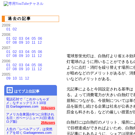
過去の記事
2009:
01
02
2008:
01
02
03
04
05
06
07
08
09
10
11
12
2007:
01
02
03
04
05
06
07
08
09
10
11
12
電球形蛍光灯は、白熱灯より省エネ効
2006:
灯電球のように用いることができるも
01
02
03
04
05
06
ように点灯・消灯を繰り替えす場所に
07
08
09
10
11
12
が暗めなどのデメリットがあるが、消費
2005:
09
10
11
12
いなどのメリットがある。
元記事によると今回設定される基準は
はてブ上位記事
る。よって消費電力が大きい白熱灯で
電話応対で「これやっちゃダ
規制につながる。今規制については単
メ」なチェックリスト10項
品を販売し続ける企業は社名が公表さ
目:Garbagenews.com
316users
罰金も科される」などの厳しい措置が
アメリカ合衆国が6つに分割され
る日 - ガベージニュース(旧:過去
ログ版)
白熱灯には白熱灯のメリット、場所に
254users
で目標達成ができればよいため、白熱
人生の「レベルアップ」は突然
ドアを叩く:Garbagenews.com
元記事にもあるように、シェアは現状