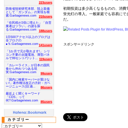
223users
初期投資は多少高くなるものの、消費
防衛省技術研究本部、陸上装備
として「ガンダム」の実現を模
蛍光灯の導入。一般家庭でも容易にで
索:Garbagenews.com
210users
だ。
「住民税が2倍に増えた」「自営
業者はツラい」の謎を探
る:Garbagenews.com
188users
1日500アクセス以上のブログは
全ブログの
●％:Garbagenews.com
スポンサードリンク
141users
「1か月で元が取れます!」 シリ
コン不要の太陽電池、薄型パネ
ルで99セント/ワット...
119users
「カレーライス」が日本の国民
食から外れつつある現
実:Garbagenews.com
99users
「国内に検索サーバーが置けな
い!」著作権法改正の方針 - ガベ
ージニュース(旧:過...
86users
最近よく聞くキーワード
「CDS」って
何?:Garbagenews.com
85users
カテゴリー