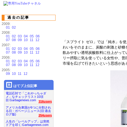
過去の記事
2009:
01
02
2008:
01
02
03
04
05
06
07
08
09
10
11
12
「スプライト ゼロ」では「純水」を
2007:
わいをそのままに、炭酸の刺激と砂糖
01
02
03
04
05
06
07
08
09
10
11
12
飲みやすい透明炭酸飲料に仕上がって
2006:
リー摂取に気を使っている女性や、普
01
02
03
04
05
06
市場を広げて行きたいという思惑があ
07
08
09
10
11
12
2005:
09
10
11
12
はてブ上位記事
電話応対で「これやっちゃダ
メ」なチェックリスト10項
目:Garbagenews.com
316users
アメリカ合衆国が6つに分割され
る日 - ガベージニュース(旧:過去
ログ版)
254users
人生の「レベルアップ」は突然
ドアを叩く:Garbagenews.com