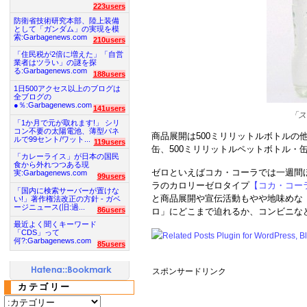
223users
防衛省技術研究本部、陸上装備
として「ガンダム」の実現を模
索:Garbagenews.com
210users
「住民税が2倍に増えた」「自営
業者はツラい」の謎を探
る:Garbagenews.com
188users
1日500アクセス以上のブログは
全ブログの
●％:Garbagenews.com
141users
「ス
「1か月で元が取れます!」 シリ
コン不要の太陽電池、薄型パネ
商品展開は500ミリリットルボトルの他に
ルで99セント/ワット...
119users
缶、500ミリリットルペットボトル・
「カレーライス」が日本の国民
食から外れつつある現
ゼロといえばコカ・コーラでは一週間
実:Garbagenews.com
99users
ラのカロリーゼロタイプ
【コカ・コー
「国内に検索サーバーが置けな
と商品展開や宣伝活動もやや地味めな「
い!」著作権法改正の方針 - ガベ
ージニュース(旧:過...
86users
ロ」にどこまで迫れるか、コンビニな
最近よく聞くキーワード
「CDS」って
何?:Garbagenews.com
85users
スポンサードリンク
カテゴリー