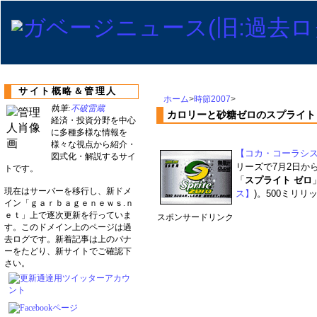
サイト概略＆管理人
ホーム
>
時節2007
>
執筆:
不破雷蔵
カロリーと砂糖ゼロのスプライト
経済・投資分野を中心
に多種多様な情報を
様々な視点から紹介・
【コカ・コーラシ
図式化・解説するサイ
リーズで7月2日か
トです。
「
スプライト ゼロ
現在はサーバーを移行し、新ドメ
ス】
)。500ミリ
イン「ｇａｒｂａｇｅｎｅｗｓ.ｎ
ｅｔ」上で逐次更新を行っていま
スポンサードリンク
す。このドメイン上のページは過
去ログです。新着記事は上のバナ
ーをたどり、新サイトでご確認下
さい。