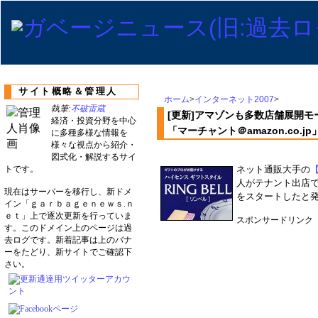
サイト概略＆管理人
ホーム
>
インターネット2007
>
執筆:
不破雷蔵
[更新]アマゾンも多数店舗展開
経済・投資分野を中心
「マーチャント＠amazon.co.j
に多種多様な情報を
様々な視点から紹介・
図式化・解説するサイ
トです。
ネット通販大手の
人がテナント出店
現在はサーバーを移行し、新ドメ
をスタートしたと発表
イン「ｇａｒｂａｇｅｎｅｗｓ.ｎ
ｅｔ」上で逐次更新を行っていま
スポンサードリンク
す。このドメイン上のページは過
去ログです。新着記事は上のバナ
ーをたどり、新サイトでご確認下
さい。