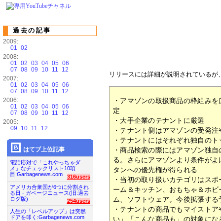
過去の記事
2009:
01
02
2008:
01
02
03
04
05
06
07
08
09
10
11
12
リリースには詳細が説明されているが
2007:
01
02
03
04
05
06
07
08
09
10
11
12
2006:
・アマゾンの取扱商品の枠組みを
01
02
03
04
05
06
定
07
08
09
10
11
12
・大手企業のテナントに厳選
2005:
09
10
11
12
・テナント側はアマゾンの受発注
・テナントにはそれぞれ独自のト
はてブ上位記事
・商品検索の際にはアマゾン独自
る。さらにアマゾンより条件がよ
電話応対で「これやっちゃダ
メ」なチェックリスト10項
タンへの優先権が得られる
目:Garbagenews.com
316users
・当初の取り扱いカテゴリはスポ
アメリカ合衆国が6つに分割され
ーム＆キッチン、おもちゃ＆ホビ
る日 - ガベージニュース(旧:過去
ム、ソフトウェア。今後拡張する
ログ版)
254users
・テナントの商品でもマイストア
人生の「レベルアップ」は突然
ドアを叩く:Garbagenews.com
い」「こんな商品も」の対象にな