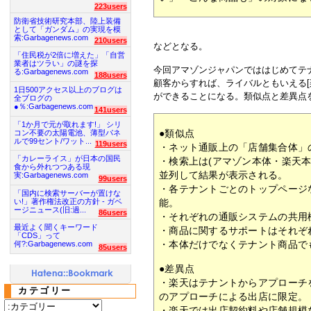
223users
防衛省技術研究本部、陸上装備
として「ガンダム」の実現を模
索:Garbagenews.com
210users
などとなる。
「住民税が2倍に増えた」「自営
業者はツラい」の謎を探
今回アマゾンジャパンでははじめてテ
る:Garbagenews.com
188users
顧客からすれば、ライバルともいえる[楽
1日500アクセス以上のブログは
ができることになる。類似点と差異点
全ブログの
●％:Garbagenews.com
141users
「1か月で元が取れます!」 シリ
●類似点
コン不要の太陽電池、薄型パネ
ルで99セント/ワット...
119users
・ネット通販上の「店舗集合体」
「カレーライス」が日本の国民
・検索上は(アマゾン本体・楽天
食から外れつつある現
並列して結果が表示される。
実:Garbagenews.com
99users
・各テナントごとのトップページ
「国内に検索サーバーが置けな
い!」著作権法改正の方針 - ガベ
能。
ージニュース(旧:過...
86users
・それぞれの通販システムの共用
最近よく聞くキーワード
・商品に関するサポートはそれぞ
「CDS」って
・本体だけでなくテナント商品で
何?:Garbagenews.com
85users
●差異点
・楽天はテナントからアプローチ
カテゴリー
のアプローチによる出店に限定。
・楽天では出店契約料や店舗規模