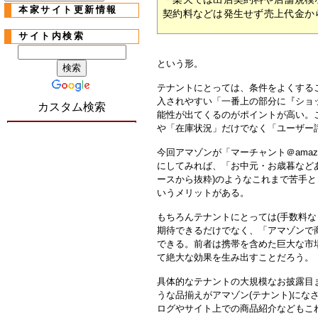
本家サイト更新情報
契約料などは発生せず売上代金か
サイト内検索
という形。
テナントにとっては、条件をよくする
入されやすい「一番上の部分に『ショ
カスタム検索
能性が出てくるのがポイントが高い。
や「在庫状況」だけでなく「ユーザー
今回アマゾンが「マーチャント＠amazo
にしてみれば、「お中元・お歳暮など
ースから抜粋)のようなこれまで苦手
いうメリットがある。
もちろんテナントにとっては(手数料な
期待できるだけでなく、「アマゾンで
できる。前者は携帯を含めた巨大な市
て絶大な効果を生み出すことだろう。
具体的なテナントの大規模なお披露目
うな品揃えがアマゾン(テナント)にな
ログやサイト上での商品紹介などもこ