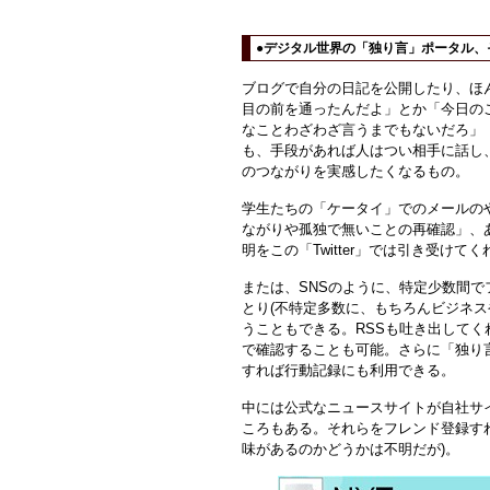
●デジタル世界の「独り言」ポータル、それ
ブログで自分の日記を公開したり、ほ
目の前を通ったんだよ」とか「今日の
なことわざわざ言うまでもないだろ」
も、手段があれば人はつい相手に話し
のつながりを実感したくなるもの。
学生たちの「ケータイ」でのメールの
ながりや孤独で無いことの再確認」、
明をこの「Twitter」では引き受けてく
または、SNSのように、特定少数間
とり(不特定多数に、もちろんビジネス
うこともできる。RSSも吐き出してく
で確認することも可能。さらに「独り
すれば行動記録にも利用できる。
中には公式なニュースサイトが自社サイ
ころもある。それらをフレンド登録す
味があるのかどうかは不明だが)。