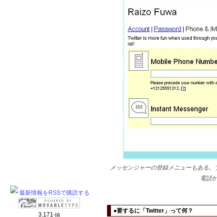
メッセンジャーの登録メニューもある。
電話
最新情報をRSSで購読する
●要するに「Twitter」って何？
3.171-ja