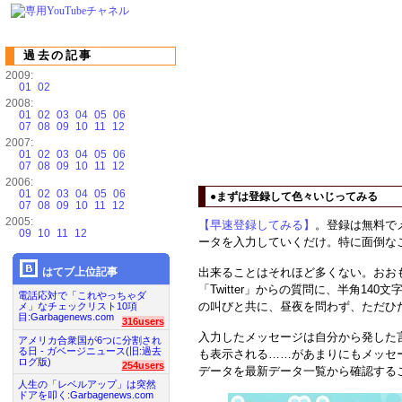
過去の記事
2009:
01
02
2008:
01
02
03
04
05
06
07
08
09
10
11
12
2007:
01
02
03
04
05
06
07
08
09
10
11
12
2006:
01
02
03
04
05
06
●まずは登録して色々いじってみる
07
08
09
10
11
12
2005:
【早速登録してみる】
。登録は無料で
09
10
11
12
ータを入力していくだけ。特に面倒な
はてブ上位記事
出来ることはそれほど多くない。おおもとの質
「Twitter」からの質問に、半角1
電話応対で「これやっちゃダ
の叫びと共に、昼夜を問わず、ただひ
メ」なチェックリスト10項
目:Garbagenews.com
316users
入力したメッセージは自分から発した言葉
アメリカ合衆国が6つに分割され
る日 - ガベージニュース(旧:過去
も表示される……があまりにもメッセ
ログ版)
254users
データを最新データ一覧から確認する
人生の「レベルアップ」は突然
ドアを叩く:Garbagenews.com