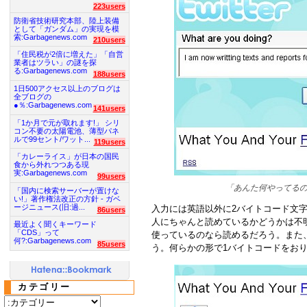
223users
防衛省技術研究本部、陸上装備
として「ガンダム」の実現を模
索:Garbagenews.com
210users
「住民税が2倍に増えた」「自営
業者はツラい」の謎を探
る:Garbagenews.com
188users
1日500アクセス以上のブログは
全ブログの
●％:Garbagenews.com
141users
「1か月で元が取れます!」 シリ
コン不要の太陽電池、薄型パネ
ルで99セント/ワット...
119users
「カレーライス」が日本の国民
食から外れつつある現
実:Garbagenews.com
99users
「あんた何やってる
「国内に検索サーバーが置けな
い!」著作権法改正の方針 - ガベ
ージニュース(旧:過...
入力には英語以外に2バイトコード文字
86users
人にちゃんと読めているかどうかは不
最近よく聞くキーワード
「CDS」って
使っているのなら読めるだろう。また
何?:Garbagenews.com
85users
う。何らかの形で1バイトコードをお
カテゴリー