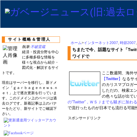
サイト概略＆管理人
ホーム
>
インターネット2007
,
時節2007
執筆:
不破雷蔵
ちまたで今、話題なサイト「Twi
経済・投資分野を中心
ワイドで
に多種多様な情報を
様々な視点から紹介・
図式化・解説するサイ
トです。
ここ数週間、海外
【
Twitter
】
なるサ
現在はサーバーを移行し、新ドメ
のカリスマブロガ
イン「ｇａｒｂａｇｅｎｅｗｓ.ｎ
しただの、検索エ
ｅｔ」上で逐次更新を行っていま
の色々な話が出てい
す。このドメイン上のページは過
の“Twitter”，ＷＳＪまでも騒ぎに加わ
去ログです。新着記事は上のバナ
で流行ったものが日本でも流行る可能
ーをたどり、新サイトでご確認下
さい。
スポンサードリンク