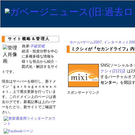
サイト概略＆管理人
ホーム
>
ゲーム2007
,
インターネット200
執筆:
不破雷蔵
ミクシィが『セカンドライフ』内
経済・投資分野を中心
に多種多様な情報を
様々な視点から紹介・
SNS(ソーシャル
図式化・解説するサイ
クシィ(2121)】
は2
トです。
するバーチャルオ
現在はサーバーを移行し、新ドメ
センター
』を開設す
イン「ｇａｒｂａｇｅｎｅｗｓ.ｎ
ｅｔ」上で逐次更新を行っていま
スポンサードリンク
す。このドメイン上のページは過
去ログです。新着記事は上のバナ
ーをたどり、新サイトでご確認下
さい。