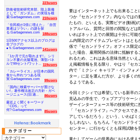
223users
防衛省技術研究本部、陸上装備
要はインターネット上でも出来ること
として「ガンダム」の実現を模
つか『セカンドライフ』内ならではの
索:Garbagenews.com
210users
たもの、といえる。実際ビデオ(動画)
「住民税が2倍に増えた」「自営
トアルバム、質問と回答の閲覧などは
業者はツラい」の謎を探
る:Garbagenews.com
188users
いればネット上での展開は十分に可能
ム内限定のアイテムプレゼントはとも
1日500アクセス以上のブログは
全ブログの
係で『セカンドライフ』オフィス限定
●％:Garbagenews.com
141users
した場合、雇用関係の法律に抵触する
「1か月で元が取れます!」 シリ
れるため、これはある意味当然といえ
コン不要の太陽電池、薄型パネ
ルで99セント/ワット...
え掲載情報を見る限り、やはり『セカ
119users
内で「ミクシィ キャリア・インフォ
「カレーライス」が日本の国民
食から外れつつある現
ター」に足を運んだ方が、より多くの
実:Garbagenews.com
99users
るようである。
「国内に検索サーバーが置けな
い!」著作権法改正の方針 - ガベ
今回ミクシィでは希望している新卒の
ージニュース(旧:過...
86users
見込みの学生で、ウェブアプリケーシ
最近よく聞くキーワード
ザーインターフェース等の技術研究に
「CDS」って
何?:Garbagenews.com
「『セカンドライフ』へアクセスでき
85users
アしているだろう」という、いわばミ
もしれない。もちろん『セカンドライ
センター」に行かなくとも採用試験を
カテゴリー
果たしてゲームの世界内における求人