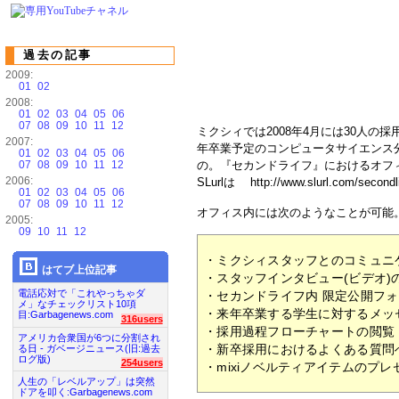
過去の記事
2009:
01
02
2008:
01
02
03
04
05
06
07
08
09
10
11
12
ミクシィでは2008年4月には30人の
2007:
年卒業予定のコンピュータサイエンス
01
02
03
04
05
06
07
08
09
10
11
12
の。『セカンドライフ』におけるオフィスの場
2006:
SLurlは http://www.slurl.com/secon
01
02
03
04
05
06
07
08
09
10
11
12
オフィス内には次のようなことが可能
2005:
09
10
11
12
・ミクシィスタッフとのコミュニ
はてブ上位記事
・スタッフインタビュー(ビデオ)
電話応対で「これやっちゃダ
・セカンドライフ内 限定公開フ
メ」なチェックリスト10項
・来年卒業する学生に対するメッ
目:Garbagenews.com
316users
・採用過程フローチャートの閲覧
アメリカ合衆国が6つに分割され
・新卒採用におけるよくある質問
る日 - ガベージニュース(旧:過去
ログ版)
254users
・mixiノベルティアイテムのプ
人生の「レベルアップ」は突然
ドアを叩く:Garbagenews.com