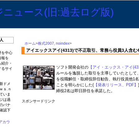
人
ホーム
>
株式2007
,
noindex
>
アイエックスアイ(4313)で不正取引、常務ら役員3人含
野を中心
情報を
ら紹介・
ソフト開発会社の
【アイ・エックス・アイ(431
するサイ
ルールを逸脱した取引を主導していたとして
を役職解任・取締役辞任勧告、執行役員他1
新ドメ
ことを明らかにした(
【発表リリース、PDF】
ｗｓ.ｎ
締役2名は即日辞任を承諾した。
ていま
ジは過
スポンサードリンク
のバナ
確認下