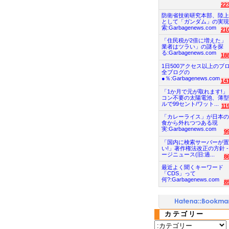
22
防衛省技術研究本部、陸上
として「ガンダム」の実現
索:Garbagenews.com
21
「住民税が2倍に増えた」
業者はツラい」の謎を探
る:Garbagenews.com
18
1日500アクセス以上のブ
全ブログの
●％:Garbagenews.com
14
「1か月で元が取れます!」
コン不要の太陽電池、薄型
ルで99セント/ワット...
11
「カレーライス」が日本の
食から外れつつある現
実:Garbagenews.com
9
「国内に検索サーバーが置
い!」著作権法改正の方針 -
ージニュース(旧:過...
8
最近よく聞くキーワード
「CDS」って
何?:Garbagenews.com
8
カテゴリー