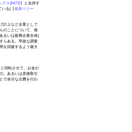
グス(8473)】
と合併す
いる(
【発表リリー
げ計上など企業として
らのことについて、複
(あるいは新興企業全体)
すらある。早急な調査
用を回復するよう最大
ると回転させて、お金が
の。あるいは直接取引
とで余分な出費を行わ