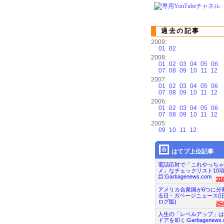
過去の記事
2009:
01
02
2008:
01
02
03
04
05
06
07
08
09
10
11
12
2007:
01
02
03
04
05
06
07
08
09
10
11
12
2006:
01
02
03
04
05
06
07
08
09
10
11
12
2005:
09
10
11
12
はてブ上位記事
電話応対で「これやっちゃ
メ」なチェックリスト10
目:Garbagenews.com
31
アメリカ合衆国が6つに分
る日 - ガベージニュース(
ログ版)
25
人生の「レベルアップ」は
ドアを叩く:Garbagenews.