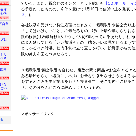
3users
ている。また、親会社のインターネット総研も
【SBIホールディン
る予定だったものの、今件を受けて1月16日は合併中止を発表して
装備
を模
ス】
)。
0users
「自営
会社決済を受けない発注処理はともかく、循環取引や架空売り上
「してはいけないこと」の最たるもの。特に上場企業ならなおさ
8users
数の役員(社内取締役5人のうち2人)が関わっているあたり、社内
ログは
にまん延している「いい加減さ」の一端をかいま見ているようで
としかるべき対処、社内体制の立て直しを行い、投資家からの信
1users
限の努力を図るべきだろう。
 シリ
パネ
9users
国民
※循環取引:架空取引も合わせ、複数の間で商品やお金をぐるぐ
ある場所からない場所に、不法にお金を引き出させようとするも
9users
をするところを中間業者をわざと挟ませて、そこを仲介させるこ
けな
せ、その分をふところに納めようというもの。
 ガベ
6users
5users
スポンサードリンク