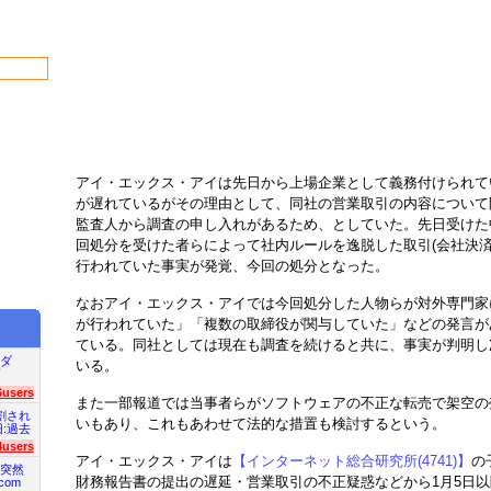
アイ・エックス・アイは先日から上場企業として義務付けられて
が遅れているがその理由として、同社の営業取引の内容について
監査人から調査の申し入れがあるため、としていた。先日受けた
回処分を受けた者らによって社内ルールを逸脱した取引(会社決済
行われていた事実が発覚、今回の処分となった。
なおアイ・エックス・アイでは今回処分した人物らが対外専門家
が行われていた」「複数の取締役が関与していた」などの発言が
ている。同社としては現在も調査を続けると共に、事実が判明し
ダ
いる。
項
6users
また一部報道では当事者らがソフトウェアの不正な転売で架空の
割され
いもあり、これもあわせて法的な措置も検討するという。
旧:過去
4users
アイ・エックス・アイは
【インターネット総合研究所(4741)】
の
突然
財務報告書の提出の遅延・営業取引の不正疑惑などから1月5日
com