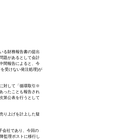
いる財務報告書の提出
問題があるとして会計
中間報告によると、今
を受けない発注処理)が
に対して「循環取引※
あったことも報告され
次第公表を行うとして
売り上げを計上した疑
子会社であり、今回の
以降監理ポストに移行し