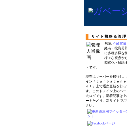
サイト概略＆管理
執筆:
不破雷蔵
経済・投資分
に多種多様な
様々な視点か
図式化・解説
トです。
現在はサーバーを移行し、
イン「ｇａｒｂａｇｅｎｅ
ｅｔ」上で逐次更新を行っ
す。このドメイン上のペー
去ログです。新着記事は上
ーをたどり、新サイトでご
さい。