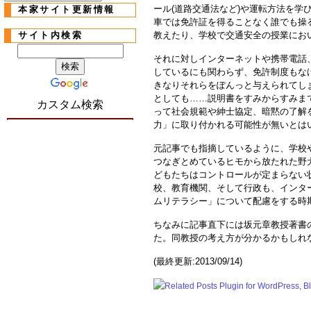
ール(道路交通法など)や運転方法を学
本家サイト更新情報
車では免許証を得ることなく誰でも操
サイト内検索
教えたり、学校で交通安全の授業にお
それに対しインターネットや携帯電話
しているにも関わらず、免許制度もな
きなりそれらをぽんっと与えられてし
としても……説明書をすみからすみま
カスタム検索
って社会規範や紳士協定、暗黙の了解
力」に取り付かれる可能性が無いとは
元記事でも指摘しているように、学校
つなぎとめているヒモから放たれた野
どもたちはコントロールが定まらない
校、教育機関、そして行政も、インタ
ムリテラシー」について配慮をする時
ちなみに記事直下には坂元章教授著書
た。同教授の考え方が分かるかもしれ
(最終更新:2013/09/14)