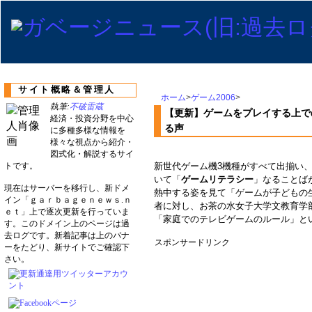
サイト概略＆管理人
ホーム
>
ゲーム2006
>
執筆:
不破雷蔵
【更新】ゲームをプレイする上で
経済・投資分野を中心
る声
に多種多様な情報を
様々な視点から紹介・
図式化・解説するサイ
トです。
新世代ゲーム機3機種がすべて出揃い、
いて「
ゲームリテラシー
」なることば
現在はサーバーを移行し、新ドメ
熱中する姿を見て「ゲームが子どもの
イン「ｇａｒｂａｇｅｎｅｗｓ.ｎ
者に対し、お茶の水女子大学文教育学
ｅｔ」上で逐次更新を行っていま
「家庭でのテレビゲームのルール」と
す。このドメイン上のページは過
去ログです。新着記事は上のバナ
スポンサードリンク
ーをたどり、新サイトでご確認下
さい。