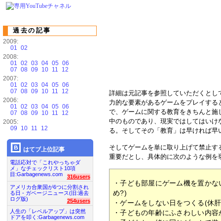
過去の記事
2009:
01
02
2008:
01
02
03
04
05
06
07
08
09
10
11
12
2007:
01
02
03
04
05
06
07
08
09
10
11
12
詳細は元記事を参照していただくとし
2006:
力的な要素があるゲームをプレイする
01
02
03
04
05
06
で、ゲームに関する教育をきちんと施
07
08
09
10
11
12
中のものであり、現実ではしてはいけ
2005:
09
10
11
12
る。そしてその「教育」は早ければ早
そしてゲームを単に取り上げて禁止す
はてブ上位記事
重要だとし、具体的に次のような例を
電話応対で「これやっちゃダ
メ」なチェックリスト10項
目:Garbagenews.com
316users
・子ども部屋にゲーム機を置かな
アメリカ合衆国が6つに分割され
め?)
る日 - ガベージニュース(旧:過去
ログ版)
254users
・ゲームをしない日をつくる(休肝
人生の「レベルアップ」は突然
・子どもの年齢にふさわしい内容
ドアを叩く:Garbagenews.com