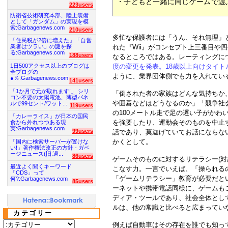
・子どもと一緒に同じゲームで遊
223users
防衛省技術研究本部、陸上装備
として「ガンダム」の実現を模
索:Garbagenews.com
210users
多忙な保護者には「うん、それ無理」
「住民税が2倍に増えた」「自営
れた『Wii』がコンセプト上三番目や
業者はツラい」の謎を探
る:Garbagenews.com
188users
なるところではある。レーティングに
1日500アクセス以上のブログは
度の変更を発表。18歳以上向けタイ
全ブログの
ように、業界団体側でも力を入れてい
●％:Garbagenews.com
141users
「1か月で元が取れます!」 シリ
「倒された者の家族はどんな気持ちか
コン不要の太陽電池、薄型パネ
や囲碁などはどうなるのか」「競争社
ルで99セント/ワット...
119users
の100メートル走で足の遅い子がかわ
「カレーライス」が日本の国民
を強要したり、運動会そのものを中止
食から外れつつある現
実:Garbagenews.com
99users
話であり、莫迦げていてお話にならな
かくとして。
「国内に検索サーバーが置けな
い!」著作権法改正の方針 - ガベ
ージニュース(旧:過...
86users
ゲームそのものに対するリテラシー(
最近よく聞くキーワード
こなす力。一言でいえば、「操られる
「CDS」って
「ゲームリテラシー」教育が必要だと
何?:Garbagenews.com
85users
ーネットや携帯電話同様に、ゲームもこ
ディア・ツールであり、社会全体とし
ルは、他の常識と比べると広まってい
カテゴリー
例えば自動車はその存在を誰でも知っ