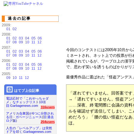
過去の記事
2009:
01
02
2008:
01
02
03
04
05
06
07
08
09
10
11
12
2007:
今回のコンテストには2005年10月か
01
02
03
04
05
06
07
08
09
10
11
12
ミネートされ、ネット上での投票が行
2006:
掲載されているが、ワープロ上の漢字
01
02
03
04
05
06
で、思わず笑いを誘うものばかりがリ
07
08
09
10
11
12
2005:
最優秀作品に選ばれた「怪盗アンデス
09
10
11
12
はてブ上位記事
「遅れてすいません。回答案です
電話応対で「これやっちゃダ
→「遅れてすいません。怪盗アン
メ」なチェックリスト10項
……深夜、終電間際に会議の資料
目:Garbagenews.com
316users
ルを確認せず送信してしまい、こ
アメリカ合衆国が6つに分割され
めだろう」「腰の低い怪盗だなあ
る日 - ガベージニュース(旧:過去
ログ版)
254users
ほ。
人生の「レベルアップ」は突然
ドアを叩く:Garbagenews.com