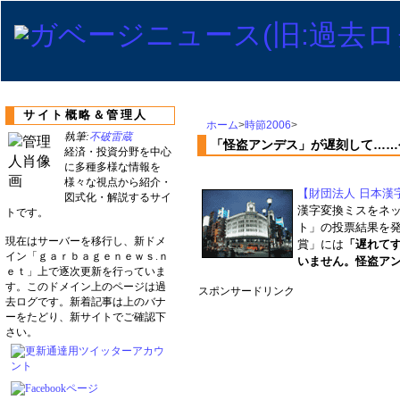
サイト概略＆管理人
ホーム
>
時節2006
>
執筆:
不破雷蔵
「怪盗アンデス」が遅刻して……
経済・投資分野を中心
に多種多様な情報を
様々な視点から紹介・
【財団法人 日本漢
図式化・解説するサイ
漢字変換ミスをネ
トです。
ト」の投票結果を
現在はサーバーを移行し、新ドメ
賞」には
「遅れて
イン「ｇａｒｂａｇｅｎｅｗｓ.ｎ
いません。怪盗ア
ｅｔ」上で逐次更新を行っていま
す。このドメイン上のページは過
スポンサードリンク
去ログです。新着記事は上のバナ
ーをたどり、新サイトでご確認下
さい。