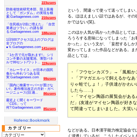
223users
防衛省技術研究本部、陸上装備
という、間違って使って送ってしまい
として「ガンダム」の実現を模
る。ほほえましい話ではあるが、その
索:Garbagenews.com
210users
かではない(笑)。
「住民税が2倍に増えた」「自営
業者はツラい」の謎を探
る:Garbagenews.com
このほか人気が高かった作品としては
188users
ろうろする意味になってしまった「お
1日500アクセス以上のブログは
全ブログの
かった」という文が、「妄想するしか
●％:Garbagenews.com
141users
変わってしまった作品などがある。また
「1か月で元が取れます!」 シリ
品としては、
コン不要の太陽電池、薄型パネ
ルで99セント/ワット...
119users
「カレーライス」が日本の国民
・「フウセンカズラ」→「風船か
食から外れつつある現
実:Garbagenews.com
・「アマガエルって飼えるかなあ
99users
りゃ蛙でしょ！」子供達がかわい
「国内に検索サーバーが置けな
い!」著作権法改正の方針 - ガベ
したら……)
ージニュース(旧:過...
86users
・「マイセン陶器の展覧会がある
最近よく聞くキーワード
だ」(友達がマイセン陶器が好き
「CDS」って
何?:Garbagenews.com
て間違ってしまいました。大笑い
85users
カテゴリー
などがある。日本漢字能力検定協会で
く浸透しているが、こうしたイベント