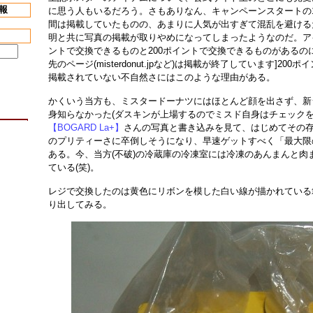
報
に思う人もいるだろう。さもありなん、キャンペーンスタートの1
間は掲載していたものの、あまりに人気が出すぎて混乱を避ける
明と共に写真の掲載が取りやめになってしまったようなのだ。アイ
ントで交換できるものと200ポイントで交換できるものがあるの
先のページ(misterdonut.jpなど)は掲載が終了しています]20
掲載されていない不自然さにはこのような理由がある。
かくいう当方も、ミスタードーナツにはほとんど顔を出さず、新
身知らなかった(ダスキンが上場するのでミスド自身はチェックを
【BOGARD La+】
さんの写真と書き込みを見て、はじめてその
のプリティーさに卒倒しそうになり、早速ゲットすべく「最大限
ある。今、当方(不破)の冷蔵庫の冷凍室には冷凍のあんまんと肉
ている(笑)。
レジで交換したのは黄色にリボンを模した白い線が描かれている
り出してみる。