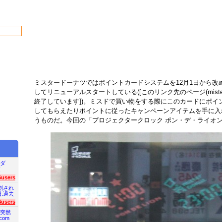
ミスタードーナツではポイントカードシステムを12月1日から改
してリニューアルスタートしている([このリンク先のページ(misterd
終了しています])。ミスドで買い物をする際にこのカードにポイ
してもらえたりポイントに従ったキャンペーンアイテムを手に入
うものだ。今回の「プロジェクタークロック ポン・デ・ライオ
ダ
項
6users
割され
旧:過去
4users
突然
com