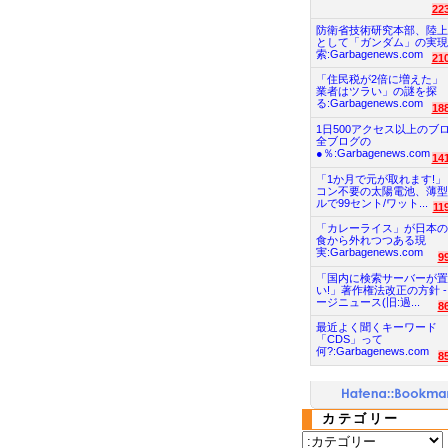
22
防衛省技術研究本部、陸上
として「ガンダム」の実現
索:Garbagenews.com
21
「住民税が2倍に増えた」
業者はツラい」の謎を探
る:Garbagenews.com
18
1日500アクセス以上のブ
全ブログの
●％:Garbagenews.com
14
「1か月で元が取れます!」
コン不要の太陽電池、薄型
ルで99セント/ワット...
11
「カレーライス」が日本の
食から外れつつある現
実:Garbagenews.com
9
「国内に検索サーバーが置
い!」著作権法改正の方針 -
ージニュース(旧:過...
8
最近よく聞くキーワード
「CDS」って
何?:Garbagenews.com
8
カテゴリー