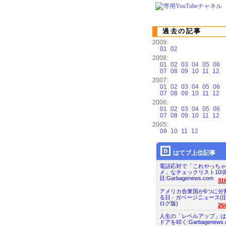
過去の記事
2009:
01
02
2008:
01
02
03
04
05
06
07
08
09
10
11
12
2007:
01
02
03
04
05
06
07
08
09
10
11
12
2006:
01
02
03
04
05
06
07
08
09
10
11
12
2005:
09
10
11
12
はてブ上位記事
電話応対で「これやっちゃ
メ」なチェックリスト10
目:Garbagenews.com
31
アメリカ合衆国が6つに分
る日 - ガベージニュース(
ログ版)
25
人生の「レベルアップ」は
ドアを叩く:Garbagenews.