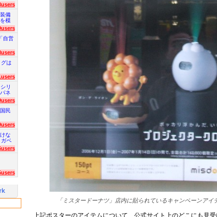
3users
装備
を模
0users
「自営
8users
ログは
1users
 シリ
パネ
9users
国民
9users
けな
 ガベ
6users
5users
「ミスタードーナツ」店内に貼られているキャンペーンアイ
上記ポスターのアイテムについて、公式サイト上のどこにも見受