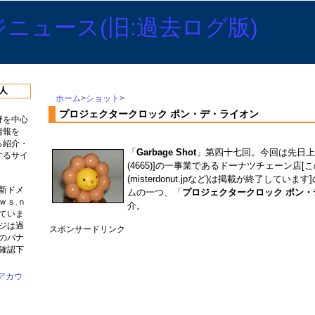
人
ホーム
>
ショット
>
プロジェクタークロック ポン・デ・ライオン
野を中心
情報を
ら紹介・
「
Garbage Shot
」第四十七回。今回は先日上
するサイ
(4665)]の一事業であるドーナツチェーン店
(misterdonut.jpなど)は掲載が終了してい
新ドメ
ムの一つ、「
プロジェクタークロック ポン・
ｗｓ.ｎ
介。
ていま
ジは過
スポンサードリンク
のバナ
確認下