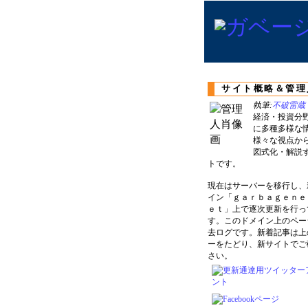
サイト概略＆管理
執筆:
不破雷蔵
経済・投資分
に多種多様な
様々な視点か
図式化・解説
トです。
現在はサーバーを移行し、
イン「ｇａｒｂａｇｅｎｅ
ｅｔ」上で逐次更新を行っ
す。このドメイン上のペー
去ログです。新着記事は上
ーをたどり、新サイトでご
さい。