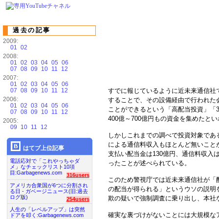
過去の記事
2009:
01
02
2008:
01
02
03
04
05
06
07
08
09
10
11
12
2007:
01
02
03
04
05
06
07
08
09
10
11
12
すでに報じているように近未来通信社で
2006:
することで、その設備経由で行われた
01
02
03
04
05
06
ことができるという「高配当投資」「
07
08
09
10
11
12
400億～700億円もの資金を集めたと
2005:
09
10
11
12
しかしこれまでの調べで投資対象であ
による通信料収入もほとんど無いこと
はてブ上位記事
支払い配当金は130億円、通信料収入
電話応対で「これやっちゃダ
ったことが述べられている。
メ」なチェックリスト10項
目:Garbagenews.com
316users
このため警視庁では近未来通信社が「
アメリカ合衆国が6つに分割され
の配当が得られる」というウソの説明
る日 - ガベージニュース(旧:過去
ログ版)
欺の疑いで強制調査に乗り出し、本社
254users
人生の「レベルアップ」は突然
確実な裏づけがないことには大規模なア
ドアを叩く:Garbagenews.com