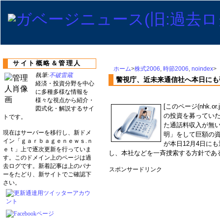
サイト概略＆管理人
ホーム
>
株式2006
,
時節2006
,
noindex
>
執筆:
不破雷蔵
警視庁、近未来通信社へ本日にも
経済・投資分野を中心
に多種多様な情報を
様々な視点から紹介・
[このページ(nhk.
図式化・解説するサイ
の投資を募ってい
トです。
た通話料収入が無
現在はサーバーを移行し、新ドメ
明」をして巨額の
イン「ｇａｒｂａｇｅｎｅｗｓ.ｎ
が本日12月4日に
ｅｔ」上で逐次更新を行っていま
し、本社などを一斉捜索する方針であ
す。このドメイン上のページは過
去ログです。新着記事は上のバナ
スポンサードリンク
ーをたどり、新サイトでご確認下
さい。