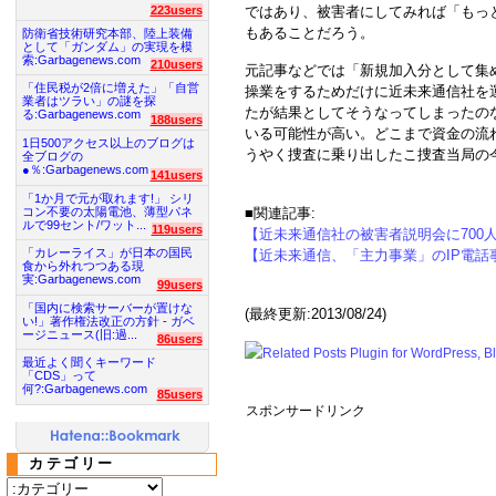
223users
ではあり、被害者にしてみれば「もっ
もあることだろう。
防衛省技術研究本部、陸上装備
として「ガンダム」の実現を模
索:Garbagenews.com
210users
元記事などでは「新規加入分として集
「住民税が2倍に増えた」「自営
操業をするためだけに近未来通信社を
業者はツラい」の謎を探
たが結果としてそうなってしまったの
る:Garbagenews.com
188users
いる可能性が高い。どこまで資金の流
1日500アクセス以上のブログは
うやく捜査に乗り出したこ捜査当局の
全ブログの
●％:Garbagenews.com
141users
「1か月で元が取れます!」 シリ
コン不要の太陽電池、薄型パネ
■関連記事:
ルで99セント/ワット...
119users
【近未来通信社の被害者説明会に700
「カレーライス」が日本の国民
【近未来通信、「主力事業」のIP電話
食から外れつつある現
実:Garbagenews.com
99users
「国内に検索サーバーが置けな
(最終更新:2013/08/24)
い!」著作権法改正の方針 - ガベ
ージニュース(旧:過...
86users
最近よく聞くキーワード
「CDS」って
何?:Garbagenews.com
85users
スポンサードリンク
カテゴリー