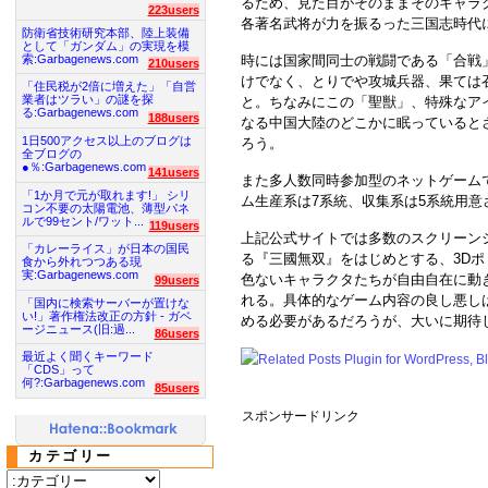
るため、見た目がそのままそのキャラ
223users
各著名武将が力を振るった三国志時代
防衛省技術研究本部、陸上装備
として「ガンダム」の実現を模
索:Garbagenews.com
時には国家間同士の戦闘である「合戦」
210users
けでなく、とりでや攻城兵器、果ては
「住民税が2倍に増えた」「自営
業者はツラい」の謎を探
と。ちなみにこの「聖獣」、特殊なア
る:Garbagenews.com
188users
なる中国大陸のどこかに眠っていると
1日500アクセス以上のブログは
ろう。
全ブログの
●％:Garbagenews.com
141users
また多人数同時参加型のネットゲーム
「1か月で元が取れます!」 シリ
ム生産系は7系統、収集系は5系統用意
コン不要の太陽電池、薄型パネ
ルで99セント/ワット...
119users
上記公式サイトでは多数のスクリーン
「カレーライス」が日本の国民
る『三國無双』をはじめとする、3D
食から外れつつある現
実:Garbagenews.com
色ないキャラクタたちが自由自在に動
99users
れる。具体的なゲーム内容の良し悪し
「国内に検索サーバーが置けな
い!」著作権法改正の方針 - ガベ
める必要があるだろうが、大いに期待
ージニュース(旧:過...
86users
最近よく聞くキーワード
「CDS」って
何?:Garbagenews.com
85users
スポンサードリンク
カテゴリー