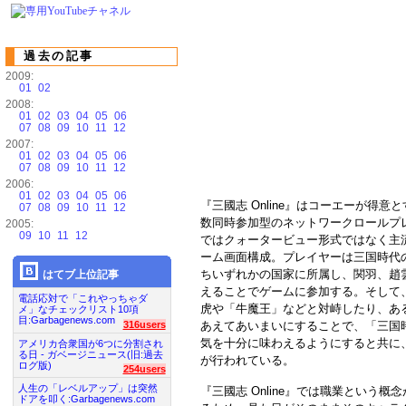
過去の記事
2009:
01
02
2008:
01
02
03
04
05
06
07
08
09
10
11
12
2007:
01
02
03
04
05
06
07
08
09
10
11
12
2006:
01
02
03
04
05
06
『三國志 Online』はコーエーが得
07
08
09
10
11
12
数同時参加型のネットワークロールプ
2005:
09
10
11
12
ではクォータービュー形式ではなく主
ーム画面構成。プレイヤーは三国時代
ちいずれかの国家に所属し、関羽、趙
はてブ上位記事
えることでゲームに参加する。そして
電話応対で「これやっちゃダ
虎や「牛魔王」などと対峙したり、あ
メ」なチェックリスト10項
目:Garbagenews.com
316users
あえてあいまいにすることで、「三国
気を十分に味わえるようにすると共に
アメリカ合衆国が6つに分割され
る日 - ガベージニュース(旧:過去
が行われている。
ログ版)
254users
人生の「レベルアップ」は突然
『三國志 Online』では職業という
ドアを叩く:Garbagenews.com