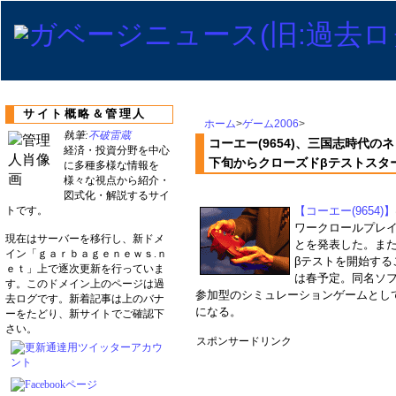
サイト概略＆管理人
ホーム
>
ゲーム2006
>
執筆:
不破雷蔵
コーエー(9654)、三国志時代のネ
経済・投資分野を中心
下旬からクローズドβテストスタ
に多種多様な情報を
様々な視点から紹介・
図式化・解説するサイ
トです。
【コーエー(9654)】
ワークロールプレイ
現在はサーバーを移行し、新ドメ
とを発表した。また
イン「ｇａｒｂａｇｅｎｅｗｓ.ｎ
βテストを開始する
ｅｔ」上で逐次更新を行っていま
は春予定。同名ソ
す。このドメイン上のページは過
参加型のシミュレーションゲームとし
去ログです。新着記事は上のバナ
になる。
ーをたどり、新サイトでご確認下
さい。
スポンサードリンク