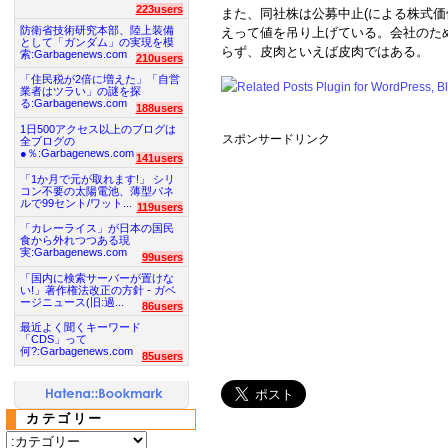
223users
また、同社株は公募中止(による株式価
防衛省技術研究本部、陸上装備
えって値を吊り上げている。会社のた
として「ガンダム」の実現を模
らず、皮肉といえば皮肉ではある。
索:Garbagenews.com
210users
「住民税が2倍に増えた」「自営
業者はツラい」の謎を探
る:Garbagenews.com
188users
1日500アクセス以上のブログは
スポンサードリンク
全ブログの
●％:Garbagenews.com
141users
「1か月で元が取れます!」 シリ
コン不要の太陽電池、薄型パネ
ルで99セント/ワット...
119users
「カレーライス」が日本の国民
食から外れつつある現
実:Garbagenews.com
99users
「国内に検索サーバーが置けな
い!」著作権法改正の方針 - ガベ
ージニュース(旧:過...
86users
最近よく聞くキーワード
「CDS」って
何?:Garbagenews.com
85users
カテゴリー