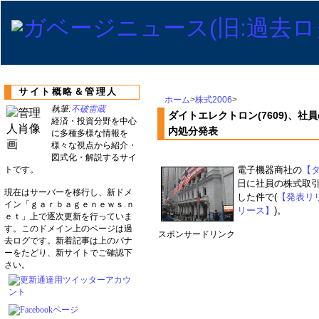
サイト概略＆管理人
ホーム
>
株式2006
>
執筆:
不破雷蔵
ダイトエレクトロン(7609)、
経済・投資分野を中心
内処分発表
に多種多様な情報を
様々な視点から紹介・
図式化・解説するサイ
トです。
電子機器商社の
【ダ
日に社員の株式取
現在はサーバーを移行し、新ドメ
した件で(
【発表リ
イン「ｇａｒｂａｇｅｎｅｗｓ.ｎ
リース】
)。
ｅｔ」上で逐次更新を行っていま
す。このドメイン上のページは過
スポンサードリンク
去ログです。新着記事は上のバナ
ーをたどり、新サイトでご確認下
さい。