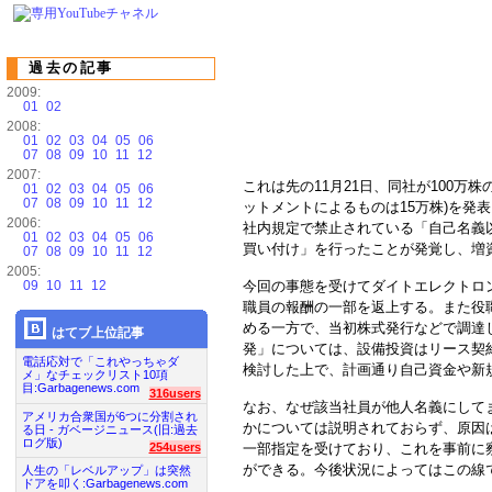
過去の記事
2009:
01
02
2008:
01
02
03
04
05
06
07
08
09
10
11
12
2007:
これは先の11月21日、同社が100万
01
02
03
04
05
06
07
08
09
10
11
12
ットメントによるものは15万株)を発表
2006:
社内規定で禁止されている「自己名義
01
02
03
04
05
06
買い付け」を行ったことが発覚し、増
07
08
09
10
11
12
2005:
09
10
11
12
今回の事態を受けてダイトエレクトロン
職員の報酬の一部を返上する。また役
める一方で、当初株式発行などで調達
はてブ上位記事
発」については、設備投資はリース契
電話応対で「これやっちゃダ
検討した上で、計画通り自己資金や新
メ」なチェックリスト10項
目:Garbagenews.com
316users
なお、なぜ該当社員が他人名義にして
アメリカ合衆国が6つに分割され
かについては説明されておらず、原因は
る日 - ガベージニュース(旧:過去
ログ版)
一部指定を受けており、これを事前に
254users
ができる。今後状況によってはこの線
人生の「レベルアップ」は突然
ドアを叩く:Garbagenews.com