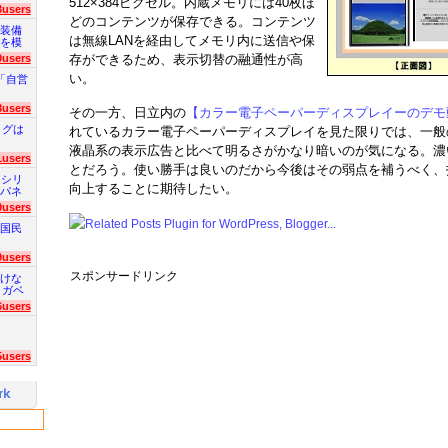
512×384ピクセル。内蔵メモリには40枚ほ
3users
どのコンテンツが保存できる。コンテンツ
装備
は無線LANを経由してメモリ内に送信や保
を模
存ができるため、表示切替の融通性が高
0users
い。
「自営
8users
その一方、日立内の
【カラー電子ペーパーディスプレイーのデモ
ログは
れているカラー電子ペーパーディスプレイを見た限りでは、一般
液晶系の表示広告と比べて明るさがかなり暗いのが気になる。濃
1users
とだろう。使い勝手は良いのだから今後はその弱点を補うべく、
 シリ
向上することに期待したい。
パネ
9users
国民
9users
スポンサードリンク
けな
 ガベ
6users
5users