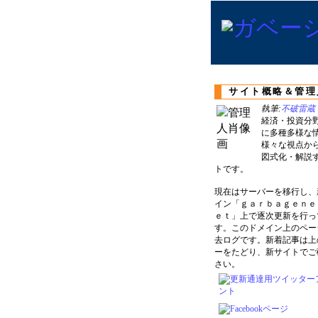
サイト概略＆管理
執筆:
不破雷蔵
経済・投資分
に多種多様な
様々な視点か
図式化・解説
トです。
現在はサーバーを移行し、
イン「ｇａｒｂａｇｅｎｅ
ｅｔ」上で逐次更新を行っ
す。このドメイン上のペー
去ログです。新着記事は上
ーをたどり、新サイトでご
さい。