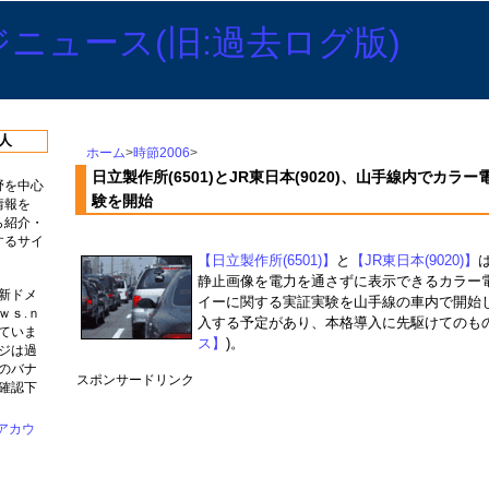
人
ホーム
>
時節2006
>
日立製作所(6501)とJR東日本(9020)、山手線内でカ
野を中心
験を開始
情報を
ら紹介・
するサイ
【日立製作所(6501)】
と
【JR東日本(9020)】
静止画像を電力を通さずに表示できるカラー
新ドメ
イーに関する実証実験を山手線の車内で開始
ｗｓ.ｎ
入する予定があり、本格導入に先駆けてのもの
ていま
ス】
)。
ジは過
のバナ
スポンサードリンク
確認下