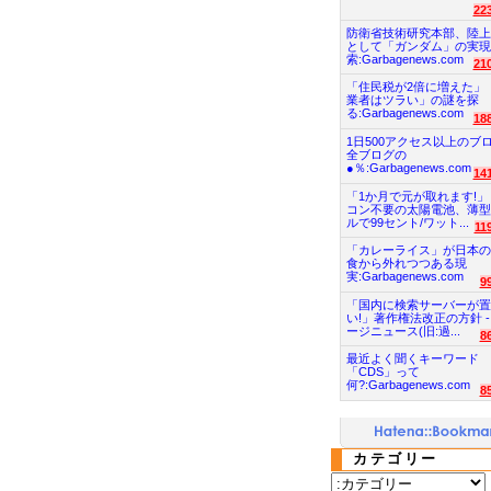
22
防衛省技術研究本部、陸上
として「ガンダム」の実現
索:Garbagenews.com
21
「住民税が2倍に増えた」
業者はツラい」の謎を探
る:Garbagenews.com
18
1日500アクセス以上のブ
全ブログの
●％:Garbagenews.com
14
「1か月で元が取れます!」
コン不要の太陽電池、薄型
ルで99セント/ワット...
11
「カレーライス」が日本の
食から外れつつある現
実:Garbagenews.com
9
「国内に検索サーバーが置
い!」著作権法改正の方針 -
ージニュース(旧:過...
8
最近よく聞くキーワード
「CDS」って
何?:Garbagenews.com
8
カテゴリー