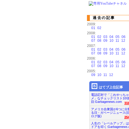
過去の記事
2009:
01
02
2008:
01
02
03
04
05
06
07
08
09
10
11
12
2007:
01
02
03
04
05
06
07
08
09
10
11
12
2006:
01
02
03
04
05
06
07
08
09
10
11
12
2005:
09
10
11
12
はてブ上位記事
電話応対で「これやっちゃ
メ」なチェックリスト10
目:Garbagenews.com
31
アメリカ合衆国が6つに分
る日 - ガベージニュース(
ログ版)
25
人生の「レベルアップ」は
ドアを叩く:Garbagenews.