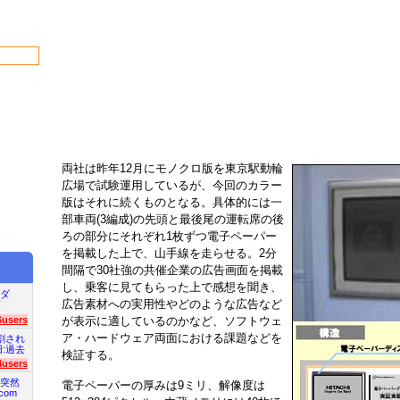
両社は昨年12月にモノクロ版を東京駅動輪
広場で試験運用しているが、今回のカラー
版はそれに続くものとなる。具体的には一
部車両(3編成)の先頭と最後尾の運転席の後
ろの部分にそれぞれ1枚ずつ電子ペーパー
を掲載した上で、山手線を走らせる。2分
間隔で30社強の共催企業の広告画面を掲載
し、乗客に見てもらった上で感想を聞き、
ダ
広告素材への実用性やどのような広告など
項
6users
が表示に適しているのかなど、ソフトウェ
ア・ハードウェア両面における課題などを
割され
旧:過去
検証する。
4users
突然
電子ペーパーの厚みは9ミリ、解像度は
com