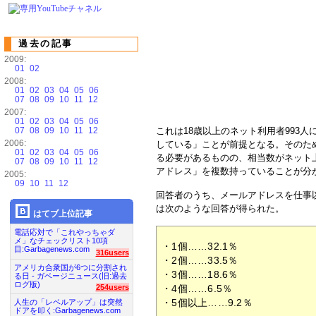
過去の記事
2009:
01
02
2008:
01
02
03
04
05
06
07
08
09
10
11
12
2007:
01
02
03
04
05
06
07
08
09
10
11
12
これは18歳以上のネット利用者993
2006:
している」ことが前提となる。そのた
01
02
03
04
05
06
る必要があるものの、相当数がネット
07
08
09
10
11
12
アドレス」を複数持っていることが分
2005:
09
10
11
12
回答者のうち、メールアドレスを仕事
は次のような回答が得られた。
はてブ上位記事
電話応対で「これやっちゃダ
メ」なチェックリスト10項
・1個……32.1％
目:Garbagenews.com
316users
・2個……33.5％
アメリカ合衆国が6つに分割され
・3個……18.6％
る日 - ガベージニュース(旧:過去
ログ版)
・4個……6.5％
254users
・5個以上……9.2％
人生の「レベルアップ」は突然
ドアを叩く:Garbagenews.com