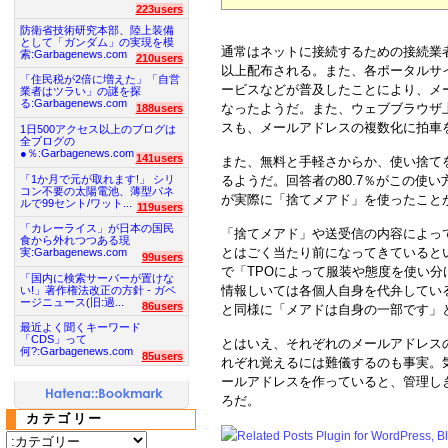
223users
防衛省技術研究本部、陸上装備
として「ガンダム」の実現を模
通常はネットに接続するための接続業者
索:Garbagenews.com
210users
以上配布される。また、各ポータルサ
「住民税が2倍に増えた」「自営
ービスなどが普及したことにより、メ
業者はツラい」の謎を探
る:Garbagenews.com
なったようだ。また、ウェブブラウザ
188users
スも、メールアドレスの複数化に拍車
1日500アクセス以上のブログは
全ブログの
●％:Garbagenews.com
141users
また、無料と手軽さからか、使い捨て
「1か月で元が取れます!」 シリ
るようだ。回答者の80.7％がこの使い方
コン不要の太陽電池、薄型パネ
が実際に「捨てメアド」を使ったこと
ルで99セント/ワット...
119users
「カレーライス」が日本の国民
「捨てメアド」や送受信の内容によっ
食から外れつつある現
とはごく当たり前になってきていると
実:Garbagenews.com
99users
で「TPOによって服装や態度を使い
「国内に検索サーバーが置けな
情報しいては各個人自身を代弁してい
い!」著作権法改正の方針 - ガベ
ージニュース(旧:過...
86users
と同様に「メアドは自身の一部です」
最近よく聞くキーワード
「CDS」って
とはいえ、それぞれのメールアドレス
何?:Garbagenews.com
85users
れぞれ覚えるには難儀するのも事実。
ールアドレスを作っていると、管理し
ろだ。
カテゴリー