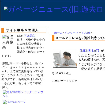
サイト概略＆管理人
ホーム
>
インターネット2006
>
執筆:
不破雷蔵
メールアドレスを2個以上持って
経済・投資分野を中心
に多種多様な情報を
様々な視点から紹介・
【NIKKEi NeT】
が
図式化・解説するサイ
したところによる
トです。
る人の67.8％が
現在はサーバーを移行し、新ドメ
ことが明らかにな
イン「ｇａｒｂａｇｅｎｅｗｓ.ｎ
「使い捨て」感覚
ｅｔ」上で逐次更新を行っていま
も37.4％いた。
す。このドメイン上のページは過
去ログです。新着記事は上のバナ
スポンサードリンク
ーをたどり、新サイトでご確認下
さい。