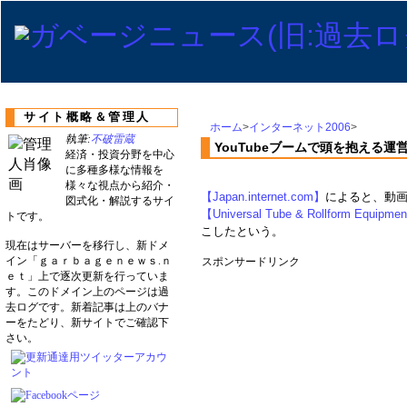
サイト概略＆管理人
ホーム
>
インターネット2006
>
執筆:
不破雷蔵
YouTubeブームで頭を抱える運
経済・投資分野を中心
に多種多様な情報を
様々な視点から紹介・
【Japan.internet.com】
によると、動
図式化・解説するサイ
【Universal Tube & Rollform Equipme
トです。
こしたという。
現在はサーバーを移行し、新ドメ
イン「ｇａｒｂａｇｅｎｅｗｓ.ｎ
スポンサードリンク
ｅｔ」上で逐次更新を行っていま
す。このドメイン上のページは過
去ログです。新着記事は上のバナ
ーをたどり、新サイトでご確認下
さい。