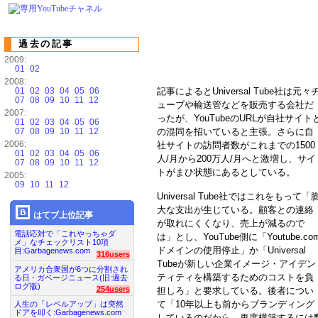
過去の記事
2009:
01
02
2008:
01
02
03
04
05
06
記事によるとUniversal Tube社は元々
07
08
09
10
11
12
ューブや輸送管などを販売する会社だ
2007:
ったが、YouTubeのURLが自社サイト
01
02
03
04
05
06
07
08
09
10
11
12
の混同を招いていると主張。さらに自
2006:
社サイトの訪問者数がこれまでの1500
01
02
03
04
05
06
人/月から200万人/月へと激増し、サイ
07
08
09
10
11
12
トがまひ状態にあるとしている。
2005:
09
10
11
12
Universal Tube社ではこれをもって「
大な支出が生じている。顧客との連絡
はてブ上位記事
が取れにくくなり、売上が減るので
電話応対で「これやっちゃダ
は」とし、YouTube側に「Youtube.co
メ」なチェックリスト10項
ドメインの使用停止」か「Universal
目:Garbagenews.com
316users
Tubeが新しい企業イメージ・アイデン
アメリカ合衆国が6つに分割され
ティティを構築するためのコストを負
る日 - ガベージニュース(旧:過去
ログ版)
254users
担しろ」と要求している。後者につい
て「10年以上も前からブランディング
人生の「レベルアップ」は突然
ドアを叩く:Garbagenews.com
しているのだから、再度構築するには