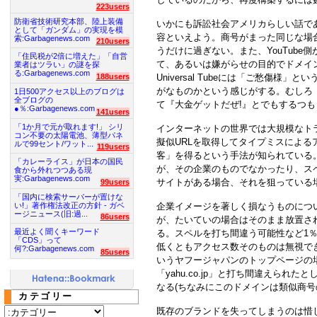
223users
防衛省技術研究本部、陸上装備
いかにも訴訟社会アメリカらしい話で
として「ガンダム」の実現を模
容といえよう。商号がまった同じな場
索:Garbagenews.com
210users
うだけに過ぎない。また、YouTube側が意
「住民税が2倍に増えた」「自営
て、あるいは嫌がらせの目的でドメイ
業者はツラい」の謎を探
る:Garbagenews.com
188users
Universal Tubeには「ご愁傷
がなものかという感じがする。むしろ「
1日500アクセス以上のブログは
全ブログの
て『大金ゲットだぜ!』とでもするつ
●％:Garbagenews.com
141users
「1か月で元が取れます!」 シリ
インターネットの世界では大規模なトラ
コン不要の太陽電池、薄型パネ
擬似URLを取得してタイプミスによ
ルで99セント/ワット...
119users
客」を得るという手法が知られている
「カレーライス」が日本の国民
が、その企業のものでなかったり、ス
食から外れつつある現
実:Garbagenews.com
サイトがある場合、それを狙っている場
99users
「国内に検索サーバーが置けな
い!」著作権法改正の方針 - ガベ
企業イメージを著しく損なうものにつ
ージニュース(旧:過...
86users
が、たいていの場合はそのまま放置さ
最近よく聞くキーワード
る。スペルを打ち間違う可能性など1
「CDS」って
低くともアクセス数そのものは無視で
何?:Garbagenews.com
85users
いうヤフージャパンのトップページの場合
「yahu.co.jp」と打ち間違えられ
なる(ちなみにこのドメインは類似商号
カテゴリー
既存のブランドを失ってしまうのは惜しいか