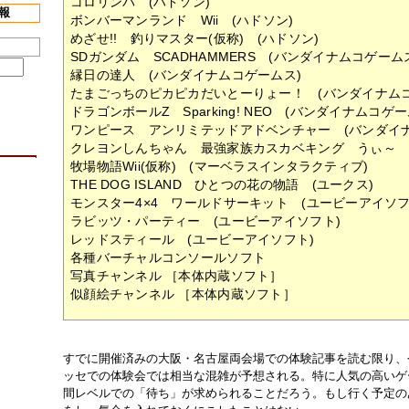
コロリンパ (ハドソン)
報
ボンバーマンランド Wii (ハドソン)
めざせ!! 釣りマスター(仮称) (ハドソン)
SDガンダム SCADHAMMERS (バンダイナムコゲーム
縁日の達人 (バンダイナムコゲームス)
たまごっちのピカピカだいとーりょー！ (バンダイナムコ
ドラゴンボールZ Sparking! NEO (バンダイナムコゲー
ワンピース アンリミテッドアドベンチャー (バンダイ
クレヨンしんちゃん 最強家族カスカベキング うぃ～ 
牧場物語Wii(仮称) (マーベラスインタラクティブ)
THE DOG ISLAND ひとつの花の物語 (ユークス)
モンスター4×4 ワールドサーキット (ユービーアイソフ
ラビッツ・パーティー (ユービーアイソフト)
レッドスティール (ユービーアイソフト)
各種バーチャルコンソールソフト
写真チャンネル ［本体内蔵ソフト］
似顔絵チャンネル ［本体内蔵ソフト］
すでに開催済みの大阪・名古屋両会場での体験記事を読む限り、
ッセでの体験会では相当な混雑が予想される。特に人気の高いゲ
間レベルでの「待ち」が求められることだろう。もし行く予定の