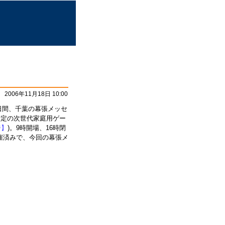
2006年11月18日 10:00
)の二日間、千葉の幕張メッセ
予定の次世代家庭用ゲー
ジ】
)。9時開場、16時閉
催済みで、今回の幕張メ