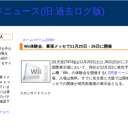
人
ホーム
>
ゲーム2006
>
Wii体験会、幕張メッセで11月25日・26日に開催
野を中心
情報を
ら紹介・
[任天堂(7974)]は11月25日(土)と26日(日
するサイ
国際展示場において、同社が12月2日に発売
ム機「Wii」の体験会を開催する(
【関連ペー
新ドメ
場。入場は無料。すでに名古屋と大阪では開
ｗｓ.ｎ
ッセでの開催が発売前最後の展示会となる。
ていま
ジは過
スポンサードリンク
のバナ
確認下