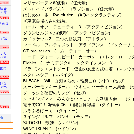
マリオパーティ8(仮称) (任天堂)
3users
メトロイドプライム3 コラプション (任天堂)
装備
を模
はじめの一歩 Revolution (AQインタラクティブ)
0users
※東京会場のみの出展。
「自営
コール オブ デューティ 3 (アクティビジョン)
8users
ダウンヒルジャム(仮称) (アクティビジョン)
カドゥケウスZ 二つの超執刀 (アトラス)
ログは
マーベル アルティメット アライアンス (インターチ
1users
GT pro series (エム・ティー・オー)
 シリ
ニード・フォー・スピード カーボン (エレクトロニック
パネ
9users
Elebits (コナミデジタルエンタテインメント)
ドラゴンクエストソード 仮面の女王と鏡の塔 (スクウ
国民
ネクロネシア (スパイク)
9users
BLEACH Wii 白刃きらめく輪舞曲(ロンド) (セガ)
けな
スーパーモンキーボール ウキウキパーティー大集合 (セ
 ガベ
6users
ソニックと秘密のリング (セガ)
クッキングママ みんなといっしょにお料理大会！ (タイ
電車でGO！新幹線'06 山陽新幹線編 (タイトー)
5users
ふるふるぱーく (タイトー)
スイングゴルフ パンヤ (テクモ)
SUDOKU 数独 (ハドソン)
WING ISLAND (ハドソン)