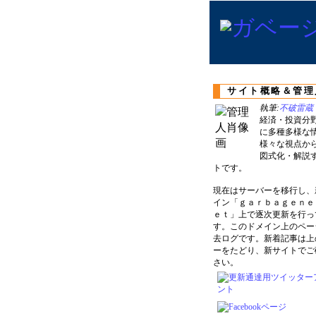
サイト概略＆管理
執筆:
不破雷蔵
経済・投資分
に多種多様な
様々な視点か
図式化・解説
トです。
現在はサーバーを移行し、
イン「ｇａｒｂａｇｅｎｅ
ｅｔ」上で逐次更新を行っ
す。このドメイン上のペー
去ログです。新着記事は上
ーをたどり、新サイトでご
さい。