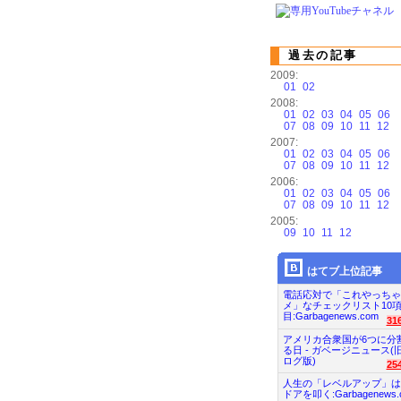
過去の記事
2009:
01
02
2008:
01
02
03
04
05
06
07
08
09
10
11
12
2007:
01
02
03
04
05
06
07
08
09
10
11
12
2006:
01
02
03
04
05
06
07
08
09
10
11
12
2005:
09
10
11
12
はてブ上位記事
電話応対で「これやっちゃ
メ」なチェックリスト10
目:Garbagenews.com
31
アメリカ合衆国が6つに分
る日 - ガベージニュース(
ログ版)
25
人生の「レベルアップ」は
ドアを叩く:Garbagenews.