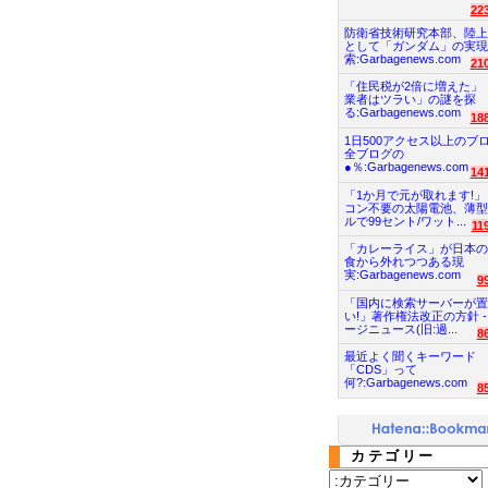
22
防衛省技術研究本部、陸上
として「ガンダム」の実現
索:Garbagenews.com
21
「住民税が2倍に増えた」
業者はツラい」の謎を探
る:Garbagenews.com
18
1日500アクセス以上のブ
全ブログの
●％:Garbagenews.com
14
「1か月で元が取れます!」
コン不要の太陽電池、薄型
ルで99セント/ワット...
11
「カレーライス」が日本の
食から外れつつある現
実:Garbagenews.com
9
「国内に検索サーバーが置
い!」著作権法改正の方針 -
ージニュース(旧:過...
8
最近よく聞くキーワード
「CDS」って
何?:Garbagenews.com
8
カテゴリー