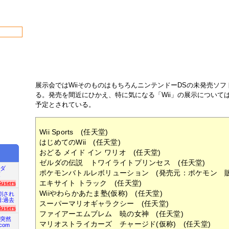
展示会ではWiiそのものはもちろんニンテンドーDSの未発売ソ
る。発売を間近にひかえ、特に気になる「Wii」の展示について
予定とされている。
Wii Sports (任天堂)
はじめてのWii (任天堂)
おどる メイド イン ワリオ (任天堂)
ゼルダの伝説 トワイライトプリンセス (任天堂)
ダ
ポケモンバトルレボリューション (発売元：ポケモン 
項
エキサイト トラック (任天堂)
6users
Wiiやわらかあたま塾(仮称) (任天堂)
割され
旧:過去
スーパーマリオギャラクシー (任天堂)
4users
ファイアーエムブレム 暁の女神 (任天堂)
突然
マリオストライカーズ チャージド(仮称) (任天堂)
com