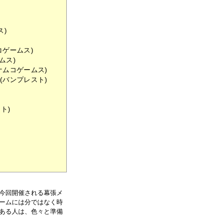
ス)
ゲームス)
ムス)
ナムコゲームス)
(バンプレスト)
ト)
今回開催される幕張メ
ームには分ではなく時
ある人は、色々と準備