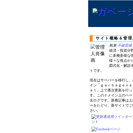
サイト概略＆管理
執筆:
不破雷蔵
経済・投資分
に多種多様な
様々な視点か
図式化・解説
トです。
現在はサーバーを移行し、
イン「ｇａｒｂａｇｅｎｅ
ｅｔ」上で逐次更新を行っ
す。このドメイン上のペー
去ログです。新着記事は上
ーをたどり、新サイトでご
さい。