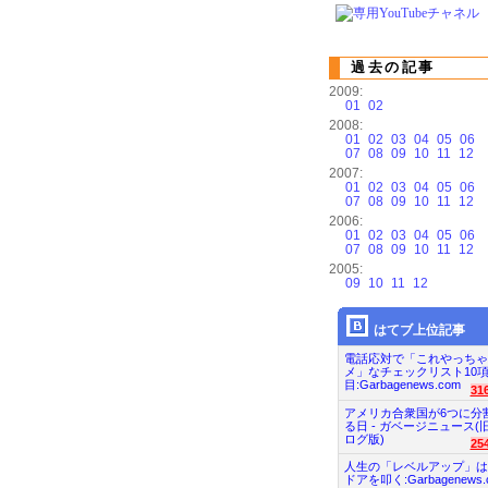
過去の記事
2009:
01
02
2008:
01
02
03
04
05
06
07
08
09
10
11
12
2007:
01
02
03
04
05
06
07
08
09
10
11
12
2006:
01
02
03
04
05
06
07
08
09
10
11
12
2005:
09
10
11
12
はてブ上位記事
電話応対で「これやっちゃ
メ」なチェックリスト10
目:Garbagenews.com
31
アメリカ合衆国が6つに分
る日 - ガベージニュース(
ログ版)
25
人生の「レベルアップ」は
ドアを叩く:Garbagenews.