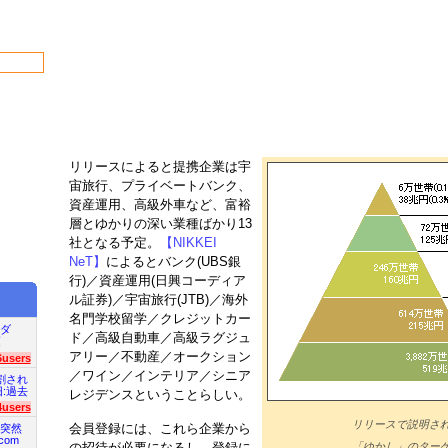
リリースによると提携企業は宇
宙旅行、プライベートバンク、
資産運用、高級外車など、富裕
層とゆかりの深い業種ばかり13
社となる予定。
【NIKKEI
NeT】
によるとバンク(UBS銀
行)／資産運用(日興コーディア
ル証券)／宇宙旅行(JTB)／海外
名門学校留学／クレジットカー
ダ
ド／高級自動車／高級ラグジュ
項
アリー／不動産／オークション
6users
／ワイン／インテリア／シニア
割され
旧:過去
レジデンスということらしい。
4users
リリースで説明さ
会員登録には、これら企業から
突然
com
の招待が必要になるし、登録に
「ゆかし」のター