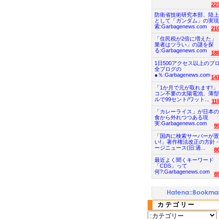
22
防衛省技術研究本部、陸上
として「ガンダム」の実現
索:Garbagenews.com
21
「住民税が2倍に増えた」
業者はツラい」の謎を探
る:Garbagenews.com
18
1日500アクセス以上のブ
全ブログの
●％:Garbagenews.com
14
「1か月で元が取れます!」
コン不要の太陽電池、薄型
ルで99セント/ワット...
11
「カレーライス」が日本の
食から外れつつある現
実:Garbagenews.com
9
「国内に検索サーバーが置
い!」著作権法改正の方針 -
ージニュース(旧:過...
8
最近よく聞くキーワード
「CDS」って
何?:Garbagenews.com
8
カテゴリー