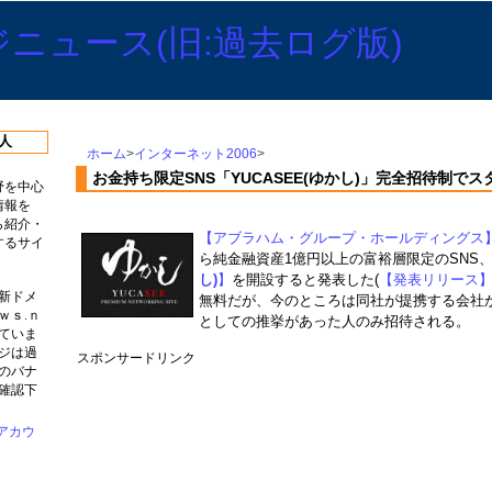
人
ホーム
>
インターネット2006
>
お金持ち限定SNS「YUCASEE(ゆかし)」完全招待制でス
野を中心
情報を
ら紹介・
【アブラハム・グループ・ホールディングス
するサイ
ら純金融資産1億円以上の富裕層限定のSNS
し)
】
を開設すると発表した(
【発表リリース
新ドメ
無料だが、今のところは同社が提携する会社
ｗｓ.ｎ
としての推挙があった人のみ招待される。
ていま
ジは過
スポンサードリンク
のバナ
確認下