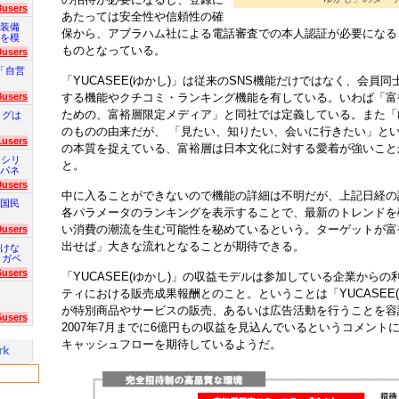
3users
あたっては安全性や信頼性の確
装備
保から、アブラハム社による電話審査での本人認証が必要になる
を模
ものとなっている。
0users
「自営
「YUCASEE(ゆかし)」は従来のSNS機能だけではなく、会員
8users
する機能やクチコミ・ランキング機能を有している。いわば「富
ための、富裕層限定メディア」と同社では定義している。また「
ログは
のものの由来だが、 「見たい、知りたい、会いに行きたい」とい
1users
の本質を捉えている、富裕層は日本文化に対する愛着が強いこと
 シリ
と。
パネ
9users
中に入ることができないので機能の詳細は不明だが、上記日経の
国民
各パラメータのランキングを表示することで、最新のトレンドを
い消費の潮流を生む可能性を秘めているという。ターゲットが富
9users
出せば」大きな流れとなることが期待できる。
けな
 ガベ
6users
「YUCASEE(ゆかし)」の収益モデルは参加している企業から
ティにおける販売成果報酬とのこと。ということは「YUCASEE
が特別商品やサービスの販売、あるいは広告活動を行うことを容
5users
2007年7月までに6億円もの収益を見込んでいるというコメント
キャッシュフローを期待しているようだ。