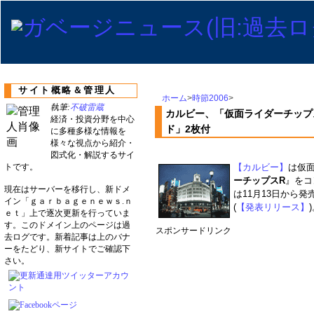
サイト概略＆管理人
ホーム
>
時節2006
>
執筆:
不破雷蔵
カルビー、「仮面ライダーチップス
経済・投資分野を中心
ド」2枚付
に多種多様な情報を
様々な視点から紹介・
図式化・解説するサイ
トです。
【カルビー】
は仮
ーチップスR
』をコ
現在はサーバーを移行し、新ドメ
は11月13日から
イン「ｇａｒｂａｇｅｎｅｗｓ.ｎ
(
【発表リリース】
ｅｔ」上で逐次更新を行っていま
す。このドメイン上のページは過
スポンサードリンク
去ログです。新着記事は上のバナ
ーをたどり、新サイトでご確認下
さい。