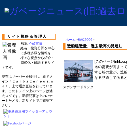
サイト概略＆管理人
ホーム
>
株式2006
>
執筆:
不破雷蔵
造船建造量、過去最高の見通し
経済・投資分野を中心
に多種多様な情報を
様々な視点から紹介・
[このページ(nhk.
図式化・解説するサイ
送の需要が高まっ
トです。
する船の量が、造船
現在はサーバーを移行し、新ドメ
なる見通しである
イン「ｇａｒｂａｇｅｎｅｗｓ.ｎ
ｅｔ」上で逐次更新を行っていま
スポンサードリンク
す。このドメイン上のページは過
去ログです。新着記事は上のバナ
ーをたどり、新サイトでご確認下
さい。