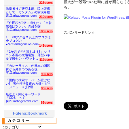
拡大が一段落ついた時に首が回らなく
223users
る。
防衛省技術研究本部、陸上装備
として「ガンダム」の実現を模
索:Garbagenews.com
210users
「住民税が2倍に増えた」「自営
業者はツラい」の謎を探
る:Garbagenews.com
188users
スポンサードリンク
1日500アクセス以上のブログは
全ブログの
●％:Garbagenews.com
141users
「1か月で元が取れます!」 シリ
コン不要の太陽電池、薄型パネ
ルで99セント/ワット...
119users
「カレーライス」が日本の国民
食から外れつつある現
実:Garbagenews.com
99users
「国内に検索サーバーが置けな
い!」著作権法改正の方針 - ガベ
ージニュース(旧:過...
86users
最近よく聞くキーワード
「CDS」って
何?:Garbagenews.com
85users
カテゴリー