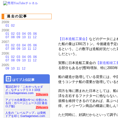
過去の記事
2009:
01
02
2008:
01
02
03
04
05
06
07
08
09
10
11
12
【日本造船工業会】
などのデータによ
2007:
た船の量は1391万トン。今後建造予定
01
02
03
04
05
06
07
08
09
10
11
12
るという。この数字は造船好況だった19
2006:
しだという。
01
02
03
04
05
06
07
08
09
10
11
12
実際に日本造船工業会の
【新造船竣工
2005:
る部分もあるが)暫時増加、特に200
09
10
11
12
船の建造が急増している背景には、中
はてブ上位記事
使うコンテナ船の需要が急増している
電話応対で「これやっちゃダ
メ」なチェックリスト10項
四方を海に囲まれた日本としては、船
目:Garbagenews.com
316users
済を左右するファクターに他ならない
アメリカ合衆国が6つに分割され
規模を維持できるのであれば、喜ぶべ
る日 - ガベージニュース(旧:過去
得、オンリーワン商品の構築に勤しん
ログ版)
254users
人生の「レベルアップ」は突然
ただ同時に、好調だからといって調子
ドアを叩く:Garbagenews.com