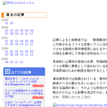
過去の記事
2009:
01
02
2008:
01
02
03
04
05
06
07
08
09
10
11
12
2007:
記事によると総務省では、「動画配信市場
01
02
03
04
05
06
07
08
09
10
11
12
に代表されるファイル交換ソフトに注
2006:
りされる動画が著作権侵害にあたるケ
01
02
03
04
05
06
の弱点を解消して市場の活性化をバッ
07
08
09
10
11
12
2005:
具体的には通信や放送の企業、学識経
09
10
11
12
フトが実際に事業として使われている
市場育成のための制度を検討するとし
はてブ上位記事
通信業界内では指摘されている「著作
電話応対で「これやっちゃダ
メ」なチェックリスト10項
動画データの量が大きいためにトラフ
目:Garbagenews.com
316users
除する論調が多い。そのような状況の
アメリカ合衆国が6つに分割され
動きがどのような影響を及ぼすのか。
る日 - ガベージニュース(旧:過去
ログ版)
だが、注目したいところだ。
254users
人生の「レベルアップ」は突然
ドアを叩く:Garbagenews.com