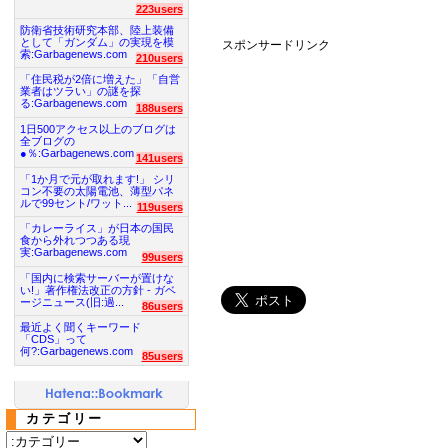
223users
防衛省技術研究本部、陸上装備
として「ガンダム」の実現を模
スポンサードリンク
索:Garbagenews.com
210users
「住民税が2倍に増えた」「自営
業者はツラい」の謎を探
る:Garbagenews.com
188users
1日500アクセス以上のブログは
全ブログの
●％:Garbagenews.com
141users
「1か月で元が取れます!」 シリ
コン不要の太陽電池、薄型パネ
ルで99セント/ワット...
119users
「カレーライス」が日本の国民
食から外れつつある現
実:Garbagenews.com
99users
「国内に検索サーバーが置けな
い!」著作権法改正の方針 - ガベ
ージニュース(旧:過...
86users
最近よく聞くキーワード
「CDS」って
何?:Garbagenews.com
85users
カテゴリー