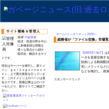
サイト概略＆管理人
ホーム
>
インターネット2006
>
執筆:
不破雷蔵
総務省が「ファイル交換」市場育
経済・投資分野を中心
に多種多様な情報を
様々な視点から紹介・
【NIKKEi NeT】
は
図式化・解説するサイ
ータを直接交換する「P
トです。
技術による動画配
現在はサーバーを移行し、新ドメ
安いメリットなど
イン「ｇａｒｂａｇｅｎｅｗｓ.ｎ
などを検討し、政
ｅｔ」上で逐次更新を行っていま
す。このドメイン上のページは過
スポンサードリンク
去ログです。新着記事は上のバナ
ーをたどり、新サイトでご確認下
さい。