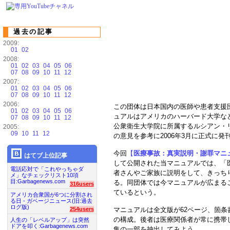
過去の記事
2009:
01
02
2008:
01
02
03
04
05
06
07
08
09
10
11
12
2007:
01
02
03
04
05
06
07
08
09
10
11
12
2006:
この団体は日本国内の医師や患者支援
01
02
03
04
05
06
ュアルはアメリカのハーバード大学な
07
08
09
10
11
12
公衆衛生大学院に所属するルシアン・
2005:
09
10
11
12
の意見を参考に2006年3月に正式に発
今回
【
医療事故：真実説明・謝罪マニ
はてブ上位記事
して公開された当マニュアルでは、「
電話応対で「これやっちゃダ
者さんやご家族に説明をして、きっち
メ」なチェックリスト10項
目:Garbagenews.com
る。同団体では今マニュアルが広まる
316users
ているという。
アメリカ合衆国が6つに分割され
る日 - ガベージニュース(旧:過去
ログ版)
マニュアルは全文版が62ページ、箇条
254users
の構成。後者は医療関係者が常に携帯
人生の「レベルアップ」は突然
ドアを叩く:Garbagenews.com
集の一部を抽出してみよう。