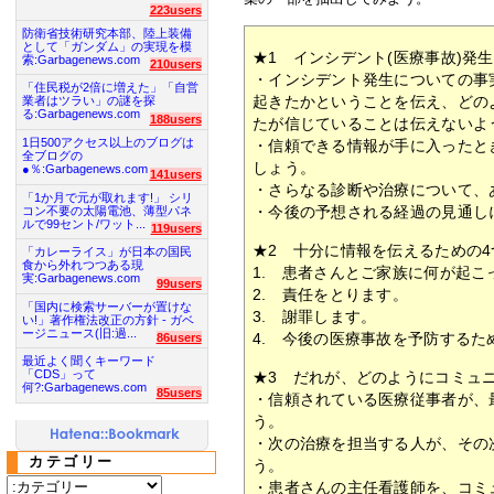
223users
防衛省技術研究本部、陸上装備
として「ガンダム」の実現を模
★1 インシデント(医療事故)発
索:Garbagenews.com
210users
・インシデント発生についての事
「住民税が2倍に増えた」「自営
起きたかということを伝え、どの
業者はツラい」の謎を探
る:Garbagenews.com
188users
たが信じていることは伝えないよ
1日500アクセス以上のブログは
・信頼できる情報が手に入ったと
全ブログの
しょう。
●％:Garbagenews.com
141users
・さらなる診断や治療について、
「1か月で元が取れます!」 シリ
・今後の予想される経過の見通し
コン不要の太陽電池、薄型パネ
ルで99セント/ワット...
119users
★2 十分に情報を伝えるための
「カレーライス」が日本の国民
食から外れつつある現
1. 患者さんとご家族に何が起こ
実:Garbagenews.com
99users
2. 責任をとります。
「国内に検索サーバーが置けな
3. 謝罪します。
い!」著作権法改正の方針 - ガベ
ージニュース(旧:過...
4. 今後の医療事故を予防する
86users
最近よく聞くキーワード
「CDS」って
★3 だれが、どのようにコミュ
何?:Garbagenews.com
85users
・信頼されている医療従事者が、
う。
・次の治療を担当する人が、その
カテゴリー
う。
・患者さんの主任看護師を、コミ