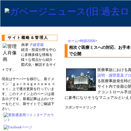
サイト概略＆管理人
ホーム
>
時節2006
>
執筆:
不破雷蔵
相次ぐ医療ミスへの対応、お手本
経済・投資分野を中心
で公開
に多種多様な情報を
様々な視点から紹介・
図式化・解説するサイ
トです。
医療事故における
説明・謝罪普及プ
現在はサーバーを移行し、新ドメ
る医療事故発生時
イン「ｇａｒｂａｇｅｎｅｗｓ.ｎ
サイト内で全面公開
ｅｔ」上で逐次更新を行っていま
クコントロール手
す。このドメイン上のページは過
に参考になりそうなマニュアルといえ
去ログです。新着記事は上のバナ
ーをたどり、新サイトでご確認下
スポンサードリンク
さい。