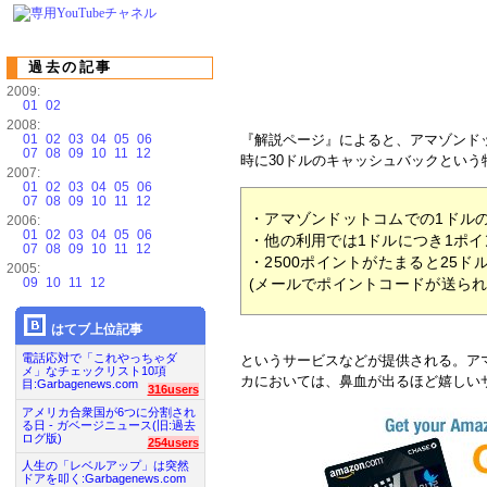
過去の記事
2009:
01
02
2008:
01
02
03
04
05
06
『解説ページ』によると、アマゾンド
07
08
09
10
11
12
時に30ドルのキャッシュバックという
2007:
01
02
03
04
05
06
07
08
09
10
11
12
・アマゾンドットコムでの1ドル
2006:
01
02
03
04
05
06
・他の利用では1ドルにつき1ポ
07
08
09
10
11
12
・2500ポイントがたまると25
2005:
09
10
11
12
(メールでポイントコードが送られ
はてブ上位記事
電話応対で「これやっちゃダ
というサービスなどが提供される。ア
メ」なチェックリスト10項
カにおいては、鼻血が出るほど嬉しい
目:Garbagenews.com
316users
アメリカ合衆国が6つに分割され
る日 - ガベージニュース(旧:過去
ログ版)
254users
人生の「レベルアップ」は突然
ドアを叩く:Garbagenews.com