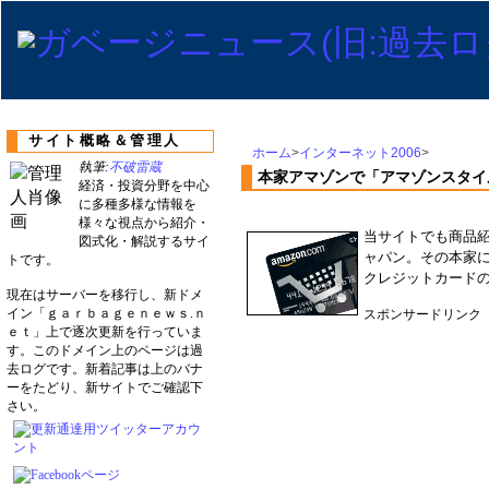
サイト概略＆管理人
ホーム
>
インターネット2006
>
執筆:
不破雷蔵
本家アマゾンで「アマゾンスタイ
経済・投資分野を中心
に多種多様な情報を
様々な視点から紹介・
当サイトでも商品
図式化・解説するサイ
ャパン。その本家にあ
トです。
クレジットカード
現在はサーバーを移行し、新ドメ
イン「ｇａｒｂａｇｅｎｅｗｓ.ｎ
スポンサードリンク
ｅｔ」上で逐次更新を行っていま
す。このドメイン上のページは過
去ログです。新着記事は上のバナ
ーをたどり、新サイトでご確認下
さい。