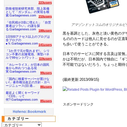
223users
防衛省技術研究本部、陸上装備
として「ガンダム」の実現を模
索:Garbagenews.com
210users
「住民税が2倍に増えた」「自営
アマゾンドットコムのオリジナルビ
業者はツラい」の謎を探
る:Garbagenews.com
188users
黒を基調とした、灰色と淡い黄色のデ
1日500アクセス以上のブログは
もののカードは他人に見せるのが正直
全ブログの
●％:Garbagenews.com
ち歩いて使うことができる。
141users
「1か月で元が取れます!」 シリ
日本でのサービスに関する言及は皆無
コン不要の太陽電池、薄型パネ
ルで99セント/ワット...
かは不明だが、日本国内で独自に『ギ
119users
不可能ではないだろう。ちょっと期待
「カレーライス」が日本の国民
食から外れつつある現
実:Garbagenews.com
99users
「国内に検索サーバーが置けな
(最終更新:2013/09/15)
い!」著作権法改正の方針 - ガベ
ージニュース(旧:過...
86users
最近よく聞くキーワード
「CDS」って
何?:Garbagenews.com
85users
スポンサードリンク
カテゴリー