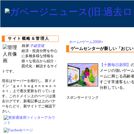
サイト概略＆管理人
ホーム
>
ゲーム2006
>
執筆:
不破雷蔵
ゲームセンターが新しい「おじい
経済・投資分野を中心
に多種多様な情報を
様々な視点から紹介・
【十勝毎日新聞】
図式化・解説するサイ
メージの強いゲー
トです。
ームに興じる高齢
現在はサーバーを移行し、新ドメ
すごす常連客もい
イン「ｇａｒｂａｇｅｎｅｗｓ.ｎ
分析している。
ｅｔ」上で逐次更新を行っていま
す。このドメイン上のページは過
スポンサードリンク
去ログです。新着記事は上のバナ
ーをたどり、新サイトでご確認下
さい。