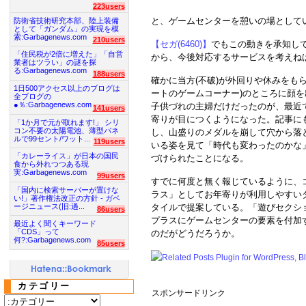
223users
と、ゲームセンターを憩いの場として
防衛省技術研究本部、陸上装備
として「ガンダム」の実現を模
索:Garbagenews.com
210users
【セガ(6460)】
でもこの動きを承知し
「住民税が2倍に増えた」「自営
から、今後対応するサービスを考えね
業者はツラい」の謎を探
る:Garbagenews.com
188users
確かに当方(不破)が外回りや休みをも
1日500アクセス以上のブログは
ートのゲームコーナー)のところに顔
全ブログの
●％:Garbagenews.com
子供づれの主婦だけだったのが、最近
141users
寄りが目につくようになった。記事に
「1か月で元が取れます!」 シリ
コン不要の太陽電池、薄型パネ
し、山盛りのメダルを崩して穴から落
ルで99セント/ワット...
119users
いる姿を見て「時代も変わったのかな
「カレーライス」が日本の国民
づけられたことになる。
食から外れつつある現
実:Garbagenews.com
99users
すでに何度と無く報じているように、
「国内に検索サーバーが置けな
ラス」としてお年寄りが利用しやすい
い!」著作権法改正の方針 - ガベ
ージニュース(旧:過...
タイルで提案している。「遊びセクシ
86users
プラスにゲームセンターの要素を付加
最近よく聞くキーワード
「CDS」って
のだがどうだろうか。
何?:Garbagenews.com
85users
カテゴリー
スポンサードリンク