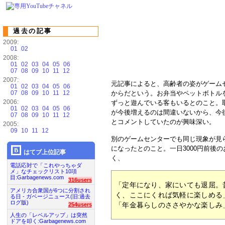
過去の記事
2009:
01
02
2008:
01
02
03
04
05
06
07
08
09
10
11
12
2007:
元記事によると、高齢者の姿がゲーム
01
02
03
04
05
06
07
08
09
10
11
12
からだという。お弁当やペットボトルを
2006:
ずっと遊んでいる客もいるとのこと。
01
02
03
04
05
06
が今後増えるのは間違いないから、今
07
08
09
10
11
12
とコメントしていたのが興味深い。
2005:
09
10
11
12
別のゲームセンターでも同じ現象が見
になったとのこと。一日3000円前後
はてブ上位記事
く、
電話応対で「これやっちゃダ
メ」なチェックリスト10項
目:Garbagenews.com
316users
「定年になり、家にいても退屈。
アメリカ合衆国が6つに分割され
く、ここにくれば気軽に楽しめる
る日 - ガベージニュース(旧:過去
ログ版)
「年金暮らしのささやかな楽しみ
254users
人生の「レベルアップ」は突然
ドアを叩く:Garbagenews.com