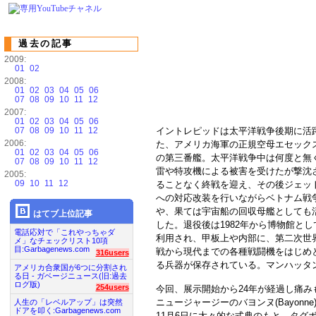
過去の記事
2009:
01
02
2008:
01
02
03
04
05
06
07
08
09
10
11
12
2007:
01
02
03
04
05
06
07
08
09
10
11
12
イントレピッドは太平洋戦争後期に活
2006:
た、アメリカ海軍の正規空母エセック
01
02
03
04
05
06
の第三番艦。太平洋戦争中は何度と無
07
08
09
10
11
12
雷や特攻機による被害を受けたが撃沈
2005:
09
10
11
12
ることなく終戦を迎え、その後ジェッ
への対応改装を行いながらベトナム戦
や、果ては宇宙船の回収母艦としても
はてブ上位記事
した。退役後は1982年から博物館とし
電話応対で「これやっちゃダ
利用され、甲板上や内部に、第二次世
メ」なチェックリスト10項
目:Garbagenews.com
戦から現代までの各種戦闘機をはじめ
316users
る兵器が保存されている。マンハッタ
アメリカ合衆国が6つに分割され
る日 - ガベージニュース(旧:過去
ログ版)
254users
今回、展示開始から24年が経過し痛み
ニュージャージーのバヨンヌ(Bayon
人生の「レベルアップ」は突然
ドアを叩く:Garbagenews.com
11月6日に大々的な式典のもと、タグ