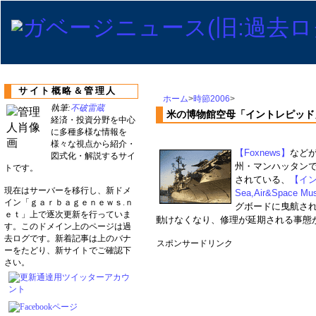
サイト概略＆管理人
ホーム
>
時節2006
>
執筆:
不破雷蔵
米の博物館空母「イントレピッド
経済・投資分野を中心
に多種多様な情報を
様々な視点から紹介・
【Foxnews】
など
図式化・解説するサイ
州・マンハッタンで空
トです。
されている、
【イン
現在はサーバーを移行し、新ドメ
Sea,Air&Space M
イン「ｇａｒｂａｇｅｎｅｗｓ.ｎ
グボードに曳航さ
ｅｔ」上で逐次更新を行っていま
動けなくなり、修理が延期される事態
す。このドメイン上のページは過
去ログです。新着記事は上のバナ
スポンサードリンク
ーをたどり、新サイトでご確認下
さい。