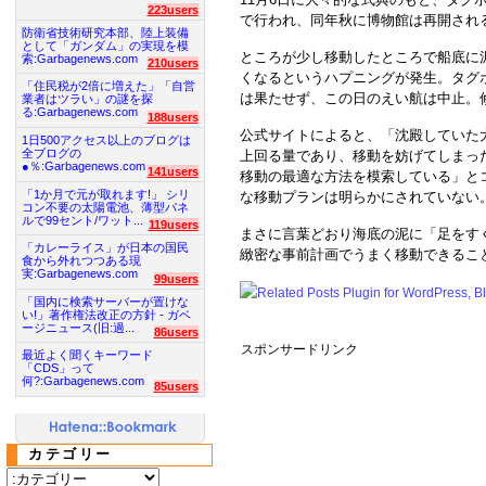
223users
で行われ、同年秋に博物館は再開され
防衛省技術研究本部、陸上装備
として「ガンダム」の実現を模
ところが少し移動したところで船底に
索:Garbagenews.com
210users
くなるというハプニングが発生。タグ
「住民税が2倍に増えた」「自営
は果たせず、この日のえい航は中止。
業者はツラい」の謎を探
る:Garbagenews.com
188users
公式サイトによると、「沈殿していた
1日500アクセス以上のブログは
全ブログの
上回る量であり、移動を妨げてしまっ
●％:Garbagenews.com
141users
移動の最適な方法を模索している」と
「1か月で元が取れます!」 シリ
な移動プランは明らかにされていない
コン不要の太陽電池、薄型パネ
ルで99セント/ワット...
119users
まさに言葉どおり海底の泥に「足をす
「カレーライス」が日本の国民
緻密な事前計画でうまく移動できるこ
食から外れつつある現
実:Garbagenews.com
99users
「国内に検索サーバーが置けな
い!」著作権法改正の方針 - ガベ
ージニュース(旧:過...
86users
スポンサードリンク
最近よく聞くキーワード
「CDS」って
何?:Garbagenews.com
85users
カテゴリー