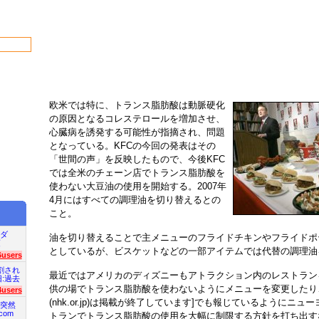
欧米では特に、トランス脂肪酸は動脈硬化
の原因となるコレステロールを増加させ、
心臓病を誘発する可能性が指摘され、問題
となっている。KFCの今回の発表はその
「世間の声」を反映したもので、今後KFC
では全米のチェーン店でトランス脂肪酸を
使わない大豆油の使用を開始する。2007年
4月にはすべての調理油を切り替えるとの
こと。
ダ
油を切り替えることで主メニューのフライドチキンやフライドポ
項
としているが、ビスケットなどの一部アイテムでは代替の調理油
6users
割され
最近ではアメリカのディズニーもアトラクション内のレストラン
旧:過去
供の場でトランス脂肪酸を使わないようにメニューを変更したり
4users
(nhk.or.jp)は掲載が終了しています]でも報じているようにニ
突然
com
トランでトランス脂肪酸の使用を大幅に制限する方針を打ち出す