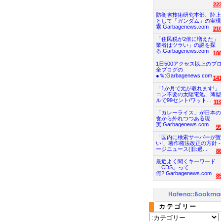
22
防衛省技術研究本部、陸上
として「ガンダム」の実現
索:Garbagenews.com
21
「住民税が2倍に増えた」
業者はツラい」の謎を探
る:Garbagenews.com
18
1日500アクセス以上のブ
全ブログの
●％:Garbagenews.com
14
「1か月で元が取れます!」
コン不要の太陽電池、薄型
ルで99セント/ワット...
11
「カレーライス」が日本の
食から外れつつある現
実:Garbagenews.com
9
「国内に検索サーバーが置
い!」著作権法改正の方針 -
ージニュース(旧:過...
8
最近よく聞くキーワード
「CDS」って
何?:Garbagenews.com
8
カテゴリー