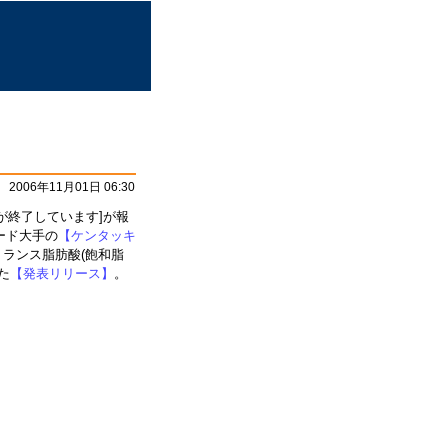
2006年11月01日 06:30
掲載が終了しています]が報
ード大手の
【ケンタッキ
、トランス脂肪酸(飽和脂
た
【発表リリース】
。