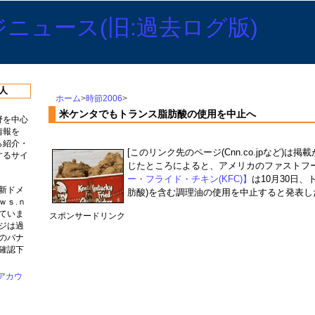
人
ホーム
>
時節2006
>
米ケンタでもトランス脂肪酸の使用を中止へ
野を中心
情報を
ら紹介・
[このリンク先のページ(Cnn.co.jpなど)は
するサイ
じたところによると、アメリカのファストフ
ー・フライド・チキン(KFC)】
は10月30日
新ドメ
肪酸)を含む調理油の使用を中止すると発表し
ｗｓ.ｎ
ていま
スポンサードリンク
ジは過
のバナ
確認下