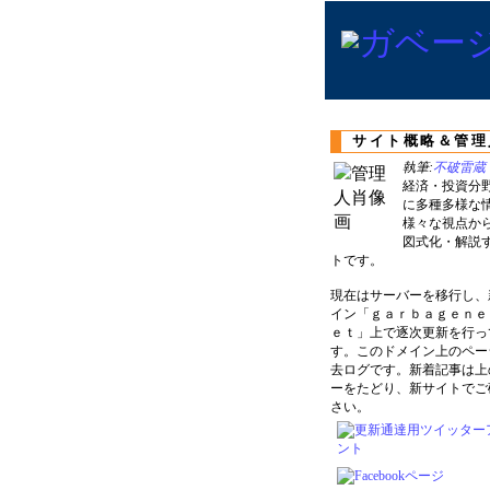
サイト概略＆管理
執筆:
不破雷蔵
経済・投資分
に多種多様な
様々な視点か
図式化・解説
トです。
現在はサーバーを移行し、
イン「ｇａｒｂａｇｅｎｅ
ｅｔ」上で逐次更新を行っ
す。このドメイン上のペー
去ログです。新着記事は上
ーをたどり、新サイトでご
さい。