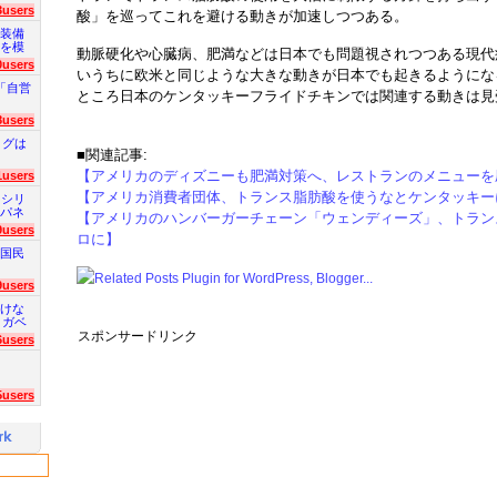
3users
酸」を巡ってこれを避ける動きが加速しつつある。
装備
を模
動脈硬化や心臓病、肥満などは日本でも問題視されつつある現代
0users
いうちに欧米と同じような大きな動きが日本でも起きるようにな
「自営
ところ日本のケンタッキーフライドチキンでは関連する動きは見
8users
ログは
■関連記事:
【アメリカのディズニーも肥満対策へ、レストランのメニューを
1users
【アメリカ消費者団体、トランス脂肪酸を使うなとケンタッキー
 シリ
パネ
【アメリカのハンバーガーチェーン「ウェンディーズ」、トラン
9users
ロに】
国民
9users
けな
 ガベ
スポンサードリンク
6users
5users