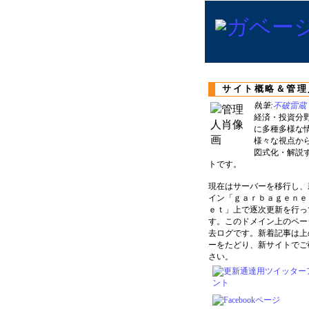
サイト概略＆管理
執筆:
不破雷蔵
経済・投資分
に多種多様な
様々な視点か
図式化・解説
トです。
現在はサーバーを移行し、
イン「ｇａｒｂａｇｅｎｅ
ｅｔ」上で逐次更新を行っ
す。このドメイン上のペー
去ログです。新着記事は上
ーをたどり、新サイトでご
さい。