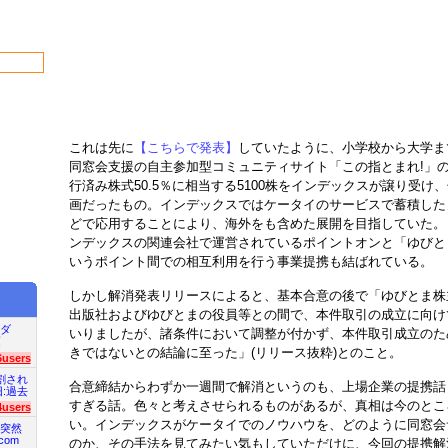
これは先に
【こちらで発表】
していたように、小学校から大学ま
同窓会支援の自主参加型コミュニティサイト「この指とまれ!」
行済み株式50.5％に相当する5100株をインデックスが譲り受け
画だったもの。インデックスではケータイのサービスで蓄積した
どで応用することにより、海外をも含めた展開を目指していた。
ンデックスの関連会社で運営されているポイントオンと「ゆびと
いうポイント間での相互利用を行う事業提携も結ばれている。
しかし解消発表リリースによると、基本合意の後で「ゆびとま株
出版社およびゆびとまの役員等との間で、本件取引の成立に向け
ダ
いりましたが、諸条件において調整が付かず、本件取引成立のた
項
きではないとの結論に至った」(リリース抜粋)とのこと。
6users
割され
合意締結からわずか一週間で解消というのも、上場企業の提携話
旧:過去
すぎる話。色々と考えさせられるものがあるが、真相は今のとこ
4users
い。インデックスがケータイでのノウハウを、どのように同窓会
突然
com
のか、その手法を見てみたい気もしていただけに、今回の提携解