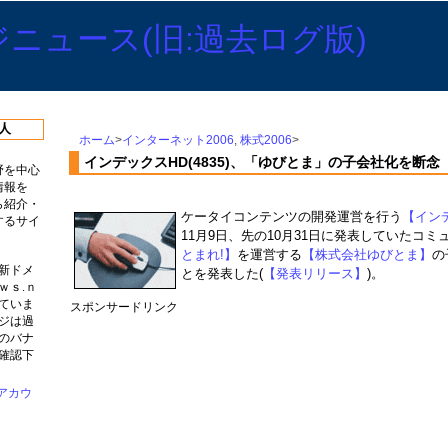
人
ホーム
>
インターネット2006
,
株式2006
>
インデックスHD(4835)、「ゆびとま」の子会社化を断念
野を中心
情報を
ら紹介・
ケータイコンテンツの開発運営を行う
【インデ
するサイ
11月9日、先の10月31日に発表していたコミ
とまれ!】
を運営する
【株式会社ゆびとま】
の
新ドメ
とを発表した(
【発表リリース】
)。
ｗｓ.ｎ
ていま
スポンサードリンク
ジは過
のバナ
確認下