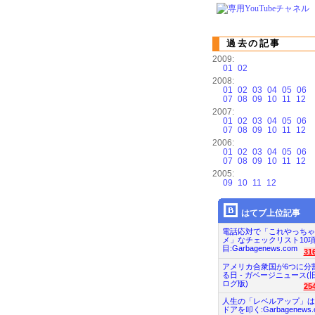
過去の記事
2009:
01
02
2008:
01
02
03
04
05
06
07
08
09
10
11
12
2007:
01
02
03
04
05
06
07
08
09
10
11
12
2006:
01
02
03
04
05
06
07
08
09
10
11
12
2005:
09
10
11
12
はてブ上位記事
電話応対で「これやっちゃ
メ」なチェックリスト10
目:Garbagenews.com
31
アメリカ合衆国が6つに分
る日 - ガベージニュース(
ログ版)
25
人生の「レベルアップ」は
ドアを叩く:Garbagenews.