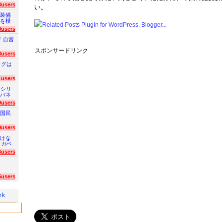
3users
い。
装備
を模
0users
「自営
スポンサードリンク
8users
ログは
1users
 シリ
パネ
9users
国民
9users
けな
 ガベ
6users
5users