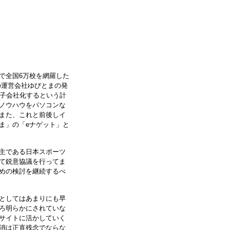
で全国6万校を網羅した
の運営会社ゆびとまの発
、子会社化するという計
ノウハウをパソコンな
また、これと前後しイ
ま」の「eナゲット」と
主である日本スポーツ
て鋭意協議を行ってま
めの検討を継続するべ
としてはあまりにも早
ろ明らかにされていな
サイトに活かしていく
消は正直残念でならな