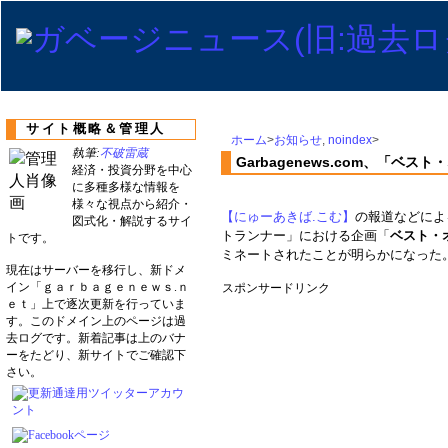
サイト概略＆管理人
ホーム
>
お知らせ
,
noindex
>
執筆:
不破雷蔵
Garbagenews.com、「ベ
経済・投資分野を中心
に多種多様な情報を
様々な視点から紹介・
【にゅーあきば.こむ】
の報道などによ
図式化・解説するサイ
トランナー」における企画「
ベスト・
トです。
ミネートされたことが明らかになった
現在はサーバーを移行し、新ドメ
イン「ｇａｒｂａｇｅｎｅｗｓ.ｎ
スポンサードリンク
ｅｔ」上で逐次更新を行っていま
す。このドメイン上のページは過
去ログです。新着記事は上のバナ
ーをたどり、新サイトでご確認下
さい。