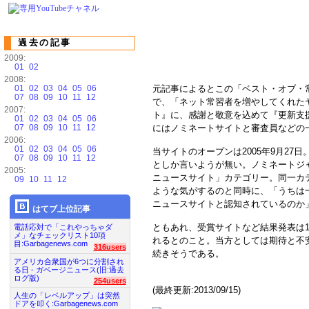
過去の記事
2009:
01
02
2008:
01
02
03
04
05
06
元記事によるとこの「ベスト・オブ・
07
08
09
10
11
12
で、「ネット常習者を増やしてくれた
2007:
ト』に、感謝と敬意を込めて『更新支
01
02
03
04
05
06
07
08
09
10
11
12
にはノミネートサイトと審査員などの
2006:
01
02
03
04
05
06
当サイトのオープンは2005年9月2
07
08
09
10
11
12
としか言いようが無い。ノミネートジ
2005:
ニュースサイト」カテゴリー。同一カ
09
10
11
12
ような気がするのと同時に、「うちは
ニュースサイトと認知されているのか
はてブ上位記事
ともあれ、受賞サイトなど結果発表は1
電話応対で「これやっちゃダ
メ」なチェックリスト10項
れるとのこと。当方としては期待と不安
目:Garbagenews.com
316users
続きそうである。
アメリカ合衆国が6つに分割され
る日 - ガベージニュース(旧:過去
ログ版)
254users
(最終更新:2013/09/15)
人生の「レベルアップ」は突然
ドアを叩く:Garbagenews.com