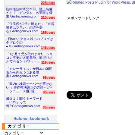
223users
防衛省技術研究本部、陸上装備
として「ガンダム」の実現を模
索:Garbagenews.com
210users
スポンサードリンク
「住民税が2倍に増えた」「自営
業者はツラい」の謎を探
る:Garbagenews.com
188users
1日500アクセス以上のブログは
全ブログの
●％:Garbagenews.com
141users
「1か月で元が取れます!」 シリ
コン不要の太陽電池、薄型パネ
ルで99セント/ワット...
119users
「カレーライス」が日本の国民
食から外れつつある現
実:Garbagenews.com
99users
「国内に検索サーバーが置けな
い!」著作権法改正の方針 - ガベ
ージニュース(旧:過...
86users
最近よく聞くキーワード
「CDS」って
何?:Garbagenews.com
85users
カテゴリー