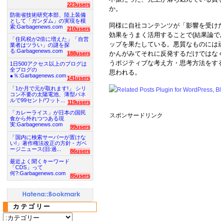
223users
か。
防衛省技術研究本部、陸上装備
として「ガンダム」の実現を模
同様に自社コンテンツが「影響を受け
索:Garbagenews.com
210users
効果をうまく活用することで(結果論で
「住民税が2倍に増えた」「自営
ップを果たしている。悪質なものには
業者はツラい」の謎を探
る:Garbagenews.com
かんがみてそれに反発するだけではな
188users
うポジティブな考え方・思考方法をす
1日500アクセス以上のブログは
全ブログの
思われる。
●％:Garbagenews.com
141users
「1か月で元が取れます!」 シリ
コン不要の太陽電池、薄型パネ
ルで99セント/ワット...
119users
「カレーライス」が日本の国民
スポンサードリンク
食から外れつつある現
実:Garbagenews.com
99users
「国内に検索サーバーが置けな
い!」著作権法改正の方針 - ガベ
ージニュース(旧:過...
86users
最近よく聞くキーワード
「CDS」って
何?:Garbagenews.com
85users
カテゴリー