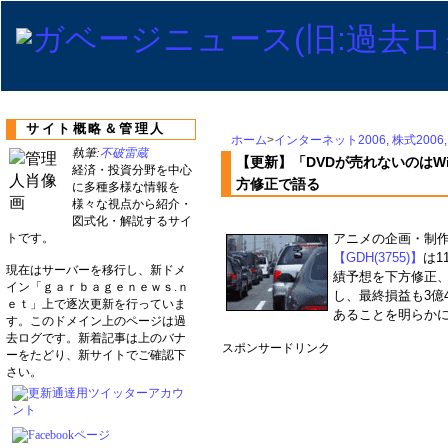
サイト概略＆管理人
ホーム
>
インターネット2006
,
株式2006
執筆:
不破雷蔵
【更新】「DVDが売れないのはWinn
経済・投資分野を中心
方修正で語る
に多種多様な情報を
様々な視点から紹介・
図式化・解説するサイ
トです。
アニメの企画・制
【GDH(3755)】
は1
現在はサーバーを移行し、新ドメ
績予想を下方修正、
イン「ｇａｒｂａｇｅｎｅｗｓ.ｎ
し、最終損益も3億
ｅｔ」上で逐次更新を行っていま
あることを明らかに
す。このドメイン上のページは過
去ログです。新着記事は上のバナ
スポンサードリンク
ーをたどり、新サイトでご確認下
さい。