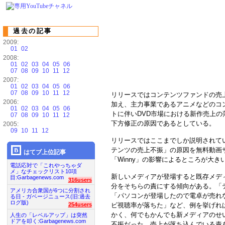
過去の記事
2009:
01
02
2008:
01
02
03
04
05
06
07
08
09
10
11
12
2007:
01
02
03
04
05
06
07
08
09
10
11
12
リリースではコンテンツファンドの売
2006:
加え、主力事業であるアニメなどのコ
01
02
03
04
05
06
トに伴いDVD市場における新作売上
07
08
09
10
11
12
下方修正の原因であるとしている。
2005:
09
10
11
12
リリースではここまでしか説明されてい
テンツの売上不振」の原因を無料動画
はてブ上位記事
「Winny」の影響によるところが大
電話応対で「これやっちゃダ
メ」なチェックリスト10項
新しいメディアが登場すると既存メデ
目:Garbagenews.com
316users
分をそちらの責にする傾向がある。「
アメリカ合衆国が6つに分割され
「パソコンが登場したので電卓が売れ
る日 - ガベージニュース(旧:過去
ログ版)
ビ視聴率が落ちた」など、例を挙げれ
254users
かく、何でもかんでも新メディアのせ
人生の「レベルアップ」は突然
ドアを叩く:Garbagenews.com
不振だった、売上が落ち込んでいる責