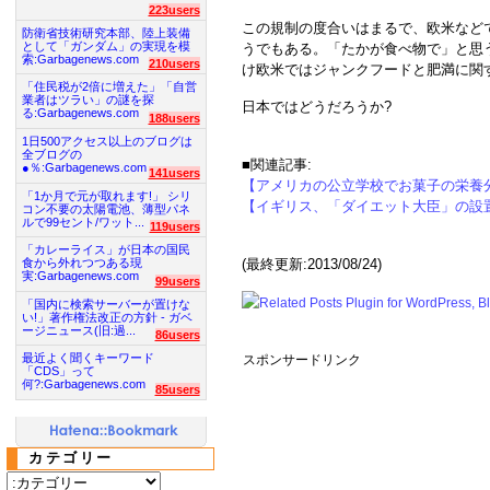
223users
この規制の度合いはまるで、欧米など
防衛省技術研究本部、陸上装備
として「ガンダム」の実現を模
うでもある。「たかが食べ物で」と思
索:Garbagenews.com
210users
け欧米ではジャンクフードと肥満に関
「住民税が2倍に増えた」「自営
業者はツラい」の謎を探
日本ではどうだろうか?
る:Garbagenews.com
188users
1日500アクセス以上のブログは
全ブログの
■関連記事:
●％:Garbagenews.com
141users
【アメリカの公立学校でお菓子の栄養
「1か月で元が取れます!」 シリ
【イギリス、「ダイエット大臣」の設
コン不要の太陽電池、薄型パネ
ルで99セント/ワット...
119users
「カレーライス」が日本の国民
(最終更新:2013/08/24)
食から外れつつある現
実:Garbagenews.com
99users
「国内に検索サーバーが置けな
い!」著作権法改正の方針 - ガベ
ージニュース(旧:過...
86users
最近よく聞くキーワード
スポンサードリンク
「CDS」って
何?:Garbagenews.com
85users
カテゴリー