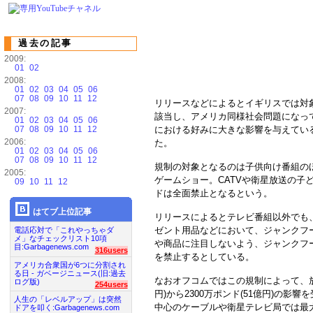
過去の記事
2009:
01
02
2008:
01
02
03
04
05
06
07
08
09
10
11
12
リリースなどによるとイギリスでは対象
2007:
該当し、アメリカ同様社会問題になっ
01
02
03
04
05
06
07
08
09
10
11
12
における好みに大きな影響を与えてい
2006:
た。
01
02
03
04
05
06
07
08
09
10
11
12
規制の対象となるのは子供向け番組の
2005:
ゲームショー。CATVや衛星放送の子
09
10
11
12
ドは全面禁止となるという。
はてブ上位記事
リリースによるとテレビ番組以外でも
ゼント用品などにおいて、ジャンクフ
電話応対で「これやっちゃダ
メ」なチェックリスト10項
や商品に注目しないよう、ジャンクフ
目:Garbagenews.com
316users
を禁止するとしている。
アメリカ合衆国が6つに分割され
る日 - ガベージニュース(旧:過去
なおオフコムではこの規制によって、放送
ログ版)
254users
円)から2300万ポンド(51億円)の
人生の「レベルアップ」は突然
中心のケーブルや衛星テレビ局では最
ドアを叩く:Garbagenews.com