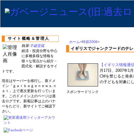
サイト概略＆管理人
ホーム
>
時節2006
>
執筆:
不破雷蔵
イギリスでジャンクフードのテレビ
経済・投資分野を中心
に多種多様な情報を
様々な視点から紹介・
【イギリス情報通信庁(オフ
図式化・解説するサイ
月17日、2007
トです。
CMを禁じると発表
現在はサーバーを移行し、新ドメ
の子どもを対象にし
イン「ｇａｒｂａｇｅｎｅｗｓ.ｎ
ｅｔ」上で逐次更新を行っていま
スポンサードリンク
す。このドメイン上のページは過
去ログです。新着記事は上のバナ
ーをたどり、新サイトでご確認下
さい。