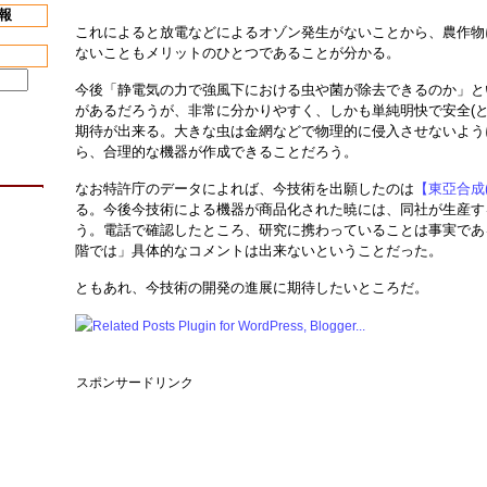
報
これによると放電などによるオゾン発生がないことから、農作物
ないこともメリットのひとつであることが分かる。
今後「静電気の力で強風下における虫や菌が除去できるのか」と
があるだろうが、非常に分かりやすく、しかも単純明快で安全(と
期待が出来る。大きな虫は金網などで物理的に侵入させないよう
ら、合理的な機器が作成できることだろう。
なお特許庁のデータによれば、今技術を出願したのは
【東亞合成(4
る。今後今技術による機器が商品化された暁には、同社が生産す
う。電話で確認したところ、研究に携わっていることは事実であ
階では」具体的なコメントは出来ないということだった。
ともあれ、今技術の開発の進展に期待したいところだ。
スポンサードリンク