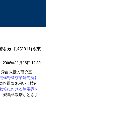
カゴメ(2811)や東
2006年11月16日 12:30
田秀吉教授の研究室、
機構野菜茶業研究所】
のに静電気を用いる技術
栽培における静電界を
ト、減農薬栽培などさま