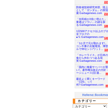
22
防衛省技術研究本部、陸上
として「ガンダム」の実現
索:Garbagenews.com
21
「住民税が2倍に増えた」
業者はツラい」の謎を探
る:Garbagenews.com
18
1日500アクセス以上のブ
全ブログの
●％:Garbagenews.com
14
「1か月で元が取れます!」
コン不要の太陽電池、薄型
ルで99セント/ワット...
11
「カレーライス」が日本の
食から外れつつある現
実:Garbagenews.com
9
「国内に検索サーバーが置
い!」著作権法改正の方針 -
ージニュース(旧:過...
8
最近よく聞くキーワード
「CDS」って
何?:Garbagenews.com
8
カテゴリー