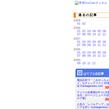
過去の記事
2009:
01
02
2008:
01
02
03
04
05
06
07
08
09
10
11
12
2007:
01
02
03
04
05
06
07
08
09
10
11
12
2006:
01
02
03
04
05
06
07
08
09
10
11
12
2005:
09
10
11
12
はてブ上位記事
電話応対で「これやっちゃ
メ」なチェックリスト10
目:Garbagenews.com
31
アメリカ合衆国が6つに分
る日 - ガベージニュース(
ログ版)
25
人生の「レベルアップ」は
ドアを叩く:Garbagenews.