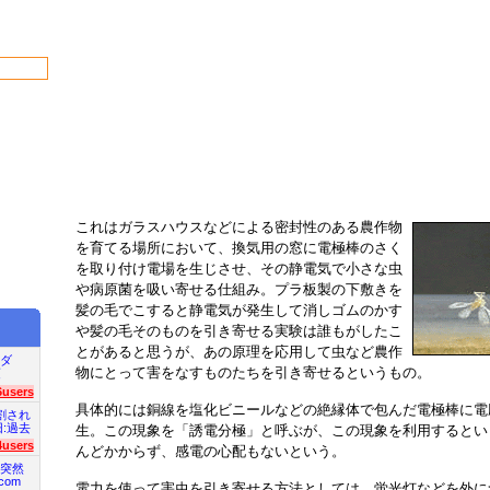
これはガラスハウスなどによる密封性のある農作物
を育てる場所において、換気用の窓に電極棒のさく
を取り付け電場を生じさせ、その静電気で小さな虫
や病原菌を吸い寄せる仕組み。プラ板製の下敷きを
髪の毛でこすると静電気が発生して消しゴムのかす
や髪の毛そのものを引き寄せる実験は誰もがしたこ
とがあると思うが、あの原理を応用して虫など農作
ダ
物にとって害をなすものたちを引き寄せるというもの。
項
6users
具体的には銅線を塩化ビニールなどの絶縁体で包んだ電極棒に電
割され
旧:過去
生。この現象を「誘電分極」と呼ぶが、この現象を利用するとい
4users
んどかからず、感電の心配もないという。
突然
com
電力を使って害虫を引き寄せる方法としては、蛍光灯などを外に