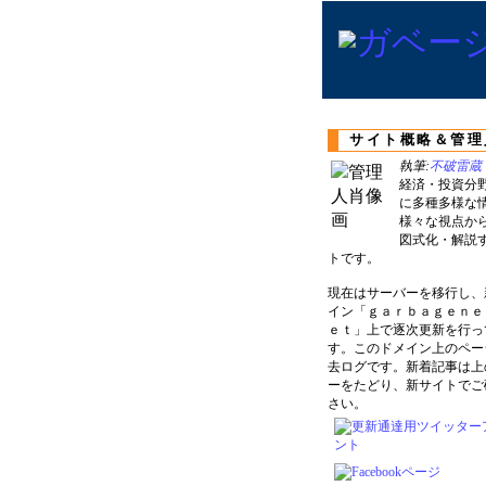
サイト概略＆管理
執筆:
不破雷蔵
経済・投資分
に多種多様な
様々な視点か
図式化・解説
トです。
現在はサーバーを移行し、
イン「ｇａｒｂａｇｅｎｅ
ｅｔ」上で逐次更新を行っ
す。このドメイン上のペー
去ログです。新着記事は上
ーをたどり、新サイトでご
さい。