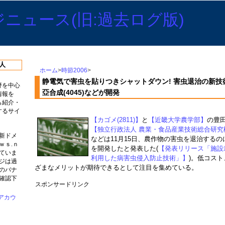
人
ホーム
>
時節2006
>
静電気で害虫を貼りつきシャットダウン! 害虫退治の新技術を
野を中心
亞合成(4045)などが開発
情報を
ら紹介・
するサイ
【カゴメ(2811)】
と
【近畿大学農学部】
の豊
【独立行政法人 農業・食品産業技術総合研究
新ドメ
などは11月15日、農作物の害虫を退治する
ｗｓ.ｎ
を開発したと発表した(
【発表リリース「施設
ていま
利用した病害虫侵入防止技術」】
)。低コス
ジは過
ざまなメリットが期待できるとして注目を集めている。
のバナ
確認下
スポンサードリンク