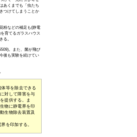
はあくまでも「虫たち
きつけてしまうことか
花粉などの補足も(静電
物を育てるガラスハウス
きる。
509)。また、菌が飛び
今後も実験を続けてい
。
菌体等を除去できる
物に対して障害を与
法を提供する。ま
な生物に静電界を印
飛動生物除去装置及
電界を印加する。