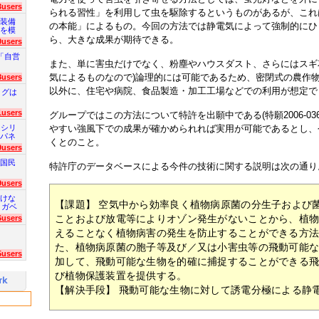
3users
られる習性」を利用して虫を駆除するというものがあるが、これ
装備
の本能」によるもの。今回の方法では静電気によって強制的にひ
を模
ら、大きな成果が期待できる。
0users
「自営
また、単に害虫だけでなく、粉塵やハウスダスト、さらにはスギ
気によるものなので)論理的には可能であるため、密閉式の農作
8users
以外に、住宅や病院、食品製造・加工工場などでの利用が想定で
ログは
1users
グループではこの方法について特許を出願中である(特願2006-036
 シリ
やすい強風下での成果が確かめられれば実用が可能であるとし、
パネ
くとのこと。
9users
国民
特許庁のデータベースによる今件の技術に関する説明は次の通り
9users
けな
【課題】 空気中から効率良く植物病原菌の分生子および
 ガベ
ことおよび放電等によりオゾン発生がないことから、植
6users
えることなく植物病害の発生を防止することができる方
た、植物病原菌の胞子等及び／又は小害虫等の飛動可能
5users
加して、飛動可能な生物を的確に捕捉することができる
び植物保護装置を提供する。
【解決手段】 飛動可能な生物に対して誘電分極による静