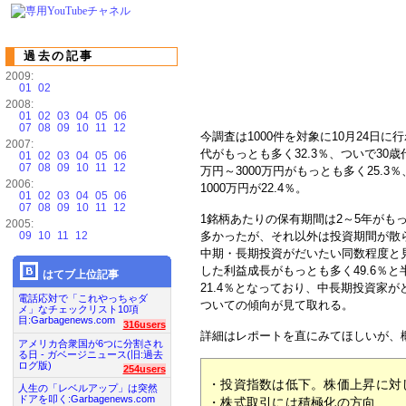
過去の記事
2009:
01
02
2008:
01
02
03
04
05
06
07
08
09
10
11
12
今調査は1000件を対象に10月24日に行
2007:
代がもっとも多く32.3％、ついで30歳代
01
02
03
04
05
06
07
08
09
10
11
12
万円～3000万円がもっとも多く25.3％、
2006:
1000万円が22.4％。
01
02
03
04
05
06
07
08
09
10
11
12
1銘柄あたりの保有期間は2～5年がも
2005:
09
10
11
12
多かったが、それ以外は投資期間が散
中期・長期投資がだいたい同数程度と
した利益成長がもっとも多く49.6％
はてブ上位記事
21.4％となっており、中長期投資家
電話応対で「これやっちゃダ
ついての傾向が見て取れる。
メ」なチェックリスト10項
目:Garbagenews.com
316users
詳細はレポートを直にみてほしいが、
アメリカ合衆国が6つに分割され
る日 - ガベージニュース(旧:過去
ログ版)
254users
・投資指数は低下。株価上昇に対
人生の「レベルアップ」は突然
ドアを叩く:Garbagenews.com
・株式取引には積極化の方向