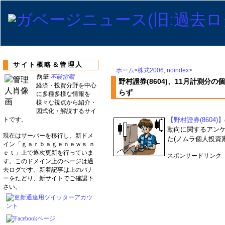
サイト概略＆管理人
ホーム
>
株式2006
,
noindex
>
執筆:
不破雷蔵
野村證券(8604)、11月計測
経済・投資分野を中心
らず
に多種多様な情報を
様々な視点から紹介・
図式化・解説するサイ
トです。
【野村證券(8604)】
動向に関するアン
現在はサーバーを移行し、新ドメ
た(ノムラ個人投資家
イン「ｇａｒｂａｇｅｎｅｗｓ.ｎ
ｅｔ」上で逐次更新を行っていま
スポンサードリンク
す。このドメイン上のページは過
去ログです。新着記事は上のバナ
ーをたどり、新サイトでご確認下
さい。