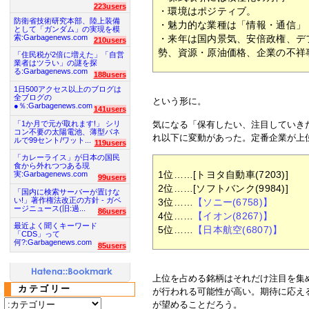
223users
・環境はポジティブ。
防衛省技術研究本部、陸上装備
・魅力的な業種は「情報・通信」
として「ガンダム」の実現を模
索:Garbagenews.com
・来年は国内景気、安倍政権、デ
210users
勢、資源・原油価格、企業の不祥
「住民税が2倍に増えた」「自営
業者はツラい」の謎を探
る:Garbagenews.com
188users
1日500アクセス以上のブログは
全ブログの
という形に。
●％:Garbagenews.com
141users
「1か月で元が取れます!」 シリ
気になる「保有したい、注目していき
コン不要の太陽電池、薄型パネ
れ以下に変動があった。定番企業が上
ルで99セント/ワット...
119users
「カレーライス」が日本の国民
食から外れつつある現
1位……[トヨタ自動車(7203)]
実:Garbagenews.com
99users
2位……[ソフトバンク(9984)]
「国内に検索サーバーが置けな
い!」著作権法改正の方針 - ガベ
3位……
【ソニー(6758)】
ージニュース(旧:過...
86users
4位……
【イオン(8267)】
最近よく聞くキーワード
5位……
【日本航空(6807)】
「CDS」って
何?:Garbagenews.com
85users
上位を占める銘柄はそれだけ注目を集
カテゴリー
が行われる可能性が高い。期待に応え
が望めることだろう。