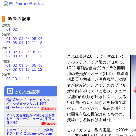
過去の記事
2009:
01
02
2008:
01
02
03
04
05
06
07
08
09
10
11
12
2007:
01
02
03
04
05
06
07
08
09
10
11
12
これは長さ2.6センチ、幅1.1セン
2006:
チのプラスチック製カプセルに、
01
02
03
04
05
06
CCD(電荷結合素子)カメラと照明
07
08
09
10
11
12
用の発光ダイオード(LED)、無線送
2005:
09
10
11
12
信装置を内蔵した医療機器。治験
者が飲み込むことでこのカプセル
が体内をゆっくりと進み、チュー
はてブ上位記事
ブ型の内視鏡が届きにくい、ある
電話応対で「これやっちゃダ
いは届かない小腸などを映像で調
メ」なチェックリスト10項
目:Garbagenews.com
べることができる。現在の機能で
316users
は画像を送る機能はあるものの、
アメリカ合衆国が6つに分割され
る日 - ガベージニュース(旧:過去
無線による操作は不可能。
ログ版)
254users
この「カプセル型内視鏡」は2004年
人生の「レベルアップ」は突然
ドアを叩く:Garbagenews.com
し、2005年10月にはすでにヨーロッ