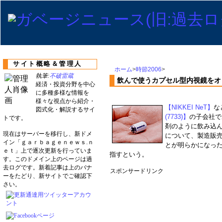
サイト概略＆管理人
ホーム
>
時節2006
>
執筆:
不破雷蔵
飲んで使うカプセル型内視鏡をオリ
経済・投資分野を中心
に多種多様な情報を
様々な視点から紹介・
【NIKKEI NeT】
な
図式化・解説するサイ
(7733)】
の子会社で
トです。
剤のように飲み込
現在はサーバーを移行し、新ドメ
について、製造販
イン「ｇａｒｂａｇｅｎｅｗｓ.ｎ
とが明らかになった
ｅｔ」上で逐次更新を行っていま
指すという。
す。このドメイン上のページは過
去ログです。新着記事は上のバナ
スポンサードリンク
ーをたどり、新サイトでご確認下
さい。