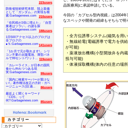
223users
品医療局)に承認申請している。
防衛省技術研究本部、陸上装備
として「ガンダム」の実現を模
今回の「カプセル型内視鏡」は2004年
索:Garbagenews.com
210users
なスペックや開発の経緯もそちらで明
「住民税が2倍に増えた」「自営
業者はツラい」の謎を探
る:Garbagenews.com
188users
・全方位誘導システム(磁気を用
1日500アクセス以上のブログは
全ブログの
・無線給電(電磁誘導で電力を供
●％:Garbagenews.com
141users
が可能)
「1か月で元が取れます!」 シリ
・薬液放出機構(小型開放弁を内
コン不要の太陽電池、薄型パネ
ルで99セント/ワット...
投与可能)
119users
・体液採取機構(体内の任意の場
「カレーライス」が日本の国民
食から外れつつある現
実:Garbagenews.com
99users
「国内に検索サーバーが置けな
い!」著作権法改正の方針 - ガベ
ージニュース(旧:過...
86users
最近よく聞くキーワード
「CDS」って
何?:Garbagenews.com
85users
カテゴリー