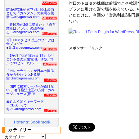
223users
昨日のトヨタの株価は前場でこそ軟調
プラスに引ける形で場を終えている。
防衛省技術研究本部、陸上装備
として「ガンダム」の実現を模
いただけに、今回の「営業利益2兆円
索:Garbagenews.com
210users
ない。
「住民税が2倍に増えた」「自営
業者はツラい」の謎を探
る:Garbagenews.com
188users
1日500アクセス以上のブログは
全ブログの
●％:Garbagenews.com
スポンサードリンク
141users
「1か月で元が取れます!」 シリ
コン不要の太陽電池、薄型パネ
ルで99セント/ワット...
119users
「カレーライス」が日本の国民
食から外れつつある現
実:Garbagenews.com
99users
「国内に検索サーバーが置けな
い!」著作権法改正の方針 - ガベ
ージニュース(旧:過...
86users
最近よく聞くキーワード
「CDS」って
何?:Garbagenews.com
85users
カテゴリー