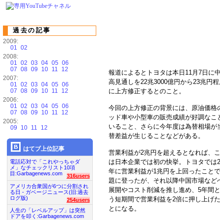
過去の記事
2009:
01
02
2008:
01
02
03
04
05
06
07
08
09
10
11
12
報道によるとトヨタは本日11月7日に
2007:
高見通しを22兆3000億円から23兆円
01
02
03
04
05
06
07
08
09
10
11
12
に上方修正するとのこと。
2006:
01
02
03
04
05
06
今回の上方修正の背景には、原油価格
07
08
09
10
11
12
ッド車や小型車の販売成績が好調なこ
2005:
いること、さらに今年度は為替相場が
09
10
11
12
替差益が生じることなどがある。
はてブ上位記事
営業利益が2兆円を超えるとなれば、
は日本企業では初の快挙。トヨタでは20
電話応対で「これやっちゃダ
メ」なチェックリスト10項
年に営業利益が1兆円を上回ったこと
目:Garbagenews.com
316users
題に登ったが、それ以降中国市場など
アメリカ合衆国が6つに分割され
展開やコスト削減を推し進め、5年間
る日 - ガベージニュース(旧:過去
ログ版)
う短期間で営業利益を2倍に押し上げ
254users
とになる。
人生の「レベルアップ」は突然
ドアを叩く:Garbagenews.com