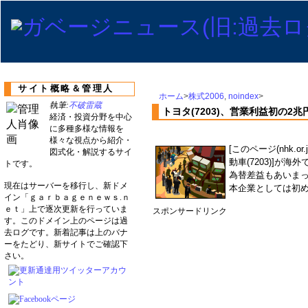
サイト概略＆管理人
ホーム
>
株式2006
,
noindex
>
執筆:
不破雷蔵
トヨタ(7203)、営業利益初の2
経済・投資分野を中心
に多種多様な情報を
様々な視点から紹介・
[このページ(nhk.
図式化・解説するサイ
動車(7203)]が
トです。
為替差益もあいま
現在はサーバーを移行し、新ドメ
本企業としては初
イン「ｇａｒｂａｇｅｎｅｗｓ.ｎ
ｅｔ」上で逐次更新を行っていま
スポンサードリンク
す。このドメイン上のページは過
去ログです。新着記事は上のバナ
ーをたどり、新サイトでご確認下
さい。