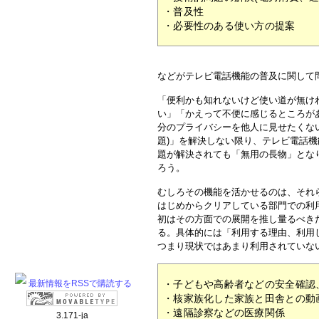
・普及性
・必要性のある使い方の提案
などがテレビ電話機能の普及に関して
「便利かも知れないけど使い道が無け
い」「かえって不便に感じるところが
分のプライバシーを他人に見せたくな
題)」を解決しない限り、テレビ電話
題が解決されても「無用の長物」とな
ろう。
むしろその機能を活かせるのは、それ
はじめからクリアしている部門での利
初はその方面での展開を推し量るべき
る。具体的には「利用する理由、利用
つまり現状ではあまり利用されていな
最新情報をRSSで購読する
・子どもや高齢者などの安全確認
・核家族化した家族と田舎との動
・遠隔診察などの医療関係
3.171-ja