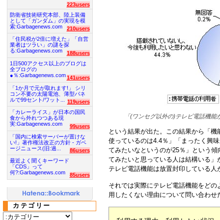
223users
防衛省技術研究本部、陸上装備
として「ガンダム」の実現を模
索:Garbagenews.com
210users
「住民税が2倍に増えた」「自営
業者はツラい」の謎を探
る:Garbagenews.com
188users
1日500アクセス以上のブログは
全ブログの
●％:Garbagenews.com
141users
「1か月で元が取れます!」 シリ
コン不要の太陽電池、薄型パネ
ルで99セント/ワット...
119users
「カレーライス」が日本の国民
「(ワンセグ以外の)テレビ電話機
食から外れつつある現
実:Garbagenews.com
99users
という結果が出た。この結果から「機
「国内に検索サーバーが置けな
使っているのは4.4％」「まったく興
い!」著作権法改正の方針 - ガベ
ージニュース(旧:過...
てみたいなというのが25％」という
86users
てみたいと思っている人は結構いる」
最近よく聞くキーワード
「CDS」って
テレビ電話機能は放置封印している人
何?:Garbagenews.com
85users
それでは実際にテレビ電話機能をどの
用したくない理由について問い合わせ
カテゴリー