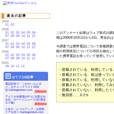
過去の記事
2009:
01
02
2008:
01
02
03
04
05
06
このアンケート結果はウェブ形式の調査
07
08
09
10
11
12
期は2006年10月1日から5日。男女比
2007:
01
02
03
04
05
06
今調査では携帯電話について各種調査
07
08
09
10
11
12
能の利用状況についての項目を抽出して
2006:
01
02
03
04
05
06
いた携帯電話を持っていて使用してい
07
08
09
10
11
12
2005:
09
10
11
12
・搭載されている、利用している…
・搭載されている、前は使っていた
はてブ上位記事
・搭載されている、利用していない
電話応対で「これやっちゃダ
・搭載されていない、利用してみた
メ」なチェックリスト10項
・搭載されていない、利用したくな
目:Garbagenews.com
316users
・無回答……0.2％
アメリカ合衆国が6つに分割され
る日 - ガベージニュース(旧:過去
ログ版)
254users
人生の「レベルアップ」は突然
ドアを叩く:Garbagenews.com