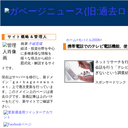
サイト概略＆管理人
ホーム
>
モバイル2006
>
執筆:
不破雷蔵
携帯電話でのテレビ電話機能、使っ
経済・投資分野を中心
に多種多様な情報を
様々な視点から紹介・
ネットリサーチを
図式化・解説するサイ
会話を行う「テレビ
トです。
ぎないという調査結
現在はサーバーを移行し、新ドメ
イン「ｇａｒｂａｇｅｎｅｗｓ.ｎ
スポンサードリンク
ｅｔ」上で逐次更新を行っていま
す。このドメイン上のページは過
去ログです。新着記事は上のバナ
ーをたどり、新サイトでご確認下
さい。