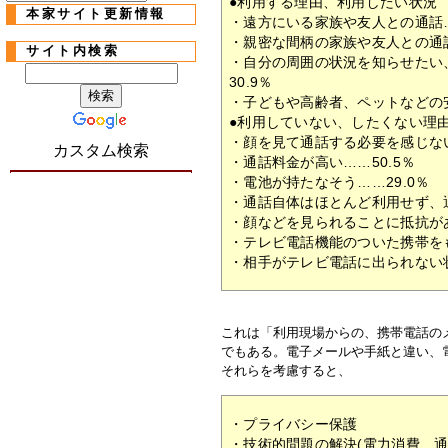
●利用する理由、利用したい状況
本家サイト更新情報
・遠方にいる家族や友人との通話…
・親密な間柄の家族や友人との通話
サイト内検索
・自分の周囲の状況を知らせたい
30.9％
・子どもや高齢者、ペットなどの安
●利用していない、したくない理
・顔を見て通話する必要を感じない
カスタム検索
・通話料金が高い……50.5％
・電池が持たなそう……29.0％
・通話自体はほとんど利用せず、通
・顔などを見られることに抵抗があ
・テレビ電話機能のついた携帯をも
・相手がテレビ電話に出られない状
これは「利用現場からの、携帯電話の
でもある。電子メールや手紙と違い、
それらを考慮すると、
・プライバシー保護
・技術的問題の解決(電力消費、