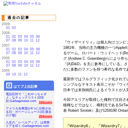
過去の記事
2009:
01
02
2008:
01
02
03
04
05
06
07
08
09
10
11
12
『ウィザードリィ』は個人向けコンピ
2007:
1981年、当時の主力機種の一つApp
01
02
03
04
05
06
07
08
09
10
11
12
るゲーム。ロバート・ウッドヘッド(Robe
2006:
グ (Andrew C. Greenberg
01
02
03
04
05
06
『(A)D&D』を主に参考にしている
07
08
09
10
11
12
だに多数のファンを持つ希代な名作で
2005:
09
10
11
12
最新作ではフルグラフィック化されて
シンプルなテキスト表示こそが『ウィ
はてブ上位記事
日本では末弥純氏によるイラストが人
電話応対で「これやっちゃダ
メ」なチェックリスト10項
今回アエリアが取得した権利で注目さ
目:Garbagenews.com
316users
植権などではなく、権利元であるSirTech
アメリカ合衆国が6つに分割され
表 Robert Sirotek）及び1259190 Ont
る日 - ガベージニュース(旧:過去
ログ版)
254users
人生の「レベルアップ」は突然
『Wizardry6』、『Wizardry7』
ドアを叩く:Garbagenews.com