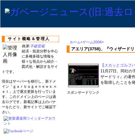
サイト概略＆管理人
ホーム
>
ゲーム2006
>
執筆:
不破雷蔵
アエリア(3758)、『ウィザード
経済・投資分野を中心
に多種多様な情報を
様々な視点から紹介・
【スカッとゴルフ
図式化・解説するサイ
11月27日、同社
トです。
ザードリィ』の著
現在はサーバーを移行し、新ドメ
を取得したことを発
イン「ｇａｒｂａｇｅｎｅｗｓ.ｎ
ｅｔ」上で逐次更新を行っていま
スポンサードリンク
す。このドメイン上のページは過
去ログです。新着記事は上のバナ
ーをたどり、新サイトでご確認下
さい。