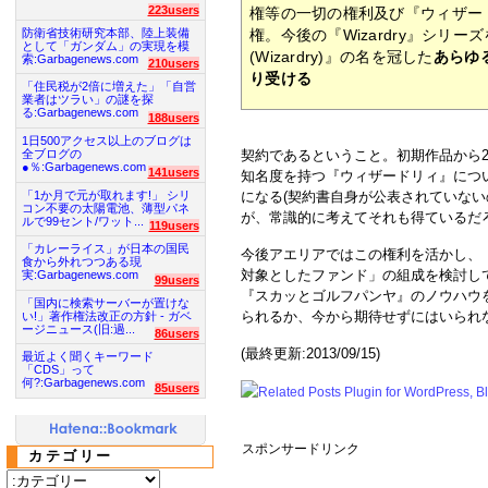
223users
権等の一切の権利及び『ウィザードリ
防衛省技術研究本部、陸上装備
権。今後の『Wizardry』シリ
として「ガンダム」の実現を模
(Wizardry)』の名を冠した
あらゆ
索:Garbagenews.com
210users
り受ける
「住民税が2倍に増えた」「自営
業者はツラい」の謎を探
る:Garbagenews.com
188users
1日500アクセス以上のブログは
全ブログの
契約であるということ。初期作品から
●％:Garbagenews.com
141users
知名度を持つ『ウィザードリィ』につ
「1か月で元が取れます!」 シリ
になる(契約書自身が公表されていな
コン不要の太陽電池、薄型パネ
が、常識的に考えてそれも得ているだろ
ルで99セント/ワット...
119users
「カレーライス」が日本の国民
今後アエリアではこの権利を活かし、
食から外れつつある現
対象としたファンド」の組成を検討し
実:Garbagenews.com
99users
『スカッとゴルフパンヤ』のノウハウ
「国内に検索サーバーが置けな
られるか、今から期待せずにはいられ
い!」著作権法改正の方針 - ガベ
ージニュース(旧:過...
86users
(最終更新:2013/09/15)
最近よく聞くキーワード
「CDS」って
何?:Garbagenews.com
85users
スポンサードリンク
カテゴリー