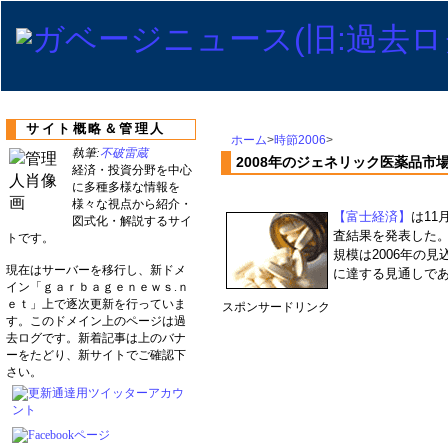
サイト概略＆管理人
ホーム
>
時節2006
>
執筆:
不破雷蔵
2008年のジェネリック医薬品市場
経済・投資分野を中心
に多種多様な情報を
様々な視点から紹介・
【富士経済】
は11
図式化・解説するサイ
査結果を発表した。
トです。
規模は2006年の見
現在はサーバーを移行し、新ドメ
に達する見通しであ
イン「ｇａｒｂａｇｅｎｅｗｓ.ｎ
ｅｔ」上で逐次更新を行っていま
スポンサードリンク
す。このドメイン上のページは過
去ログです。新着記事は上のバナ
ーをたどり、新サイトでご確認下
さい。