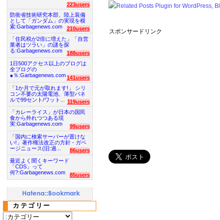
223users
防衛省技術研究本部、陸上装備
として「ガンダム」の実現を模
索:Garbagenews.com
210users
スポンサードリンク
「住民税が2倍に増えた」「自営
業者はツラい」の謎を探
る:Garbagenews.com
188users
1日500アクセス以上のブログは
全ブログの
●％:Garbagenews.com
141users
「1か月で元が取れます!」 シリ
コン不要の太陽電池、薄型パネ
ルで99セント/ワット...
119users
「カレーライス」が日本の国民
食から外れつつある現
実:Garbagenews.com
99users
「国内に検索サーバーが置けな
い!」著作権法改正の方針 - ガベ
ージニュース(旧:過...
86users
最近よく聞くキーワード
「CDS」って
何?:Garbagenews.com
85users
カテゴリー