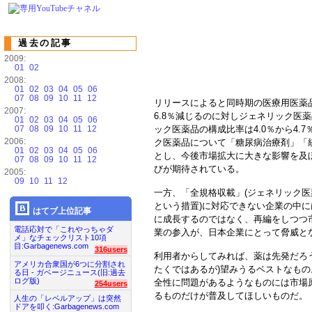
過去の記事
2009:
01
02
2008:
01
02
03
04
05
06
07
08
09
10
11
12
リリースによると同時期の医療用医薬品市
2007:
6.8％減じるのに対しジェネリック医
01
02
03
04
05
06
07
08
09
10
11
12
ック医薬品の構成比率は4.0％から4
2006:
ク医薬品について「糖尿病治療剤」「
01
02
03
04
05
06
とし、今後市場拡大に大きな影響を及
07
08
09
10
11
12
びが期待されている。
2005:
09
10
11
12
一方、「全規格収載」(ジェネリック
という措置)に対応できない企業の中
はてブ上位記事
に成長するのではなく、再編をしつつ
電話応対で「これやっちゃダ
業の参入が、日本企業にとって脅威と
メ」なチェックリスト10項
目:Garbagenews.com
316users
利用者からしてみれば、薬は先発だろ
アメリカ合衆国が6つに分割され
たくではあるが)望みうるベストなも
る日 - ガベージニュース(旧:過去
ログ版)
全性に問題があるようなものには市場
254users
るものだけが普及してほしいものだ。
人生の「レベルアップ」は突然
ドアを叩く:Garbagenews.com