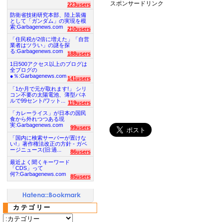
スポンサードリンク
223users
防衛省技術研究本部、陸上装備
として「ガンダム」の実現を模
索:Garbagenews.com
210users
「住民税が2倍に増えた」「自営
業者はツラい」の謎を探
る:Garbagenews.com
188users
1日500アクセス以上のブログは
全ブログの
●％:Garbagenews.com
141users
「1か月で元が取れます!」 シリ
コン不要の太陽電池、薄型パネ
ルで99セント/ワット...
119users
「カレーライス」が日本の国民
食から外れつつある現
実:Garbagenews.com
99users
「国内に検索サーバーが置けな
い!」著作権法改正の方針 - ガベ
ージニュース(旧:過...
86users
最近よく聞くキーワード
「CDS」って
何?:Garbagenews.com
85users
カテゴリー