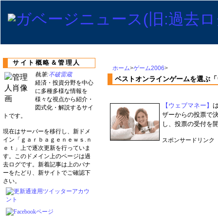
サイト概略＆管理人
ホーム
>
ゲーム2006
>
執筆:
不破雷蔵
ベストオンラインゲームを選ぶ「
経済・投資分野を中心
に多種多様な情報を
様々な視点から紹介・
【ウェブマネー】
図式化・解説するサイ
ザーからの投票で
トです。
し、投票の受付を開
現在はサーバーを移行し、新ドメ
イン「ｇａｒｂａｇｅｎｅｗｓ.ｎ
スポンサードリンク
ｅｔ」上で逐次更新を行っていま
す。このドメイン上のページは過
去ログです。新着記事は上のバナ
ーをたどり、新サイトでご確認下
さい。