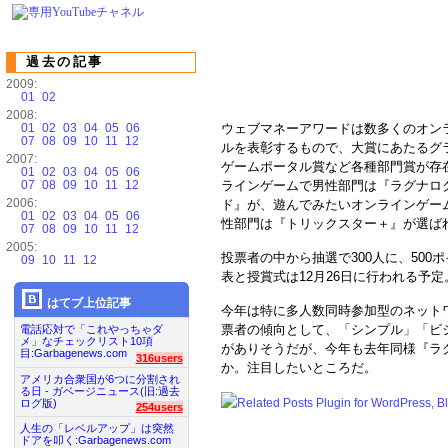
過去の記事
2009:
01
02
2008:
01
02
03
04
05
06
ウェブマネーアワードは数多くのオン
07
08
09
10
11
12
ルを表彰するもので、大賞にあたるグ
2007:
ゲームポータル賞など各種部門賞が存
01
02
03
04
05
06
07
08
09
10
11
12
ラインゲームで男性部門は『ラグナロ
2006:
ド』が、遊んでみたいオンラインゲー
01
02
03
04
05
06
性部門は『トリックスター＋』が選ば
07
08
09
10
11
12
2005:
投票者の中から抽選で300人に、50
09
10
11
12
表と授賞式は12月26日に行われる予定
はてブ上位記事
今年は特に多人数同時参加型のネット
票者の傾向として、「シンプル」「ビ
電話応対で「これやっちゃダ
メ」なチェックリスト10項
がありそうだが、今年も去年同様『ラ
目:Garbagenews.com
316users
か。注目したいところだ。
アメリカ合衆国が6つに分割され
る日 - ガベージニュース(旧:過去
ログ版)
254users
人生の「レベルアップ」は突然
ドアを叩く:Garbagenews.com