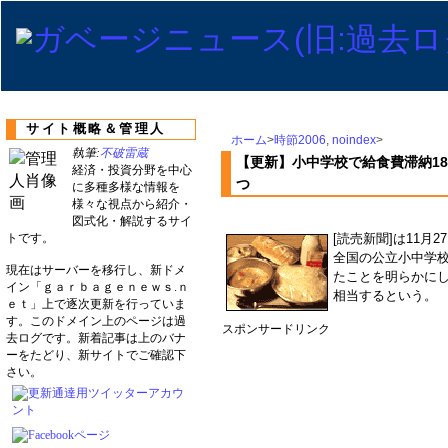
サイト概略＆管理人
ホーム
>
時節2006
,
noindex
>
執筆:
不破雷蔵
【更新】小中学校で給食費滞納1
経済・投資分野を中心
つ
に多種多様な情報を
様々な視点から紹介・
図式化・解説するサイ
トです。
[読売新聞]は11月
全国の公立小中学校
現在はサーバーを移行し、新ドメ
たことを明らかにし
イン「ｇａｒｂａｇｅｎｅｗｓ.ｎ
相当するという。
ｅｔ」上で逐次更新を行っていま
す。このドメイン上のページは過
スポンサードリンク
去ログです。新着記事は上のバナ
ーをたどり、新サイトでご確認下
さい。