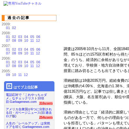
過去の記事
2009:
01
02
2008:
01
02
03
04
05
06
07
08
09
10
11
12
2007:
調査は2005年10月から11月、全国
01
02
03
04
05
06
07
08
09
10
11
12
問、85％ほどの1575区市町村から
2006:
金」のうち、経済的に余裕がありなが
01
02
03
04
05
06
増えており、学校側・地方自治体側で
07
08
09
10
11
12
措置に踏み切るところも出てきている
2005:
09
10
11
12
滞納総額は18億2035万円。総給食費の
は沖縄県の4.09％、北海道の1.38％
はてブ上位記事
億3135万円など。記事では但し書き
電話応対で「これやっちゃダ
(横浜、大阪、名古屋市)あり、順位や
メ」なチェックリスト10項
目:Garbagenews.com
指摘している。
316users
アメリカ合衆国が6つに分割され
滞納の理由としては「経済的に困窮し
る日 - ガベージニュース(旧:過去
ログ版)
ものがある一方で、何らかの理由をつ
254users
いを拒否している」パターンも増えて
人生の「レベルアップ」は突然
ドアを叩く:Garbagenews.com
保護者は人口の多い自治体からの割合