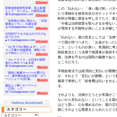
223users
防衛省技術研究本部、陸上装備
この「払わない」「食い逃げ的」パタ
として「ガンダム」の実現を模
たり滞納分を校長先生がポケットマネ
索:Garbagenews.com
210users
町村が簡裁に督促を申し立てたり、差
「住民税が2倍に増えた」「自営
「今後は法的措置を取らざるを得ない
業者はツラい」の謎を探
る:Garbagenews.com
が増加する可能性が高いことを示唆し
188users
1日500アクセス以上のブログは
全ブログの
「払わない」派の意見としては「法律
●％:Garbagenews.com
141users
べて国が持つべきだ」「お金がもった
「1か月で元が取れます!」 シリ
こう」というものが多い。常識的に考
コン不要の太陽電池、薄型パネ
校給食法という法律で保護者が負担す
ルで99セント/ワット...
119users
務。法律を守るのは国民の義務であり
「カレーライス」が日本の国民
ところだろう。
食から外れつつある現
実:Garbagenews.com
99users
学校給食法では経済的に支払いが困難
「国内に検索サーバーが置けな
が、それとて「支払いが困難」という
い!」著作権法改正の方針 - ガベ
ージニュース(旧:過...
86users
服装で来校して「給食費は払いません
る。
最近よく聞くキーワード
「CDS」って
何?:Garbagenews.com
85users
それよりも、法律がどうとか常識がこう
ないから支払わない」ということを親
はどう思い、心を痛めるのか。親の立
カテゴリー
親にそのような態度をとられたらどう