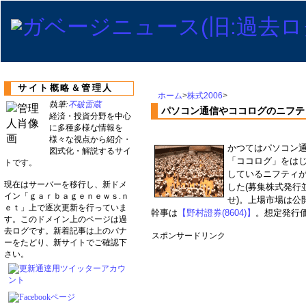
サイト概略＆管理人
ホーム
>
株式2006
>
執筆:
不破雷蔵
パソコン通信やココログのニフテ
経済・投資分野を中心
に多種多様な情報を
様々な視点から紹介・
かつてはパソコン
図式化・解説するサイ
「ココログ」をは
トです。
しているニフティが
現在はサーバーを移行し、新ドメ
した(募集株式発行
イン「ｇａｒｂａｇｅｎｅｗｓ.ｎ
せ)。上場市場は公
ｅｔ」上で逐次更新を行っていま
幹事は
【野村證券(8604)】
。想定発行価
す。このドメイン上のページは過
去ログです。新着記事は上のバナ
スポンサードリンク
ーをたどり、新サイトでご確認下
さい。